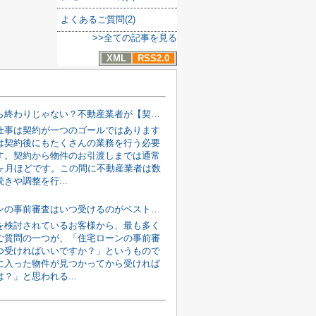
よくあるご質問(2)
>>全ての記事を見る
XML
RSS2.0
契約したら終わりじゃない？不動産業者が【契約後〜引渡しまで】に行う裏側の仕事
仕事は契約が一つのゴールではあります
は契約後にもたくさんの業務を行う必要
す。契約から物件のお引渡しまでは通常
2ヶ月ほどです。この間に不動産業者は数
きや調整を行...
住宅ローンの事前審査はいつ受けるのがベスト？「物件が決まってから」では遅い理由を解説
を検討されているお客様から、最も多く
ご質問の一つが、「住宅ローンの事前審
つ受ければいいですか？」というもので
に入った物件が見つかってから受ければ
？」と思われる...