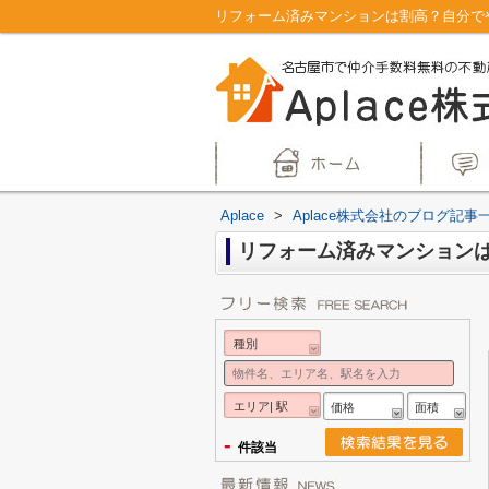
リフォーム済みマンションは割高？自分でや
Aplace
>
Aplace株式会社のブログ記事
リフォーム済みマンション
種別
エリア| 駅
価格
面積
-
件該当