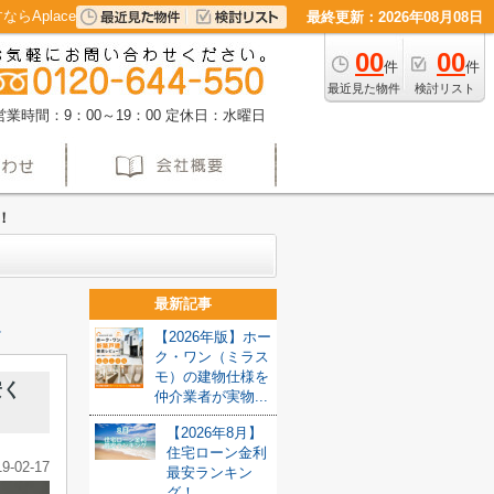
Aplace
最終更新：2026年08月08日
00
00
件
件
最近見た物件
検討リスト
営業時間：9：00～19：00
定休日：水曜日
！
最新記事
≫
【2026年版】ホー
ク・ワン（ミラス
モ）の建物仕様を
安く
仲介業者が実物...
【2026年8月】
住宅ローン金利
19-02-17
最安ランキン
グ！