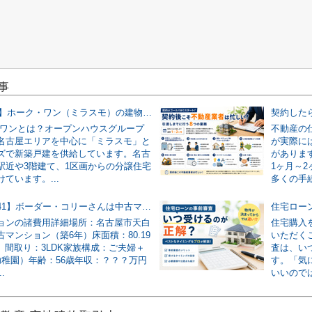
事
【2026年版】ホーク・ワン（ミラスモ）の建物仕様を仲介業者が実物写真で解説！
・ワンとは？オープンハウスグループ
不動産の
名古屋エリアを中心に「ミラスモ」と
が実際に
ズで新築戸建を供給しています。名古
がありま
駅近や3階建て、1区画からの分譲住宅
1ヶ月～
ています。...
多くの手続
【節約事例41】ボーダー・コリーさんは中古マンションの諸費用を186万円安くできました！
ョンの諸費用詳細場所：名古屋市天白
住宅購入
マンション（築6年）床面積：80.19
いただく
坪）間取り：3LDK家族構成：ご夫婦＋
査は、い
幼稚園）年齢：56歳年収：？？？万円
す。「気
.
いいのでは