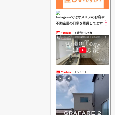
Instagramでは
オススメのお店や
不動産屋の日常を暴露してます
YouTube
＃建売おしゃれ
YouTube
＃ショート