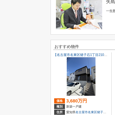
矢島
一生
おすすめ物件
【名古屋市名東区猪子石1丁目2104新築戸建2号棟】✨️仲介手数料無料✨️猪子石小学校・猪高中学校
3,680万円
価格
種別
新築一戸建
住所
愛知県
名古屋市名東区
猪子石
１丁目