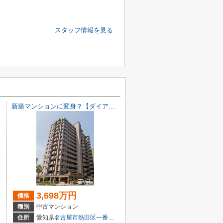
スタッフ情報を見る
新築マンションに変身？【ダイアパレス白鳥庭園通り】仲介手数料無料！船方小学校・日比野中学校
3,698万円
価格
種別
中古マンション
目7-18
住所
愛知県
名古屋市熱田区
一番
３丁目6-11