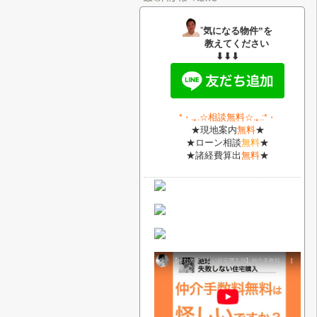
”
気になる物件”を
教えてください
⬇⬇⬇
相談無料
*・
.｡.
☆
☆.｡.:*・
★現地案内
無料
★
★ローン相談
無料
★
★諸経費算出
無料
★