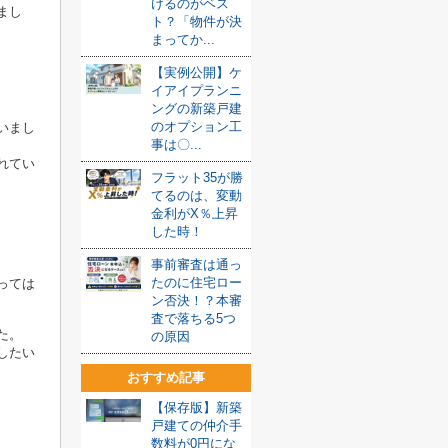
けるのがベス
まし
ト？「物件が決
まってか...
【実例公開】ケ
イアイプランニ
ングの新築戸建
のオプション工
いまし
事は〇...
れてい
フラット35が勝
てるのは、変動
金利がX％上昇
した時！
事前審査は通っ
たのに住宅ロー
っては
ン否決！？本審
査で落ちる5つ
た。
の原因
したい
おすすめ記事
【保存版】新築
戸建ての仲介手
数料が0円にな