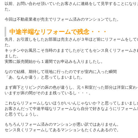
以前、お問い合わせ頂いていたお客さんに連絡をして見学することになり
た。
今回は不動産業者が売主でリフォーム済みのマンションでした。
中途半端なリフォームで残念・・・
先月、お引渡しをしたお部屋は売主さんが３年ほど前にリフォームをして
た。
キッチンやお風呂こそ当時のままでしたがとてもセンス良くリフォームさ
ました。
実際に販売開始から１週間でお申込みも入りましたし。
なので結構、期待して現地に行ったのですが室内に入った瞬間
「あ、なんか違う」と思ってしまいました。
まず廊下とリビングの床の色が違うし、元々和室だった部分は洋室に変わ
いますが床の間がそのまま残っているし・・・。
これならリフォームしないほうがいいんじゃないか？と思ってしまいまし
お客さんだって中途半端なリフォームなら自分で好きなようにリフォーム
と思うでしょうし。
もちろんリフォーム済みのマンションが悪い訳ではありません。
センス良くリフォームしてあるマンションもたくさんあるので。