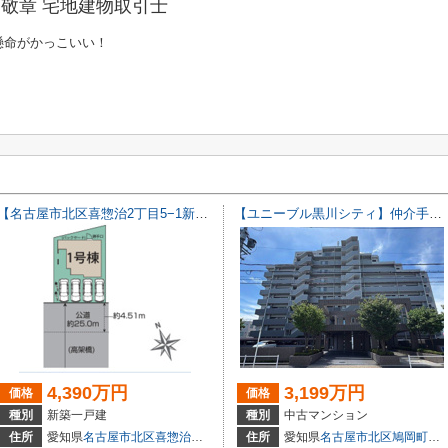
敬章 宅地建物取引士
懸命がかっこいい！
【名古屋市北区喜惣治2丁目5−1新築戸建】仲介手数料無料！楠西小学校・楠中学校
【ユニーブル黒川シティ】仲介手数料無料！城北小学校・北陵中学校
4,390万円
3,199万円
価格
価格
種別
新築一戸建
種別
中古マンション
2104
住所
愛知県
名古屋市北区
喜惣治
２丁目5-1
住所
愛知県
名古屋市北区
鳩岡町
１丁