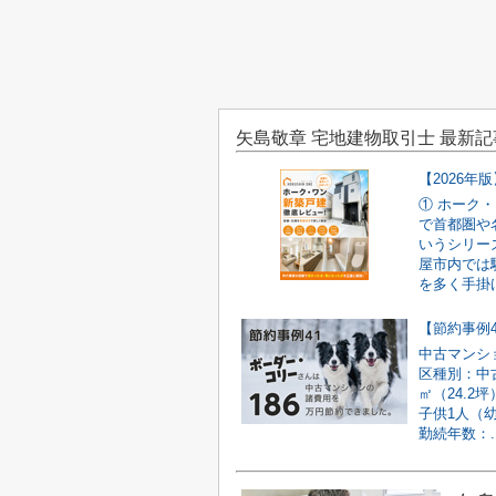
矢島敬章 宅地建物取引士 最新記
① ホーク
で首都圏や
いうシリー
屋市内では
を多く手掛け
中古マンシ
区種別：中古
㎡（24.2
子供1人（
勤続年数：..