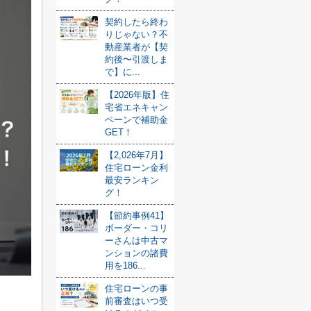
契約したら終わ
りじゃない？不
動産業者が【契
約後〜引渡しま
で】に...
【2026年版】住
宅省エネキャン
ペーンで補助金
GET！
【2,026年7月】
住宅ローン金利
最安ランキン
グ！
【節約事例41】
ボーダー・コリ
ーさんは中古マ
ンションの諸費
用を186...
住宅ローンの事
前審査はいつ受