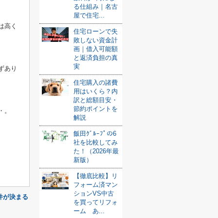
る仕組み｜名古
屋で住宅...
は高く
住宅ローンで失
敗しない資金計
画｜借入可能額
と返済負担の真
実
ずあり
住宅購入の諸費
用はいくら？内
訳と総額目安・
節約ポイントを
・。
解説
飯田ｸﾞﾙｰﾌﾟの6
社を比較してみ
た！（2026年最
新版）
【徹底比較】リ
フォーム済マン
ションVS中古
件が決まる
を買ってリフォ
ーム あ...