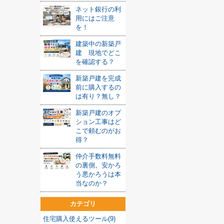
ネット銀行の利
用にはご注意
を！
建築中の新築戸
建 現地でどこ
を確認する？
新築戸建を完成
前に購入するの
は有り？無し？
新築戸建のオプ
ション工事はど
こで頼むのがお
得？
仲介手数料無料
の裏側。安かろ
う悪かろうは本
当なのか？
カテゴリ
住宅購入使えるツール(9)