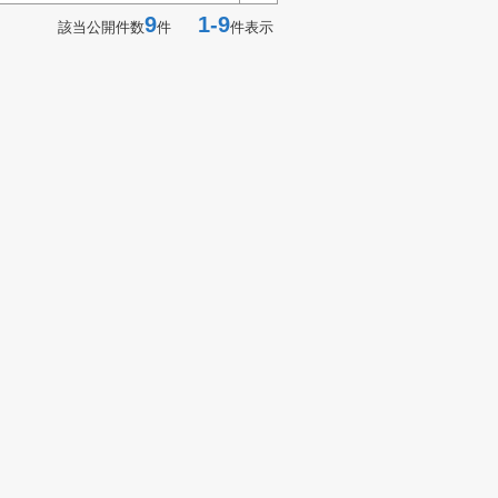
9
1-9
該当公開件数
件
件表示