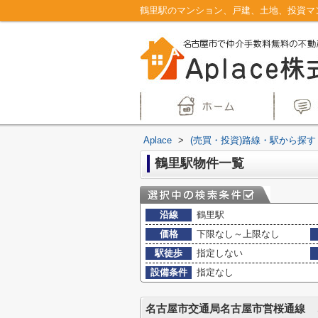
Aplace
>
(売買・投資)路線・駅から探す
鶴里駅物件一覧
沿線
鶴里駅
価格
下限なし～上限なし
駅徒歩
指定しない
設備条件
指定なし
名古屋市交通局名古屋市営桜通線