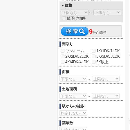
▼価格
～
値下げ物件
9
件が該当
間取り
ワンルーム
1K/1DK/1LDK
2K/2DK/2LDK
3K/3DK/3LDK
4K/4DK/4LDK
5K以上
面積
～
土地面積
～
駅からの徒歩
築年数