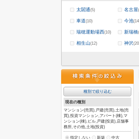
太閤通
名古屋
(5)
車道
今池
(10)
(14
瑞穂運動場西
新瑞橋
(10)
相生山
神沢
(12)
(20
種別で絞り込む
現在の種別
マンション(売買),戸建(売買),土地(売
買),投資マンション,アパート(棟),マ
ンション(棟),ビル,戸建(投資),店舗事
務所,その他,土地(投資)
指定しない
新築
中古