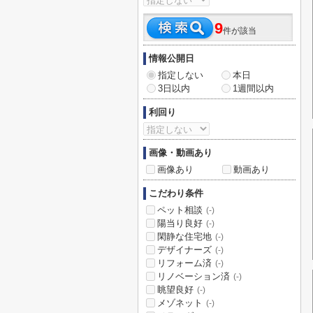
9
件が該当
情報公開日
指定しない
本日
3日以内
1週間以内
利回り
画像・動画あり
画像あり
動画あり
こだわり条件
ペット相談
(-)
陽当り良好
(-)
閑静な住宅地
(-)
デザイナーズ
(-)
リフォーム済
(-)
リノベーション済
(-)
眺望良好
(-)
メゾネット
(-)