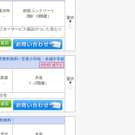
築16年
鉄筋コンクリート
-
3階/（9階建）
選択
▼
アフターサービス保証のついた安心リ
介手数料無料✨️笠東小学校・本城中学校
8月4日 値下げ
新築
木造
選択
▼
-
-/（2階建）
住宅
料無料！
予定
木造