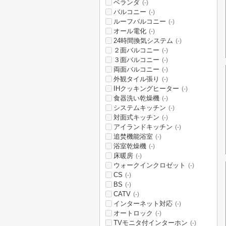
ベランダ
(-)
バルコニー
(-)
ルーフバルコニー
(-)
オール電化
(-)
24時間換気システム
(-)
２面バルコニー
(-)
３面バルコニー
(-)
両面バルコニー
(-)
外観タイル張り
(-)
IHクッキングヒーター
(-)
食器洗い乾燥機
(-)
システムキッチン
(-)
対面式キッチン
(-)
アイランドキッチン
(-)
追焚機能浴室
(-)
浴室乾燥機
(-)
床暖房
(-)
ウォークインクロゼット
(-)
CS
(-)
BS
(-)
CATV
(-)
インターネット対応
(-)
オートロック
(-)
TVモニタ付インターホン
(-)