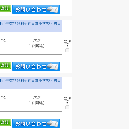
️仲介手数料無料✨️春日野小学校・桜田
予定
木造
選択
-
-/（2階建）
▼
️仲介手数料無料✨️春日野小学校・桜田
予定
木造
選択
-
-/（2階建）
▼