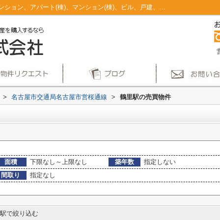
鶴里駅のマンション、戸建、土地、投資マンション、アパート(棟)、マンション(棟)、ビル、戸建、店舗事務所、その他、土地一覧｜仲介手数料無料！名古屋市で新築戸建てを探すならAplace
>
名古屋市交通局名古屋市営桜通線
>
鶴里駅の売買物件
面積
下限なし～上限なし
築年数
指定しない
間取り
指定なし
駅で絞り込む