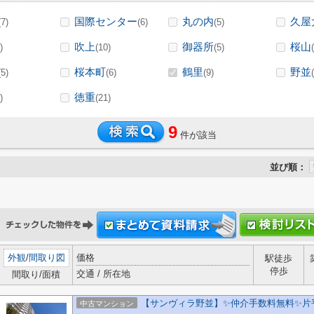
国際センター
丸の内
久屋
(7)
(6)
(5)
吹上
御器所
桜山
)
(10)
(5)
桜本町
鶴里
野並
(5)
(6)
(9)
徳重
)
(21)
9
件が該当
並び順：
外観
/
間取り図
価格
駅徒歩
停歩
交通 / 所在地
間取り/面積
【サンヴィラ野並】✨️仲介手数料無料✨️
中古マンション