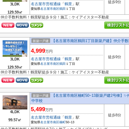
徒歩9分
名古屋市営桜通線
「
鶴里
」駅
3LDK
愛知県
名古屋市南区
鶴田
１丁目
129.59㎡
仲介手数料無料！鶴里駅徒歩９分！施工：ケイアイスター不動産
【名古屋市南区鶴田1丁目新築戸建】仲介手数
新築一戸建
4,999
万円
徒歩9分
名古屋市営桜通線
「
鶴里
」駅
3LDK
愛知県
名古屋市南区
鶴田
１丁目
129.59㎡
仲介手数料無料！鶴里駅徒歩９分！施工：ケイアイスター不動産
【名古屋市南区楠町50−13新築戸建2号棟】✨
新築一戸建
中学校
5,499
万円
4LDK
徒歩8分
名古屋市営桜通線
「
鶴里
」駅
99.57㎡
愛知県
名古屋市南区
楠町
50−13