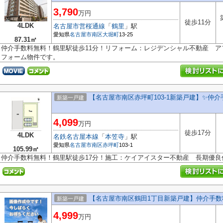
3,790
万円
徒歩11分
4LDK
名古屋市営桜通線
「
鶴里
」駅
愛知県
名古屋市南区
大堀町
13-25
87.31㎡
仲介手数料無料！鶴里駅徒歩11分！リフォーム：レジデンシャル不動産 
フォーム物件です。
【名古屋市南区赤坪町103-1新築戸建】✨️仲
新築一戸建
4,099
万円
徒歩17分
4LDK
名鉄名古屋本線
「
本笠寺
」駅
愛知県
名古屋市南区
赤坪町
103-1
105.99㎡
仲介手数料無料！鶴里駅徒歩17分！施工：ケイアイスター不動産 長期優良
【名古屋市南区鶴田1丁目新築戸建】仲介手数
新築一戸建
4,999
万円