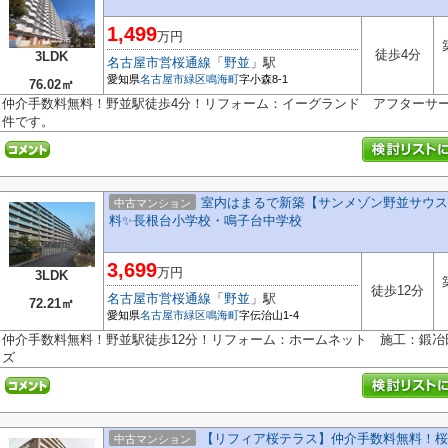
1,499
万円
徒歩4分
3LDK
名古屋市営桜通線
「
野並
」駅
愛知県
名古屋市緑区
鳴海町
字小森8-1
76.02㎡
仲介手数料無料！野並駅徒歩4分！リフォーム：イーグランド アフターサ
件です。
室内はまるで新築【サンメゾン野並サウス
中古マンション
料✨️長根台小学校・鳴子台中学校
3,699
万円
3LDK
徒歩12分
名古屋市営桜通線
「
野並
」駅
72.21㎡
愛知県
名古屋市緑区
鳴海町
字伝治山1-4
仲介手数料無料！野並駅徒歩12分！リフォーム：ホームネット 施工：鍛
ズ
【リフィア桜テラス】仲介手数料無料！桜
中古マンション