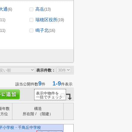
大通
高岳
(6)
(13)
瑞穂区役所
(11)
(19)
鳴子北
(11)
(16)
表示件数：
9
1-9
該当公開件数
件
件表示
表示中物件を
一括でチェック
築年数
構造
方位
所在階 / （階建）
片平小学校・千鳥丘中学校