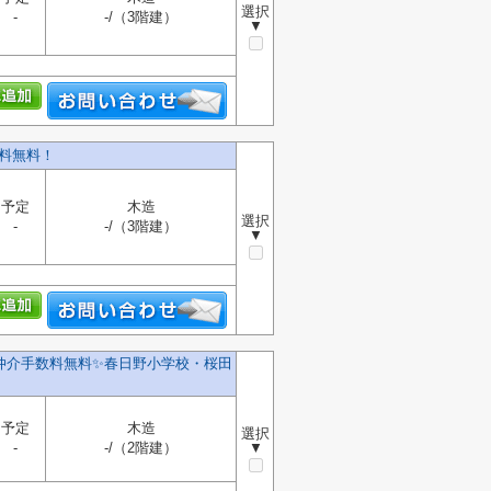
選択
-
-/（3階建）
▼
料無料！
予定
木造
選択
-
-/（3階建）
▼
️仲介手数料無料✨️春日野小学校・桜田
予定
木造
選択
-
-/（2階建）
▼