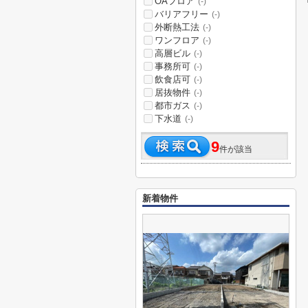
OAフロア
(-)
バリアフリー
(-)
外断熱工法
(-)
ワンフロア
(-)
高層ビル
(-)
事務所可
(-)
飲食店可
(-)
居抜物件
(-)
都市ガス
(-)
下水道
(-)
9
件が該当
新着物件