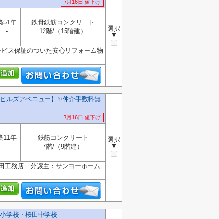
7月16日 値下げ
築51年
鉄骨鉄筋コンクリート
選択
-
12階/（15階建）
▼
ービス保証のついた安心リフォーム物
ヒルズアベニュー】✨️仲介手数料無
7月16日 値下げ
築11年
鉄筋コンクリート
選択
▼
-
7階/（9階建）
冶田工務店 分譲主：サンヨーホーム
小学校・桜田中学校