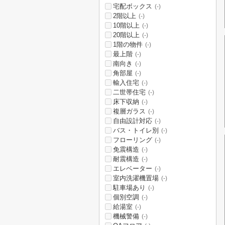
宅配ボックス
(-)
2階以上
(-)
10階以上
(-)
20階以上
(-)
1階の物件
(-)
最上階
(-)
南向き
(-)
角部屋
(-)
輸入住宅
(-)
二世帯住宅
(-)
床下収納
(-)
複層ガラス
(-)
自由設計対応
(-)
バス・トイレ別
(-)
フローリング
(-)
免震構造
(-)
耐震構造
(-)
エレベーター
(-)
室内洗濯機置場
(-)
駐車場あり
(-)
個別空調
(-)
給湯室
(-)
機械警備
(-)