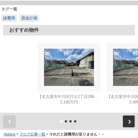
タグ一覧
諸費用
資金計画
おすすめ物件
【名古屋市中川区打出2丁目286新築戸建A号棟】仲介手数料無料！荒子小学校・一柳中学校
3,190万円
3,4
Aplace
>
ブログ記事一覧
>
それだと諸費用が足りません・・