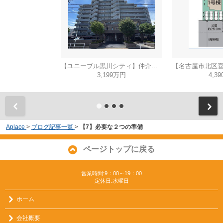
【ユニーブル黒川シティ】仲介手数料無料！城北小学校・北陵中学校
3,199万円
4,3
Aplace
>
ブログ記事一覧
>
【7】必要な２つの準備
ページトップに戻る
営業時間:9：00～19：00
定休日:水曜日
ホーム
会社概要