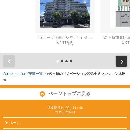
【ユニーブル黒川シティ】仲介手数料無料！城北小学校・北陵中学校
3,199万円
4,3
Aplace
>
ブログ記事一覧
>
⭐名古屋のリノベーション済み中古マンション比較
⭐
ページトップに戻る
営業時間:9：00～19：00
定休日:水曜日
ホーム