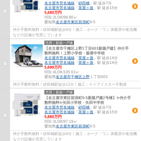
名古屋市営名城線
「
砂田橋
」駅 徒歩7分
名古屋市営名城線
「
茶屋ヶ坂
」駅 徒歩15分
5,680万円
間取:
2LDK/98.80㎡
愛知県
名古屋市東区
前浪町
9-5
仲介手数料無料！砂田橋駅徒歩8分！施工：ホーク・ワン 床暖房や食洗機
などの設備が充実しています
売買｜新築一戸建
【名古屋市千種区上野1丁目603新築戸建】仲介手
数料無料！上野小学校・振甫中学校
名古屋市営名城線
「
茶屋ヶ坂
」駅 徒歩14分
名古屋市営名城線
「
茶屋ヶ坂
」駅 徒歩14分
5,699万円
間取:
4LDK/105.63㎡
愛知県
名古屋市千種区
上野
１丁目603
仲介手数料無料！砂田橋駅徒歩12分！施工：ケイアイスター不動産
売買｜新築一戸建
【名古屋市東区前浪町9-5新築戸建2号棟】✨️仲介手
数料無料✨️矢田小学校・矢田中学校
名古屋市営名城線
「
砂田橋
」駅 徒歩7分
名古屋市営名城線
「
茶屋ヶ坂
」駅 徒歩15分
5,880万円
間取:
3LDK/97.19㎡
愛知県
名古屋市東区
前浪町
9-5
仲介手数料無料！砂田橋駅徒歩8分！施工：ホーク・ワン 床暖房や食洗機
などの設備が充実しています