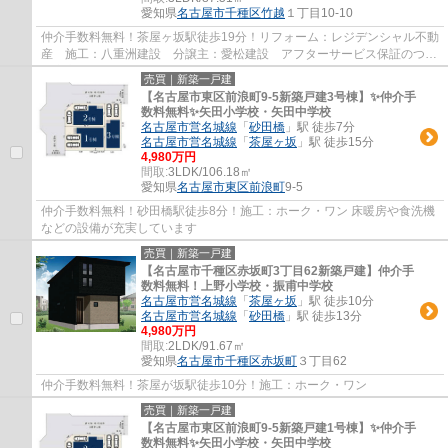
愛知県
名古屋市千種区
竹越
１丁目10-10
仲介手数料無料！茶屋ヶ坂駅徒歩19分！リフォーム：レジデンシャル不動
産 施工：八重洲建設 分譲主：愛松建設 アフターサービス保証のつい
た安心リフォーム物件です。
売買｜新築一戸建
【名古屋市東区前浪町9-5新築戸建3号棟】✨️仲介手
数料無料✨️矢田小学校・矢田中学校
名古屋市営名城線
「
砂田橋
」駅 徒歩7分
名古屋市営名城線
「
茶屋ヶ坂
」駅 徒歩15分
4,980万円
間取:
3LDK/106.18㎡
愛知県
名古屋市東区
前浪町
9-5
仲介手数料無料！砂田橋駅徒歩8分！施工：ホーク・ワン 床暖房や食洗機
などの設備が充実しています
売買｜新築一戸建
【名古屋市千種区赤坂町3丁目62新築戸建】仲介手
数料無料！上野小学校・振甫中学校
名古屋市営名城線
「
茶屋ヶ坂
」駅 徒歩10分
名古屋市営名城線
「
砂田橋
」駅 徒歩13分
4,980万円
間取:
2LDK/91.67㎡
愛知県
名古屋市千種区
赤坂町
３丁目62
仲介手数料無料！茶屋が坂駅徒歩10分！施工：ホーク・ワン
売買｜新築一戸建
【名古屋市東区前浪町9-5新築戸建1号棟】✨️仲介手
数料無料✨️矢田小学校・矢田中学校