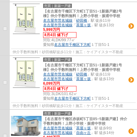
売買｜新築一戸建
【名古屋市千種区下方町1丁目51−1新築戸建2号
棟】仲介手数料無料！上野小学校・振甫中学校
名古屋市営名城線
「
砂田橋
」駅 徒歩11分
名古屋市営名城線
「
茶屋ヶ坂
」駅 徒歩13分
5,999万円
8月4日 値下げ
間取:
4LDK/99.77㎡
愛知県
名古屋市千種区
下方町
１丁目51-1
仲介手数料無料！砂田橋駅徒歩11分！施工：ケイアイスター不動産
売買｜新築一戸建
【名古屋市千種区下方町1丁目51−1新築戸建1号
棟】仲介手数料無料！上野小学校・振甫中学校
名古屋市営名城線
「
砂田橋
」駅 徒歩11分
名古屋市営名城線
「
茶屋ヶ坂
」駅 徒歩13分
6,099万円
8月4日 値下げ
間取:
3LDK/101.62㎡
愛知県
名古屋市千種区
下方町
１丁目51-1
仲介手数料無料！砂田橋駅徒歩11分！施工：ケイアイスター不動産
売買｜新築一戸建
【名古屋市千種区赤坂町5丁目85−5新築戸建】仲介
手数料無料！上野小学校・振甫中学校
名古屋市営名城線
「
茶屋ヶ坂
」駅 徒歩9分
名古屋市営名城線
「
自由ヶ丘
」駅 徒歩14分