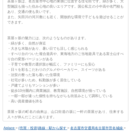
茶屋ヶ坂は、名古屋市中心地の東側に位置する住宅街です。緑が多く、大
型施設も揃った住み心地の良いエリアです。国公私立の小中高や名門校も
あり、交通の便も良いです。
また、矢田川の河川敷にも近く、開放的な環境で子どもを遊ばせることが
できます。
茶屋ヶ坂の魅力には、次のようなものがあります。
・緑が多く、自然が身近
・大きな木陰があり、暑い日でも涼しく感じられる
・すべり台のついた複合遊具や、東海地方のご当地遊具である富士山すべ
り台の変形バージョンがある
・子育てや教育の選択肢が幅広く、ファミリーにも安心
・日々を彩るこだわりのグルメやベーカリー、スイーツがある
・治安の整った落ち着いた住環境
・社宅が多いため、転勤族が多く居住している
・戸建てよりもマンションが多い
・徒歩10分圏内に商業施設、教育施設、自然環境が揃っている
・一邸一邸が違った個性を持ちながらも街並みとして調和している
・高い資産価値を誇る
茶屋ヶ坂の町名の由来は、山口街道の坂に一軒の茶屋があり、往来する
人々が休んだことにあります。
Aplace
>
(売買・投資)路線・駅から探す
>
名古屋市交通局名古屋市営名城線
>