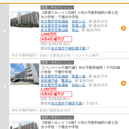
売買｜中古マンション
【希望ケ丘ハイツB棟】✨️仲介手数料無料✨️富士見
台小学校・千種台中学校
名古屋市営名城線
「
自由ヶ丘
」駅 徒歩12分
名古屋市営名城線
「
茶屋ヶ坂
」駅 徒歩21分
名古屋市営東山線
「
本山
」駅 徒歩28分
1,098万円
8月4日 値下げ
間取:
2LDK/70.42㎡
愛知県
名古屋市千種区
鹿子殿
12
仲介手数料無料！自由ヶ丘駅徒歩13分！リフォーム物件！
売買｜中古マンション
【バンベール千種竹越】仲介手数料無料！千代田橋
小学校・千種中学校
名古屋市営名城線
「
茶屋ヶ坂
」駅 徒歩17分
名鉄瀬戸線
「
瓢箪山
」駅 徒歩24分
名古屋市営名城線
「
自由ヶ丘
」駅 徒歩24分
1,190万円
8月4日 値下げ
間取:
3LDK/69.85㎡
愛知県
名古屋市千種区
竹越
１丁目5-5
仲介手数料無料！茶屋が坂駅徒歩19分！
売買｜中古マンション
【希望ヶ丘ハイツA棟】✨️仲介手数料無料✨️富士見
台小学校・千種台中学校