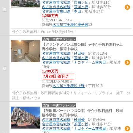
名古屋市営名城線
「
自由ヶ丘
」駅 徒歩11分
名古屋市営名城線
「
茶屋ヶ坂
」駅 徒歩20分
名古屋市営東山線
「
本山
」駅 徒歩27分
1,280万円
間取:
2LDK/61.73㎡
愛知県
名古屋市千種区
鹿子殿
13
仲介手数料無料！自由ヶ丘駅徒歩16分！
売買｜中古マンション
【グランドメゾン上野公園】✨️仲介手数料無料✨️上
野小学校・振甫中学校
名古屋市営名城線
「
砂田橋
」駅 徒歩13分
名古屋市営名城線
「
茶屋ヶ坂
」駅 徒歩16分
名古屋市営名城線
「
ナゴヤドーム前矢田
」駅 徒歩
19分
1,799万円
7月28日 値下げ
間取:
3LDK/74.90㎡
愛知県
名古屋市千種区
上野
１丁目10-5
仲介手数料無料！砂田橋駅徒歩14分！リフォーム：リプライス 施工・分
譲主：積水ハウス
売買｜中古マンション
【矢田川パークハウスC棟】仲介手数料無料！砂田
橋小学校・矢田中学校
名古屋市営名城線
「
砂田橋
」駅 徒歩5分
名古屋市営名城線
「
茶屋ヶ坂
」駅 徒歩15分
名古屋市営名城線
「
ナゴヤドーム前矢田
」駅 徒歩
15分