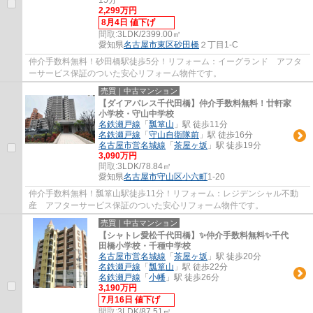
2,299万円
8月4日 値下げ
間取:
3LDK/2399.00㎡
愛知県
名古屋市東区
砂田橋
２丁目1-C
仲介手数料無料！砂田橋駅徒歩5分！リフォーム：イーグランド アフタ
ーサービス保証のついた安心リフォーム物件です。
売買｜中古マンション
【ダイアパレス千代田橋】仲介手数料無料！廿軒家
小学校・守山中学校
名鉄瀬戸線
「
瓢箪山
」駅 徒歩11分
名鉄瀬戸線
「
守山自衛隊前
」駅 徒歩16分
名古屋市営名城線
「
茶屋ヶ坂
」駅 徒歩19分
3,090万円
間取:
3LDK/78.84㎡
愛知県
名古屋市守山区
小六町
1-20
仲介手数料無料！瓢箪山駅徒歩11分！リフォーム：レジデンシャル不動
産 アフターサービス保証のついた安心リフォーム物件です。
売買｜中古マンション
【シャトレ愛松千代田橋】✨️仲介手数料無料✨️千代
田橋小学校・千種中学校
名古屋市営名城線
「
茶屋ヶ坂
」駅 徒歩20分
名鉄瀬戸線
「
瓢箪山
」駅 徒歩22分
名鉄瀬戸線
「
小幡
」駅 徒歩26分
3,190万円
7月16日 値下げ
間取:
3LDK/87.51㎡