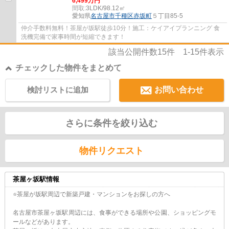
6,499万円
間取:
3LDK/98.12㎡
愛知県
名古屋市千種区
赤坂町
５丁目85-5
仲介手数料無料！茶屋が坂駅徒歩10分！施工：ケイアイプランニング 食
洗機完備で家事時間が短縮できます！
該当公開件数
15
件
1-15
件表示
チェックした物件をまとめて
検討リストに追加
お問い合わせ
さらに条件を絞り込む
物件リクエスト
茶屋ヶ坂駅情報
⭐茶屋が坂駅周辺で新築戸建・マンションをお探しの方へ
名古屋市茶屋ヶ坂駅周辺には、食事ができる場所や公園、ショッピングモ
ールなどがあります。