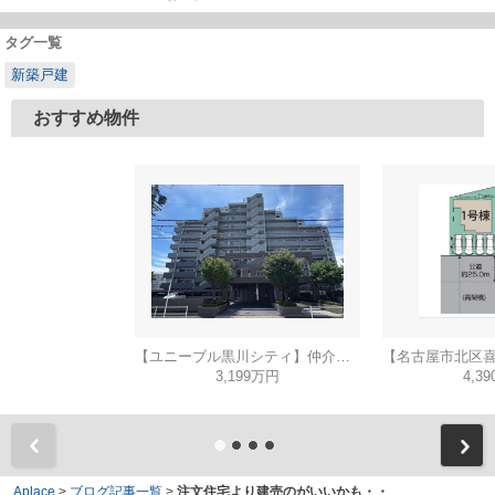
タグ一覧
新築戸建
おすすめ物件
【ユニーブル黒川シティ】仲介手数料無料！城北小学校・北陵中学校
3,199万円
4,3
Aplace
>
ブログ記事一覧
>
注文住宅より建売のがいいかも・・