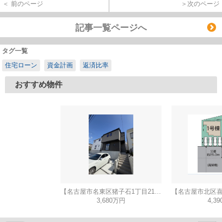
＜ 前のページ
＞次のページ
記事一覧ページへ
タグ一覧
住宅ローン
資金計画
返済比率
おすすめ物件
【名古屋市名東区猪子石1丁目2104新築戸建2号棟】✨️仲介手数料無料✨️猪子石小学校・猪高中学校
3,680万円
4,3