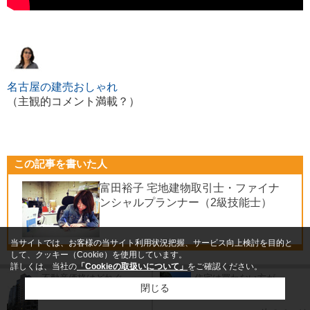
名古屋の建売おしゃれ
（主観的コメント満載？）
この記事を書いた人
富田裕子 宅地建物取引士・ファイナ
ンシャルプランナー（2級技能士）
当サイトでは、お客様の当サイト利用状況把握、サービス向上検討を目的と
して、クッキー（Cookie）を使用しています。
詳しくは、当社の
「Cookieの取扱いについて」
をご確認ください。
不動産価格はどれぐ...
住宅は買わない方が...
閉じる