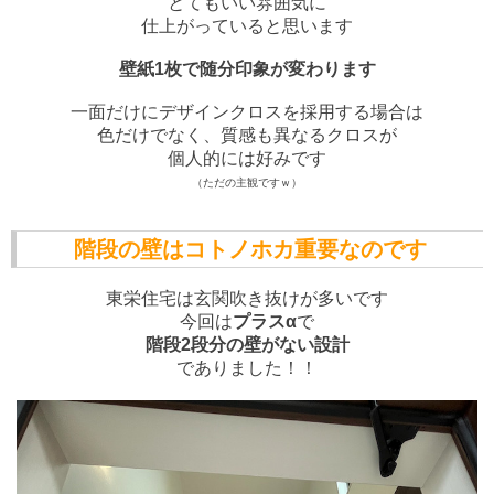
とてもいい雰囲気に
仕上がっていると思います
壁紙1枚で随分印象が変わります
一面だけにデザインクロスを採用する場合は
色だけでなく、質感も異なるクロスが
個人的には好みです
（ただの主観ですｗ）
階段の壁はコトノホカ重要なのです
東栄住宅は
玄関吹き抜け
が多いです
今回は
プラスα
で
階段2段分の壁がない設計
でありました！！