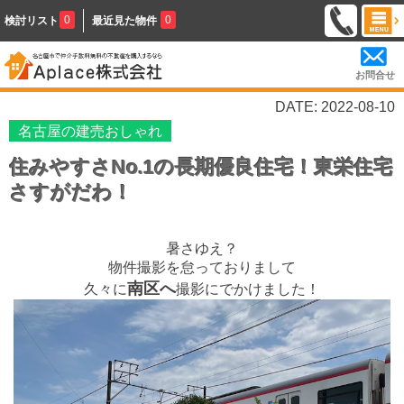
0
0
検討リスト
最近見た物件
お問合せ
DATE: 2022-08-10
名古屋の建売おしゃれ
住みやすさNo.1の長期優良住宅！東栄住宅
さすがだわ！
暑さゆえ？
物件撮影を怠っておりまして
南区へ
久々に
撮影にでかけました！