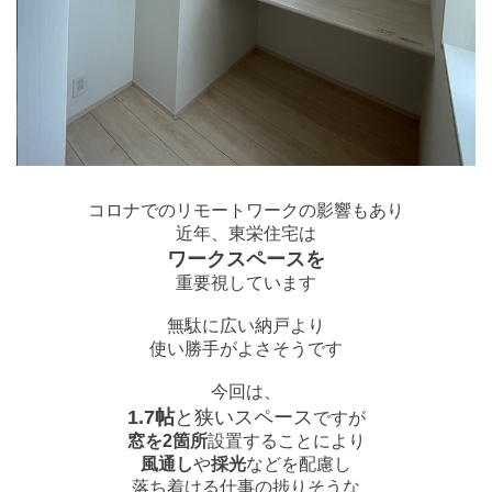
コロナでのリモートワークの影響もあり
近年、東栄住宅は
ワークスペースを
重要視しています
無駄に広い納戸より
使い勝手がよさそうです
今回は、
1.7帖
と狭いスペース
ですが
窓を2箇所
設置
することにより
風通し
や
採光
などを配慮し
落ち着ける仕事の捗りそうな