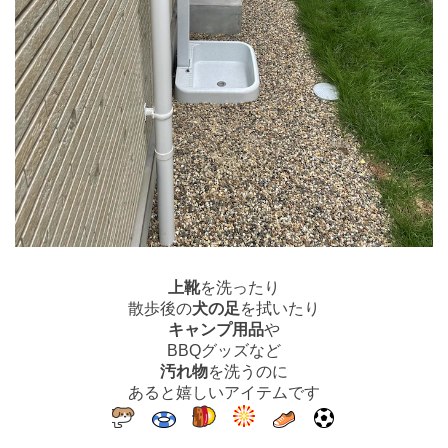
上靴
を洗ったり
散歩後の
犬の足
を拭いたり
キャンプ用品
や
BBQグッズ
など
汚れ物
を洗うのに
あると嬉しいアイテムです