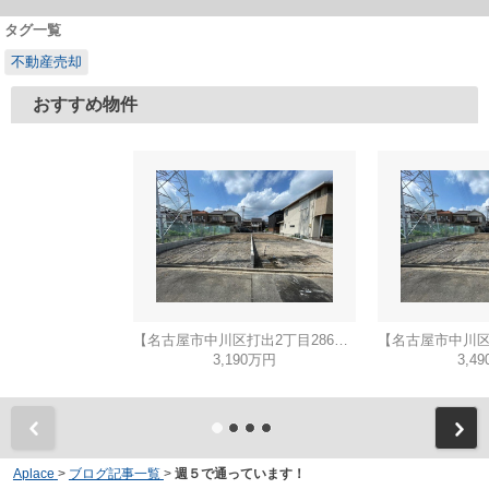
タグ一覧
不動産売却
おすすめ物件
【名古屋市中川区打出2丁目286新築戸建A号棟】仲介手数料無料！荒子小学校・一柳中学校
3,190万円
3,4
Aplace
>
ブログ記事一覧
>
週５で通っています！