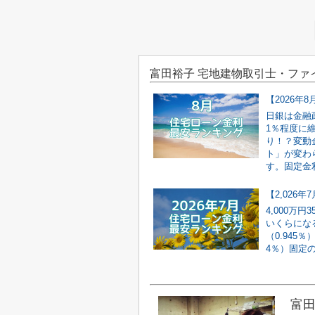
富田裕子 宅地建物取引士・ファ
【2026
日銀は金融
1％程度に
り！？変動
ト」が変わ
す。固定金利
【2,026
4,000万
いくらにな
（0.945％
4％）固定の場
富田