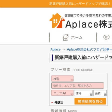
新築戸建購入前にハザードマップで確認！｜
Aplace
>
Aplace株式会社のブログ記事
新築戸建購入前にハザード
種別
エリア| 駅
価格
面積
-
件該当