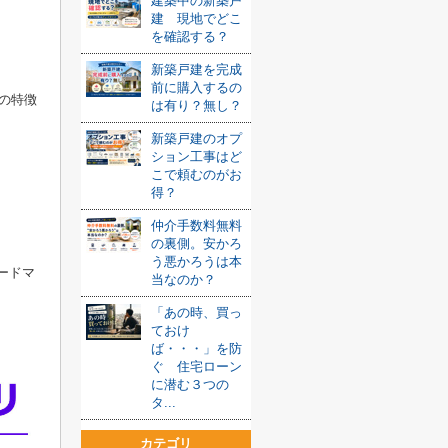
建築中の新築戸
建 現地でどこ
を確認する？
新築戸建を完成
前に購入するの
の特徴
は有り？無し？
新築戸建のオプ
ション工事はど
こで頼むのがお
得？
仲介手数料無料
の裏側。安かろ
う悪かろうは本
ードマ
当なのか？
「あの時、買っ
ておけ
ば・・・」を防
ぐ 住宅ローン
に潜む３つの
タ...
カテゴリ