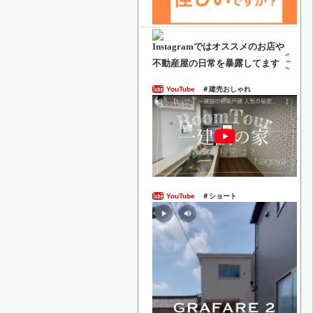
Instagramでは
オススメのお店や
不動産屋の日常を暴露してます
YouTube
＃建売おしゃれ
YouTube
＃ショート