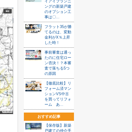
イアイプランニ
ングの新築戸建
のオプション工
事は〇...
フラット35が勝
てるのは、変動
金利がX％上昇
した時！
事前審査は通っ
たのに住宅ロー
ン否決！？本審
査で落ちる5つ
の原因
【徹底比較】リ
フォーム済マン
ションVS中古
を買ってリフォ
ーム あ...
おすすめ記事
【保存版】新築
戸建ての仲介手