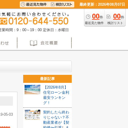
最終更新：2026年08月07日
00
00
件
件
最近見た物件
検討リスト
営業時間：9：00～19：00
定休日：水曜日
最新記事
【2026年8月】
住宅ローン金利
最安ランキン
グ！
契約したら終わ
19-05-03
りじゃない？不
動産業者が【契
約後〜引渡しま