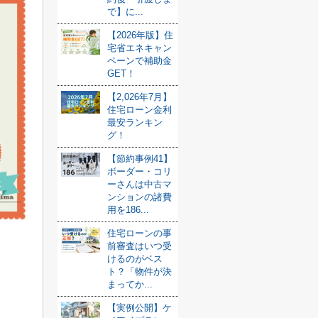
で】に...
【2026年版】住
宅省エネキャン
ペーンで補助金
GET！
【2,026年7月】
住宅ローン金利
最安ランキン
グ！
【節約事例41】
ボーダー・コリ
ーさんは中古マ
ンションの諸費
用を186...
住宅ローンの事
前審査はいつ受
けるのがベス
ト？「物件が決
まってか...
【実例公開】ケ