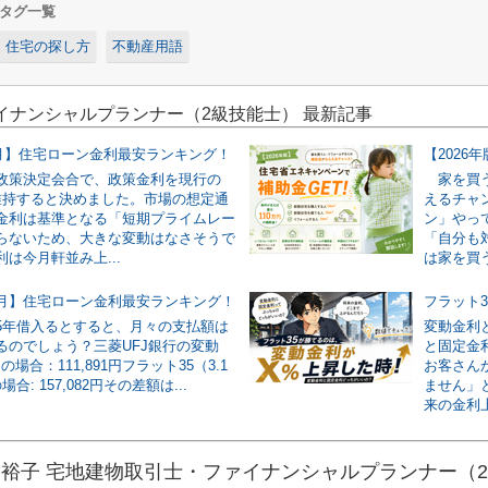
タグ一覧
住宅の探し方
不動産用語
イナンシャルプランナー（2級技能士） 最新記事
年8月】住宅ローン金利最安ランキング！
政策決定会合で、政策金利を現行の
家を買う
維持すると決めました。市場の想定通
えるチャ
金利は基準となる「短期プライムレー
ン」やっ
らないため、大きな変動はなさそうで
「自分も
は今月軒並み上...
は家を買う
年7月】住宅ローン金利最安ランキング！
円35年借入るとすると、月々の支払額は
変動金利
るのでしょう？三菱UFJ銀行の変動
と固定金
）の場合：111,891円フラット35（3.1
お客さん
合: 157,082円その差額は...
ません」
来の金利上
裕子 宅地建物取引士・ファイナンシャルプランナー（