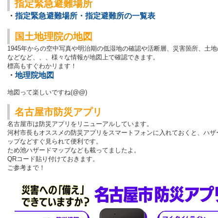
指定緊急避難場所
・
指定緊急避難場所・指定避難所の一覧表
国土地理院の地図
1945年からの空中写真や明治期の低湿地の確認や活断層、災害箇所、土地
などなど、、、
様々な情報が地図上で確認できます。
標高もすぐわかリます！
・
地理院地図
地図って楽しいですね(@@)
名古屋市防災アプリ
名古屋市は防災アプリをリニューアルしています。
河村市長もオススメの防災アプリを
スマートフォンに入れておくと、ハザ
ップなどすぐ見られて便利です。
ため池ハザードマップなども載ってましたよ。
QRコード貼り付けておきます。
ご参考まで！