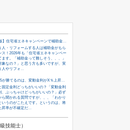
【2026年版】住宅省エネキャンペーンで補助金GET！
人・リフォームする人は補助金がもら
ンス！2026年も「住宅省エネキャンペー
てます。「補助金って難しそう、、、」
対象なの？」と思う方も多いですが、実
人やリフォ...
フラット35が勝てるのは、変動金利がX％上昇した時！
と固定金利どっちがいいの？「変動金利
利、ぶっちゃけどっちがいいの？」必ず
から聞かれる質問ですが、、、「わかり
というのがこたえです。というのは、将
昇率が不確定だ...
2級技能士）