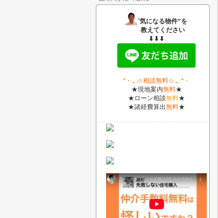
”
気になる物件”を
教えてください
⬇⬇⬇
相談無料
*・
.｡.
☆
☆.｡.:*・
★現地案内
無料
★
★ローン相談
無料
★
★諸経費算出
無料
★