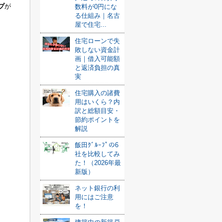
プ
が
数料が0円にな
る仕組み｜名古
屋で住宅...
住宅ローンで失
敗しない資金計
画｜借入可能額
と返済負担の真
実
住宅購入の諸費
用はいくら？内
訳と総額目安・
節約ポイントを
解説
飯田ｸﾞﾙｰﾌﾟの6
社を比較してみ
た！（2026年最
新版）
ネット銀行の利
用にはご注意
を！