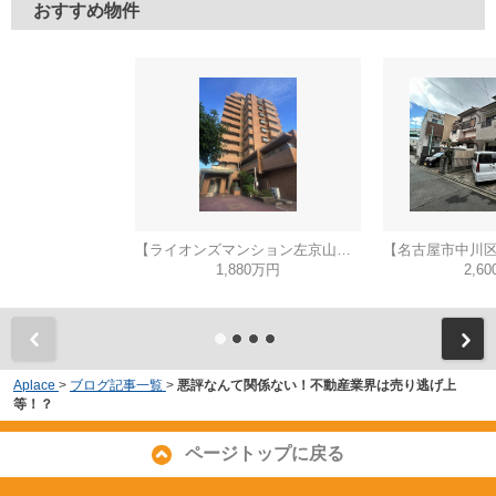
おすすめ物件
【ライオンズマンション左京山第3】✨️仲介手数料無料✨️
1,880万円
2,6
Aplace
>
ブログ記事一覧
>
悪評なんて関係ない！不動産業界は売り逃げ上
等！？
ページトップに戻る