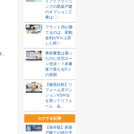
イアイプランニ
ングの新築戸建
のオプション工
事は〇...
フラット35が勝
てるのは、変動
金利がX％上昇
した時！
事前審査は通っ
す。
たのに住宅ロー
ン否決！？本審
査で落ちる5つ
の原因
【徹底比較】リ
フォーム済マン
ションVS中古
を買ってリフォ
ーム あ...
おすすめ記事
【保存版】新築
戸建ての仲介手