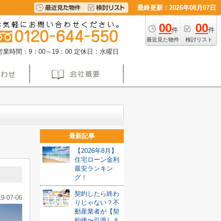
最終更新：2026年08月07日
00
00
件
件
最近見た物件
検討リスト
営業時間：9：00～19：00
定休日：水曜日
最新記事
【2026年8月】
住宅ローン金利
最安ランキン
グ！
契約したら終わ
19-07-06
りじゃない？不
動産業者が【契
約後〜引渡しま