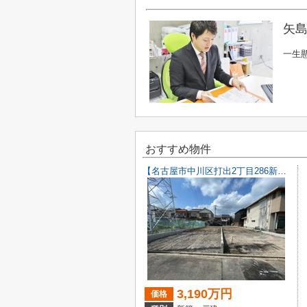
矢島
一生
おすすめ物件
【名古屋市中川区打出2丁目286新築戸建A号棟】仲介手数料無料！荒子小学校・一柳中学校
3,190万円
価格