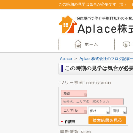
この時期の見学は気合が必要です（笑）｜仲
Aplace
>
Aplace株式会社のブログ記事
この時期の見学は気合が必
種別
エリア| 駅
価格
面積
-
件該当