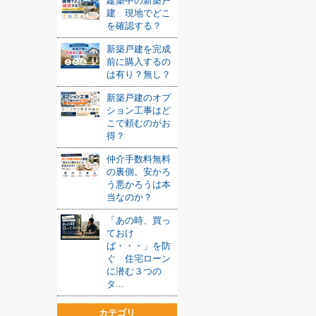
建築中の新築戸
建 現地でどこ
を確認する？
新築戸建を完成
前に購入するの
は有り？無し？
新築戸建のオプ
ション工事はど
こで頼むのがお
得？
仲介手数料無料
の裏側。安かろ
う悪かろうは本
当なのか？
「あの時、買っ
ておけ
ば・・・」を防
ぐ 住宅ローン
に潜む３つの
タ...
カテゴリ