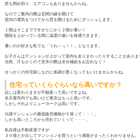
窓も閉め切り、エアコンもありませんからね。
なのでご案内の際は玄関の鍵を開けて
室内の電気をつけてから窓を開けるためにダッシュします。
１階はそこまでですがとにかく２階が暑い！
階段を上がっている間に温度の違いを体感できます。
暑いのが好きな私でも「うわ～っ！！」となります。
お子さんはテンションが上がって室内を走りまわったりすることがありま
当然、汗もかくので
見学の際は水分補給をお忘れなく！
せっかくの住宅探しなのに体調が悪くなってもいけませんからね。
住宅っていくらぐらいなら高いですか？
話しは変わりますが不動産って高いですよね。
名古屋市内でも高いけど東京はもっと高いです。
しかしそれよりニューヨークは高いです。
分譲マンションの最低販売価格が５億って・・・。
しかも高いところから売れていくって・・・。
私自身は不動産屋ですが
３０億とか出してマンションを買うという感覚がまったくわかりません。