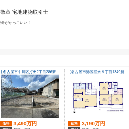
敬章 宅地建物取引士
懸命がかっこいい！
【名古屋市中川区打出2丁目286新築戸建B号棟】仲介手数料無料！荒子小学校・一柳中学校
【名古屋市港区稲永５丁目1349新築戸建】仲介手数料無料！
3,490万円
3,190万円
価格
価格