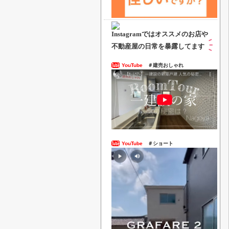
Instagramでは
オススメのお店や
不動産屋の日常を暴露してます
YouTube
＃建売おしゃれ
YouTube
＃ショート