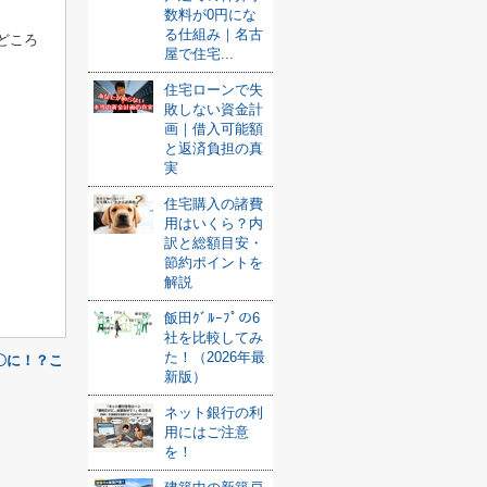
数料が0円にな
る仕組み｜名古
どころ
屋で住宅...
住宅ローンで失
敗しない資金計
画｜借入可能額
と返済負担の真
実
住宅購入の諸費
用はいくら？内
訳と総額目安・
節約ポイントを
解説
飯田ｸﾞﾙｰﾌﾟの6
社を比較してみ
た！（2026年最
〇に！？こ
新版）
ネット銀行の利
用にはご注意
を！