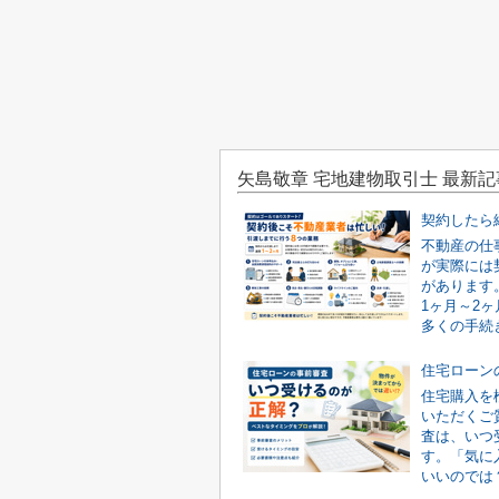
矢島敬章 宅地建物取引士 最新記
不動産の仕
が実際には
があります
1ヶ月～2
多くの手続き
住宅購入を
いただくご
査は、いつ
す。「気に
いいのでは？