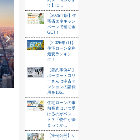
で】に...
【2026年版】住
宅省エネキャン
ペーンで補助金
GET！
【2,026年7月】
住宅ローン金利
最安ランキン
グ！
【節約事例41】
ボーダー・コリ
ーさんは中古マ
ンションの諸費
用を186...
住宅ローンの事
前審査はいつ受
けるのがベス
ト？「物件が決
まってか...
【実例公開】ケ