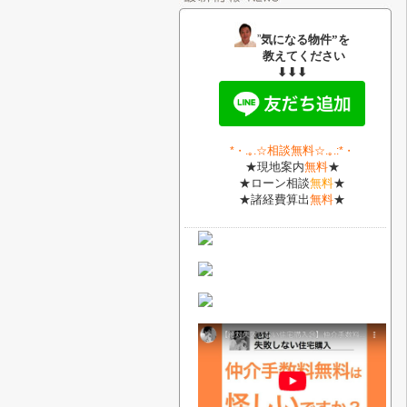
”
気になる物件”を
教えてください
⬇⬇⬇
相談無料
*・
.｡.
☆
☆.｡.:*・
★現地案内
無料
★
★ローン相談
無料
★
★諸経費算出
無料
★