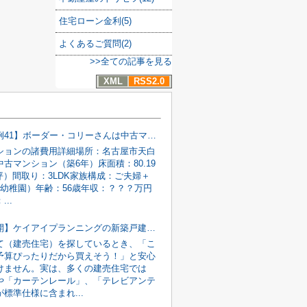
住宅ローン金利(5)
よくあるご質問(2)
>>全ての記事を見る
XML
RSS2.0
【節約事例41】ボーダー・コリーさんは中古マンションの諸費用を186万円安くできました！
ションの諸費用詳細場所：名古屋市天白
古マンション（築6年）床面積：80.19
2坪）間取り：3LDK家族構成：ご夫婦＋
（幼稚園）年齢：56歳年収：？？？万円
..
【実例公開】ケイアイプランニングの新築戸建のオプション工事は〇〇〇万円でした！
て（建売住宅）を探しているとき、「こ
予算ぴったりだから買えそう！」と安心
けません。実は、多くの建売住宅では
や「カーテンレール」、「テレビアンテ
標準仕様に含まれ...