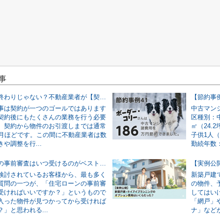
事
契約したら終わりじゃない？不動産業者が【契約後〜引渡しまで】に行う裏側の仕事
事は契約が一つのゴールではあります
中古マン
契約後にもたくさんの業務を行う必要
区種別：中
。契約から物件のお引渡しまでは通常
㎡（24.
ヶ月ほどです。この間に不動産業者は数
子供1人
や調整を行...
勤続年数：.
住宅ローンの事前審査はいつ受けるのがベスト？「物件が決まってから」では遅い理由を解説
検討されているお客様から、最も多く
新築戸建
質問の一つが、「住宅ローンの事前審
の物件、
受ければいいですか？」というもので
してはい
入った物件が見つかってから受ければ
「網戸」
」と思われる...
ナ」などが