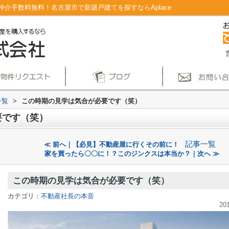
介手数料無料！名古屋市で新築戸建てを探すならAplace
一覧
>
この時期の見学は気合が必要です（笑）
要です（笑）
記事一覧
≪ 前へ｜【必見】不動産屋に行くその前に！
家を買ったら〇〇に！？このジンクスは本当か？｜次へ ≫
この時期の見学は気合が必要です（笑）
カテゴリ：
不動産社長の本音
20