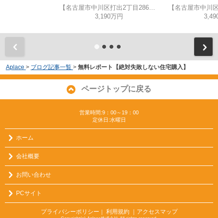
【名古屋市中川区打出2丁目286新築戸建A号棟】仲介手数料無料！荒子小学校・一柳中学校
3,190万円
3,4
Aplace
>
ブログ記事一覧
>
無料レポート【絶対失敗しない住宅購入】
ページトップに戻る
営業時間:9：00～19：00
定休日:水曜日
ホーム
会社概要
お問い合わせ
PCサイト
プライバシーポリシー
利用規約
｜アクセスマップ
｜