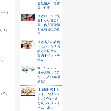
。
る仕組み｜名古
屋で住宅...
ただけ
住宅ローンで失
敗しない資金計
画｜借入可能額
と返済負担の真
ありま
実
住宅購入の諸費
用はいくら？内
訳と総額目安・
節約ポイントを
解説
う。
飯田ｸﾞﾙｰﾌﾟの6
社を比較してみ
た！（2026年最
新版）
【徹底比較】リ
れてい
フォーム済マン
ションVS中古
を買ってリフォ
ーム あ...