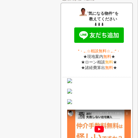
”
気になる物件”を
教えてください
⬇⬇⬇
相談無料
*・
.｡.
☆
☆.｡.:*・
★現地案内
無料
★
★ローン相談
無料
★
★諸経費算出
無料
★