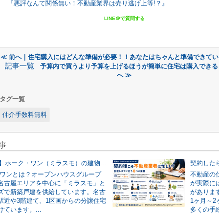
『悪評なんて関係無い！不動産業界は売り逃げ上等!？』
LINE＠で質問する
≪ 前へ｜住宅購入にはどんな準備が必要！！あなたはちゃんと準備できてい
記事一覧
予算内で買うより予算を上げるほうが簡単に住宅は購入できる
へ ≫
タグ一覧
仲介手数料無料
事
【2026年版】ホーク・ワン（ミラスモ）の建物仕様を仲介業者が実物写真で解説！
・ワンとは？オープンハウスグループ
不動産の
名古屋エリアを中心に「ミラスモ」と
が実際に
ズで新築戸建を供給しています。名古
がありま
駅近や3階建て、1区画からの分譲住宅
1ヶ月～
ています。...
多くの手続