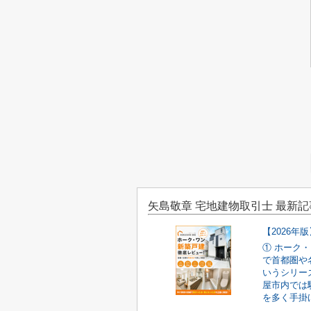
矢島敬章 宅地建物取引士 最新記
① ホーク
で首都圏や
いうシリー
屋市内では
を多く手掛け