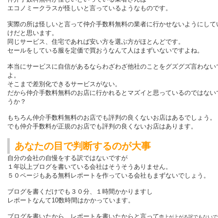
エコノミークラスが怪しいと言っているようなものです。
実際の所は怪しいと言って仲介手数料無料の業者に行かせないようにして
けだと思います。
同じサービス、住宅であれば安い方を選ぶ方がほとんどです。
セールをしている服を定価で買おうなんて人はまずいないですよね。
本当にサービスに自信があるならわざわざ他社のことをグズグズ言わない
よ。
そこまで差別化できるサービスがない。
だから仲介手数料無料のお店に行かれるとマズイと思っているのではない
うか？
もちろん仲介手数料無料のお店でも評判の良くないお店はあるでしょう。
でも仲介手数料が正規のお店でも評判の良くないお店はあります。
あなたの目で判断するのが大事
自分の会社の自慢をする訳ではないですが
１年以上ブログを書いている会社はそうそうありません。
５０ページもある無料レポートを作っている会社もまずないでしょう。
ブログを書くだけでも３０分、１時間かかりますし
レポートなんて10数時間はかかっています。
ブログを書いたから、レポートを書いたからと言って
売上が上がる訳でもないで