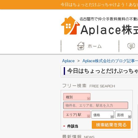
今日はちょっとだけぶっちゃけよう！あなた
Aplace
>
Aplace株式会社のブログ記事
今日はちょっとだけぶっち
種別
エリア| 駅
価格
面積
-
件該当