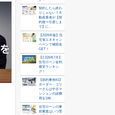
契約したら終わ
りじゃない？不
動産業者が【契
約後〜引渡しま
で】に...
【2026年版】住
宅省エネキャン
ペーンで補助金
GET！
【2,026年7月】
住宅ローン金利
最安ランキン
グ！
【節約事例41】
ボーダー・コリ
ーさんは中古マ
ンションの諸費
用を186...
住宅ローンの事
前審査はいつ受