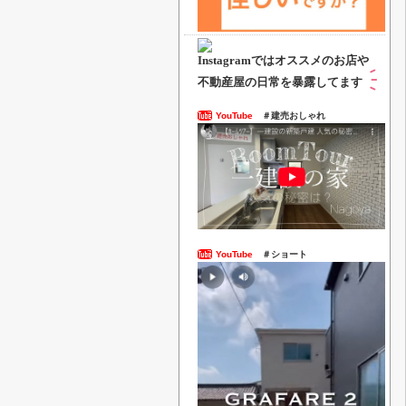
Instagramでは
オススメのお店や
不動産屋の日常を暴露してます
YouTube
＃建売おしゃれ
YouTube
＃ショート