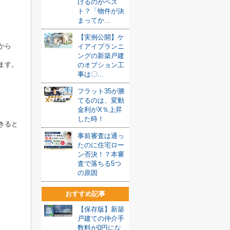
けるのがベス
ト？「物件が決
まってか...
【実例公開】ケ
から
イアイプランニ
ングの新築戸建
ます。
のオプション工
事は〇...
フラット35が勝
てるのは、変動
金利がX％上昇
した時！
きると
事前審査は通っ
たのに住宅ロー
ン否決！？本審
査で落ちる5つ
の原因
おすすめ記事
【保存版】新築
戸建ての仲介手
数料が0円にな