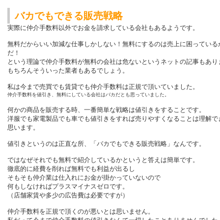
バカでもできる販売戦略
実際に仲介手数料以外でお金を請求している会社もあるようです。
無料だからいい加減な仕事しかしない！無料にするのは売上に困っている
だ！
という理論で仲介手数料が無料の会社は危ないというネットの記事もあり
もちろんそういった業者もあるでしょう。
私は今まで売買でも賃貸でも仲介手数料は正規で頂いていました。
仲介手数料を値引き、無料にしている会社はバカだとも思っていました。
何かの商品を販売する時、一番簡単な戦略は値引きをすることです。
洋服でも家電製品でも車でも値引きをすれば売りやすくなることは理解で
思います。
値引きというのは正直な所、「バカでもできる販売戦略」なんです。
ではなぜそれでも無料で紹介しているかというと答えは簡単です。
徹底的に経費を削れば無料でも利益が出るし
そもそも仲介業は仕入れにお金が掛かっていないので
何もしなければプラスマイナスゼロです。
（店舗家賃や多少の広告費は必要ですが）
仲介手数料を正規で頂くのが悪いとは思いません。