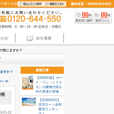
てを探すならAplace
最終更新：2026年08月08日
00
00
件
件
最近見た物件
検討リスト
営業時間：9：00～19：00
定休日：水曜日
で信じますか？
？
最新記事
ますか？
【2026年版】ホー
へ ≫
ク・ワン（ミラス
モ）の建物仕様を
仲介業者が実物...
の情
【2026年8月】
住宅ローン金利
最安ランキン
19-01-21
グ！