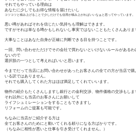
それでもやっている理由は
あなたに少しでもお得な情報を届けたいし
コツコツと積み上げることで少しだけでも信用が積み上がればいいなぁと思ってやっています。
悪い噂があればそれを信じたい気持ちも理解はできます。
ですがそれは単なる噂かもしれないし事実ではないこともたくさんありま
大事なことはあなた自身が正確に判断できる目を持つことです。
一回、問い合わせただけでその会社で買わないといけないルールがあるわ
ないので
選択肢の一つとして考えればいいと思います。
今までだって当店にお問い合わせがあったお客さんの全ての方が当店で購
いる訳ではありません。
それでも購入してくれた方はほぼ満足してくれていいます。
物件の紹介もたくさんしますし銀行との金利交渉、物件価格の交渉もしま
それ以外にも当店のお客さんにお願いして
ライフシュミレーションをすることもできますし
リフォームのご提案も可能です。
ちなみに当店がご紹介する方は
全てお客さんのためにと動いてくれる頼りになる方ばかりです。
（ちなみに相性が悪いと仕事を引き受けてくれません。）