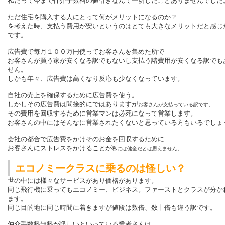
私だって今まで仲介手数料の値引きなんて一切したことありませんでした
ただ住宅を購入する人にとって何がメリットになるのか？
を考えた時、支払う費用が安いというのはとても大きなメリットだと感じ
です。
広告費で毎月１００万円使ってお客さんを集めた所で
お客さんが買う家が安くなる訳でもないし支払う諸費用が安くなる訳でも
せん。
しかも年々、広告費は高くなり反応も少なくなっています。
自社の売上を確保するために広告費を使う。
しかしその広告費は間接的にではありますが
お客さんが支払っている訳です。
その費用を回収するために営業マンは必死になって営業します。
お客さんの中にはそんなに営業されたくないと思っている方もいるでしょ
会社の都合で広告費をかけそのお金を回収するために
お客さんにストレスをかけることが
私には健全だとは思えません。
エコノミークラスに乗るのは怪しい？
世の中には様々なサービスがあり価格があります。
同じ飛行機に乗ってもエコノミー、ビジネス。ファーストとクラスが分か
ます。
同じ目的地に同じ時間に着きますが値段は数倍、数十倍も違う訳です。
仲介手数料無料が怪しいといっている業者さんは