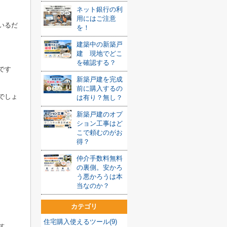
ネット銀行の利
用にはご注意
いるだ
を！
建築中の新築戸
建 現地でどこ
を確認する？
です
新築戸建を完成
前に購入するの
でしょ
は有り？無し？
新築戸建のオプ
ション工事はど
こで頼むのがお
得？
仲介手数料無料
の裏側。安かろ
う悪かろうは本
当なのか？
カテゴリ
住宅購入使えるツール(9)
す。