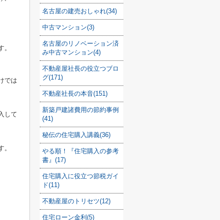
名古屋の建売おしゃれ(34)
中古マンション(3)
名古屋のリノベーション済
す。
み中古マンション(4)
不動産屋社長の役立つブロ
グ(171)
けでは
不動産社長の本音(151)
新築戸建諸費用の節約事例
入して
(41)
秘伝の住宅購入講義(36)
す。
やる順！『住宅購入の参考
書』(17)
住宅購入に役立つ節税ガイ
ド(11)
不動産屋のトリセツ(12)
住宅ローン金利(5)