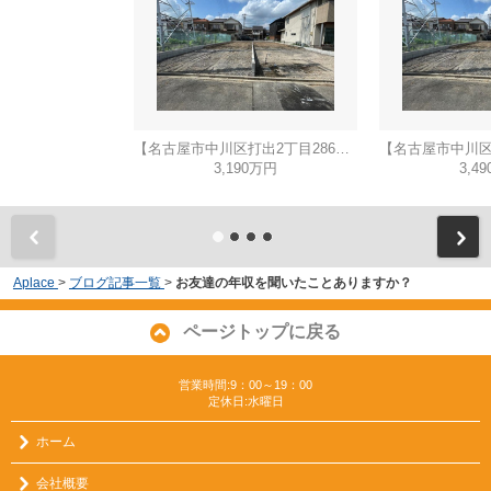
【名古屋市中川区打出2丁目286新築戸建A号棟】仲介手数料無料！荒子小学校・一柳中学校
3,190万円
3,4
Aplace
>
ブログ記事一覧
>
お友達の年収を聞いたことありますか？
ページトップに戻る
営業時間:9：00～19：00
定休日:水曜日
ホーム
会社概要