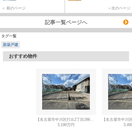
＜ 前のページ
＞次のページ
記事一覧ページへ
タグ一覧
新築戸建
おすすめ物件
【名古屋市中川区打出2丁目286新築戸建A号棟】仲介手数料無料！荒子小学校・一柳中学校
3,190万円
3,4