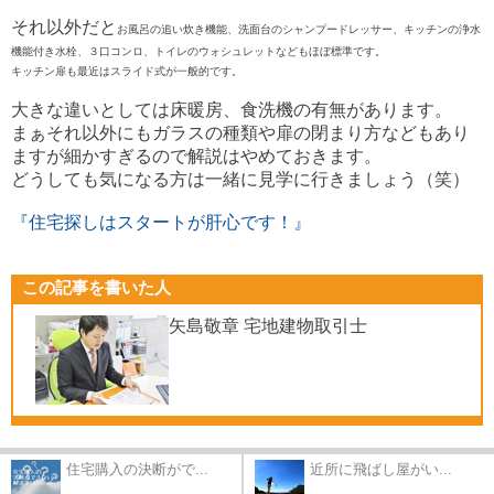
それ以外だと
お風呂の追い炊き機能、洗面台のシャンプードレッサー、キッチンの浄水
機能付き水栓、３口コンロ、トイレのウォシュレットなどもほぼ標準です。
キッチン扉も最近はスライド式が一般的です。
大きな違いとしては床暖房、食洗機の有無があります。
まぁそれ以外にもガラスの種類や扉の閉まり方などもあり
ますが細かすぎるので解説はやめておきます。
どうしても気になる方は一緒に見学に行きましょう（笑）
『住宅探しはスタートが肝心です！』
この記事を書いた人
矢島敬章 宅地建物取引士
住宅購入の決断がで...
近所に飛ばし屋がい...