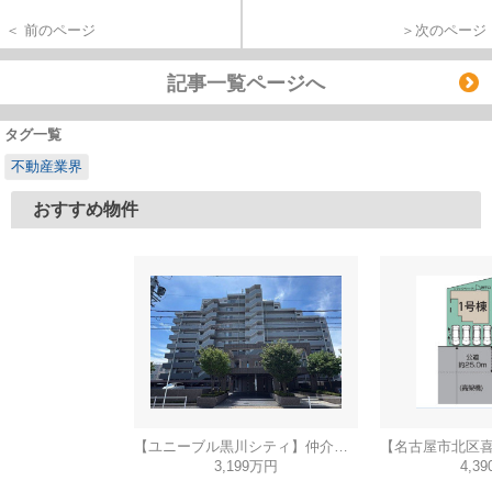
＜ 前のページ
＞次のページ
記事一覧ページへ
タグ一覧
不動産業界
おすすめ物件
【ユニーブル黒川シティ】仲介手数料無料！城北小学校・北陵中学校
3,199万円
4,3