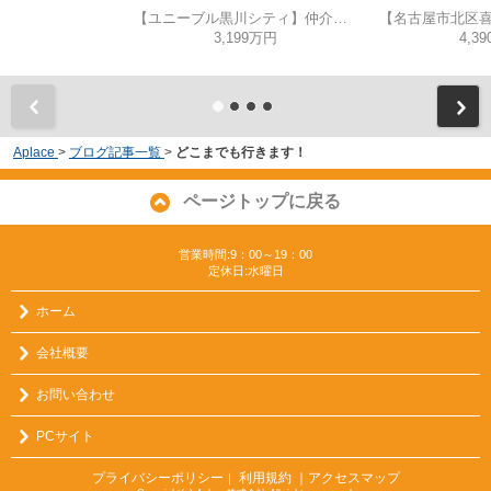
【ユニーブル黒川シティ】仲介手数料無料！城北小学校・北陵中学校
3,199万円
4,3
Aplace
>
ブログ記事一覧
>
どこまでも行きます！
ページトップに戻る
営業時間:9：00～19：00
定休日:水曜日
ホーム
会社概要
お問い合わせ
PCサイト
プライバシーポリシー
利用規約
｜アクセスマップ
｜