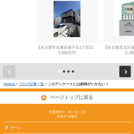
【名古屋市名東区猪子石1丁目2104新築戸建2号棟】✨️仲介手数料無料✨️猪子石小学校・猪高中学校
3,680万円
4,3
Aplace
>
ブログ記事一覧
>
このアンケートには納得がいかない！
ページトップに戻る
営業時間:9：00～19：00
定休日:水曜日
ホーム