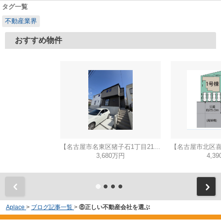
タグ一覧
不動産業界
おすすめ物件
【名古屋市名東区猪子石1丁目2104新築戸建2号棟】✨️仲介手数料無料✨️猪子石小学校・猪高中学校
3,680万円
4,3
Aplace
>
ブログ記事一覧
>
⑧正しい不動産会社を選ぶ