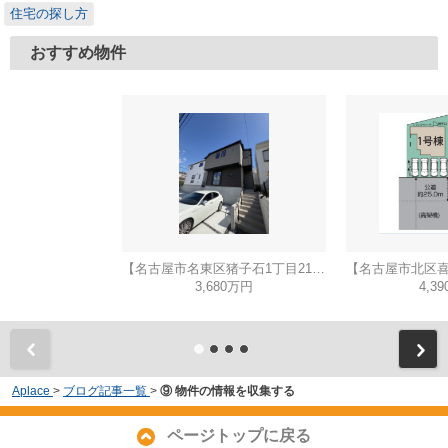
住宅の探し方
おすすめ物件
【名古屋市名東区猪子石1丁目2104新築戸建2号棟】✨️仲介手数料無料✨️猪子石小学校・猪高中学校
3,680万円
4,3
Aplace
>
ブログ記事一覧
>
⑨ 物件の情報を収集する
ページトップに戻る