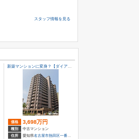
スタッフ情報を見る
新築マンションに変身？【ダイアパレス白鳥庭園通り】仲介手数料無料！船方小学校・日比野中学校
3,698万円
価格
種別
中古マンション
目7-18
住所
愛知県
名古屋市熱田区
一番
３丁目6-11