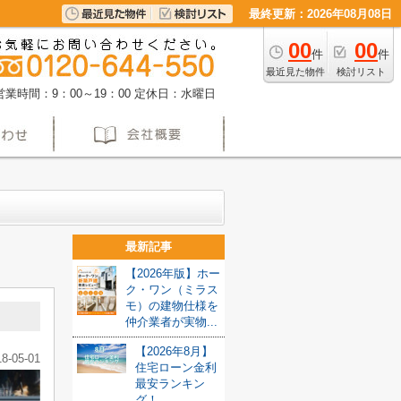
最終更新：2026年08月08日
00
00
件
件
最近見た物件
検討リスト
営業時間：9：00～19：00
定休日：水曜日
最新記事
【2026年版】ホー
ク・ワン（ミラス
モ）の建物仕様を
仲介業者が実物...
【2026年8月】
18-05-01
住宅ローン金利
最安ランキン
グ！