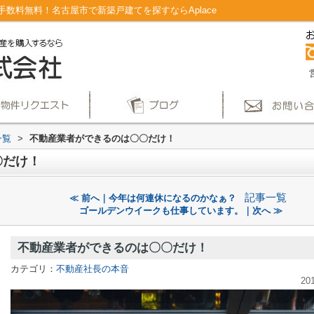
数料無料！名古屋市で新築戸建てを探すならAplace
一覧
>
不動産業者ができるのは〇〇だけ！
〇だけ！
記事一覧
≪ 前へ｜今年は何連休になるのかなぁ？
ゴールデンウイークも仕事しています。｜次へ ≫
不動産業者ができるのは〇〇だけ！
カテゴリ：
不動産社長の本音
20