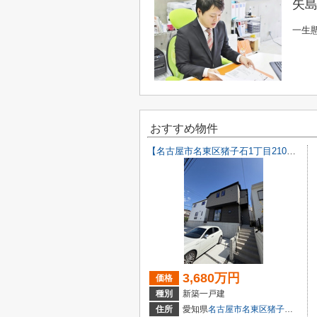
矢島
一生
おすすめ物件
【名古屋市名東区猪子石1丁目2104新築戸建2号棟】✨️仲介手数料無料✨️猪子石小学校・猪高中学校
3,680万円
価格
種別
新築一戸建
住所
愛知県
名古屋市名東区
猪子石
１丁目