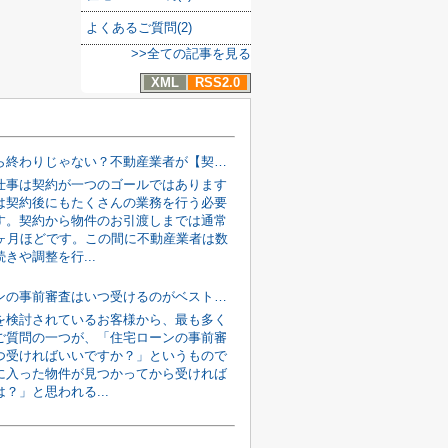
よくあるご質問(2)
>>全ての記事を見る
XML
RSS2.0
契約したら終わりじゃない？不動産業者が【契約後〜引渡しまで】に行う裏側の仕事
仕事は契約が一つのゴールではあります
は契約後にもたくさんの業務を行う必要
す。契約から物件のお引渡しまでは通常
2ヶ月ほどです。この間に不動産業者は数
きや調整を行...
住宅ローンの事前審査はいつ受けるのがベスト？「物件が決まってから」では遅い理由を解説
を検討されているお客様から、最も多く
ご質問の一つが、「住宅ローンの事前審
つ受ければいいですか？」というもので
に入った物件が見つかってから受ければ
？」と思われる...