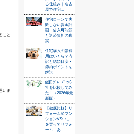
る仕組み｜名古
屋で住宅...
住宅ローンで失
敗しない資金計
画｜借入可能額
ること
と返済負担の真
実
住宅購入の諸費
用はいくら？内
訳と総額目安・
節約ポイントを
解説
飯田ｸﾞﾙｰﾌﾟの6
社を比較してみ
思いま
た！（2026年最
新版）
【徹底比較】リ
フォーム済マン
ションVS中古
を買ってリフォ
ーム あ...