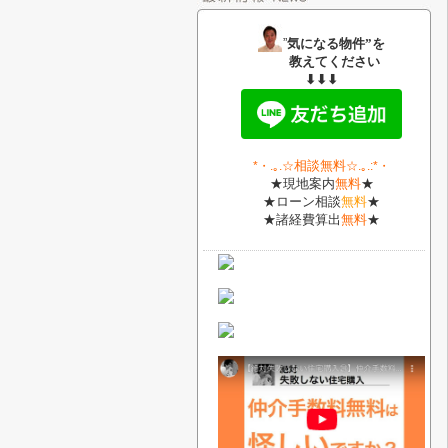
”
気になる物件”を
教えてください
⬇⬇⬇
相談無料
*・
.｡.
☆
☆.｡.:*・
★現地案内
無料
★
★ローン相談
無料
★
★諸経費算出
無料
★