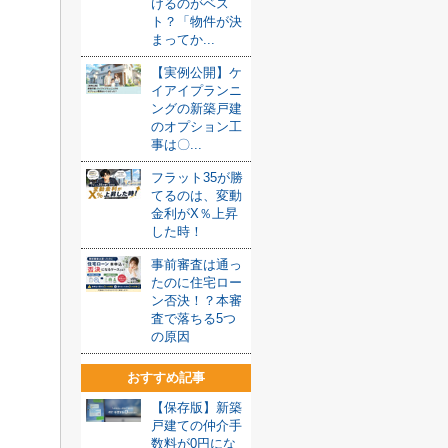
けるのがベス
ト？「物件が決
まってか...
【実例公開】ケ
イアイプランニ
ングの新築戸建
のオプション工
事は〇...
フラット35が勝
てるのは、変動
金利がX％上昇
した時！
事前審査は通っ
たのに住宅ロー
ン否決！？本審
査で落ちる5つ
の原因
おすすめ記事
【保存版】新築
戸建ての仲介手
数料が0円にな