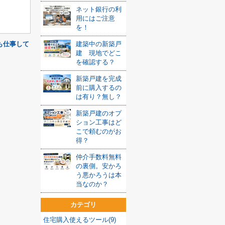
ネット銀行の利
用にはご注意
を！
も仕事して
建築中の新築戸
建 現地でどこ
を確認する？
新築戸建を完成
前に購入するの
は有り？無し？
新築戸建のオプ
ション工事はど
こで頼むのがお
得？
仲介手数料無料
の裏側。安かろ
う悪かろうは本
当なのか？
カテゴリ
住宅購入使えるツール(9)