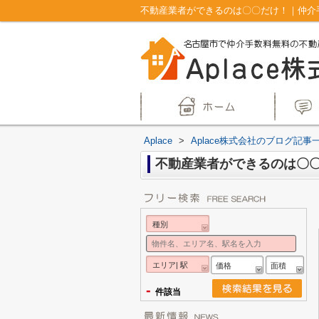
不動産業者ができるのは〇〇だけ！｜仲介手
Aplace
>
Aplace株式会社のブログ記事
不動産業者ができるのは〇
種別
エリア| 駅
価格
面積
-
件該当