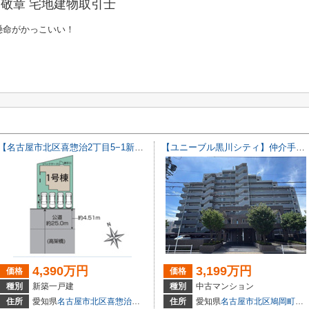
敬章 宅地建物取引士
懸命がかっこいい！
【名古屋市北区喜惣治2丁目5−1新築戸建】仲介手数料無料！楠西小学校・楠中学校
【ユニーブル黒川シティ】仲介手数料無料！城北小学校・北陵中学校
4,390万円
3,199万円
価格
価格
種別
新築一戸建
種別
中古マンション
2104
住所
愛知県
名古屋市北区
喜惣治
２丁目5-1
住所
愛知県
名古屋市北区
鳩岡町
１丁