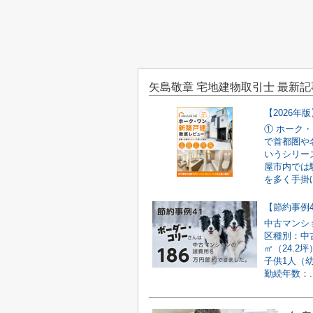
矢島敬章 宅地建物取引士 最新記
① ホーク
で首都圏や
いうシリー
屋市内では
を多く手掛け
中古マンシ
区種別：中古
㎡（24.2
子供1人（
勤続年数：..