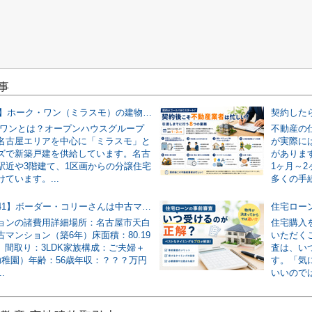
事
【2026年版】ホーク・ワン（ミラスモ）の建物仕様を仲介業者が実物写真で解説！
・ワンとは？オープンハウスグループ
不動産の
名古屋エリアを中心に「ミラスモ」と
が実際に
ズで新築戸建を供給しています。名古
がありま
駅近や3階建て、1区画からの分譲住宅
1ヶ月～
ています。...
多くの手続
【節約事例41】ボーダー・コリーさんは中古マンションの諸費用を186万円安くできました！
ョンの諸費用詳細場所：名古屋市天白
住宅購入
マンション（築6年）床面積：80.19
いただく
坪）間取り：3LDK家族構成：ご夫婦＋
査は、い
幼稚園）年齢：56歳年収：？？？万円
す。「気
.
いいのでは