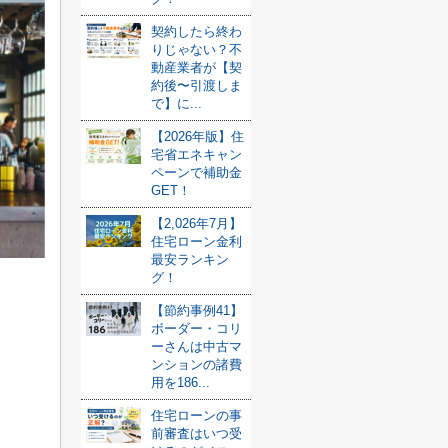
契約したら終わ
りじゃない？不
動産業者が【契
約後〜引渡しま
で】に...
【2026年版】住
宅省エネキャン
ペーンで補助金
GET！
【2,026年7月】
住宅ローン金利
最安ランキン
グ！
【節約事例41】
ボーダー・コリ
ーさんは中古マ
ンションの諸費
用を186...
住宅ローンの事
前審査はいつ受