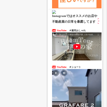
Instagramでは
オススメのお店や
不動産屋の日常を暴露してます
YouTube
＃建売おしゃれ
YouTube
＃ショート