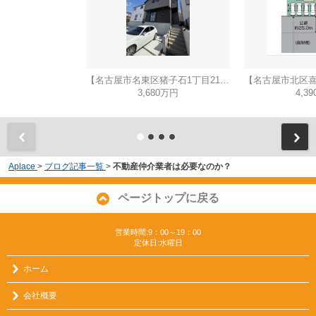
【名古屋市名東区猪子石1丁目2104新築戸建2号棟】✨️仲介手数料無料✨️猪子石小学校・猪高中学校
3,680万円
4,3
Aplace
>
ブログ記事一覧
>
不動産仲介業者は必要なのか？
ページトップに戻る
営業時間:9：00～19：00
定休日:水曜日
ホーム
会社概要