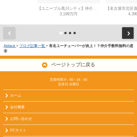
【ユニーブル黒川シティ】仲介手数料無料！城北小学校・北陵中学校
3,199万円
4,3
Aplace
>
ブログ記事一覧
>
有名ユーチューバーが炎上！？仲介手数料無料の是
非
ページトップに戻る
営業時間:9：00～19：00
定休日:水曜日
ホーム
会社概要
お問い合わせ
PCサイト