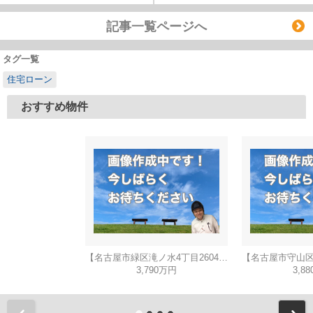
記事一覧ページへ
タグ一覧
住宅ローン
おすすめ物件
【名古屋市緑区滝ノ水4丁目2604新築戸建】仲介手数料無料！小坂小学校・滝ノ水中学校
3,790万円
3,8