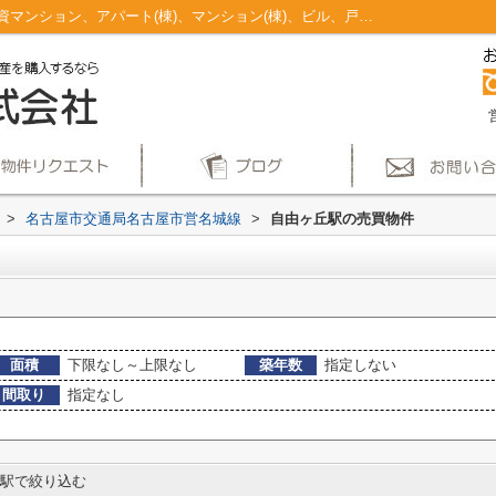
自由ヶ丘駅のマンション、戸建、土地、投資マンション、アパート(棟)、マンション(棟)、ビル、戸建、店舗事務所、その他、土地一覧｜仲介手数料無料！名古屋市で新築戸建てを探すならAplace
>
名古屋市交通局名古屋市営名城線
>
自由ヶ丘駅の売買物件
面積
下限なし～上限なし
築年数
指定しない
間取り
指定なし
駅で絞り込む