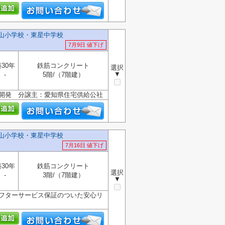
東山小学校・東星中学校
7月9日 値下げ
30年
鉄筋コンクリート
選択
▼
-
5階/（7階建）
土開発 分譲主：愛知県住宅供給公社
東山小学校・東星中学校
7月16日 値下げ
30年
鉄筋コンクリート
選択
-
3階/（7階建）
▼
アフターサービス保証のついた安心リ