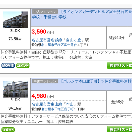
【ライオンズガーデンヒルズ富士見台弐番館
中古マンション
学校・千種台中学校
3,590
3LDK
万円
築
徒歩13分
76.58㎡
名古屋市営名城線
「
自由ヶ丘
」駅
愛知県
名古屋市千種区
富士見台
４丁目1
仲介手数料無料！自由ヶ丘駅徒歩13分！リフォーム：レジデンシャル不動
心リフォーム物件です。施工：熊谷組 分譲主：大京
【パルシオ本山鹿子町】✨仲介手数料無料
中古マンション
4,980
万円
築
3LDK
徒歩8分
名古屋市営東山線
「
本山
」駅
94.16㎡
愛知県
名古屋市千種区
鹿子町
５丁目8
仲介手数料無料！アフターサービス保証のついた安心のリフォーム物件で
新築時分譲主：ユニホー 施工：麦島建設