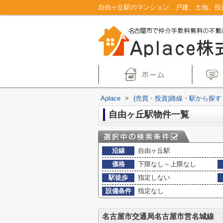
Aplace
>
(売買・投資)路線・駅から探す
自由ヶ丘駅物件一覧
沿線
自由ヶ丘駅
価格
下限なし～上限なし
駅徒歩
指定しない
設備条件
指定なし
名古屋市交通局名古屋市営名城線