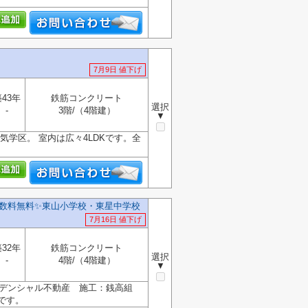
7月9日 値下げ
43年
鉄筋コンクリート
選択
-
3階/（4階建）
▼
学区。 室内は広々4LDKです。全
数料無料✨️東山小学校・東星中学校
7月16日 値下げ
32年
鉄筋コンクリート
選択
-
4階/（4階建）
▼
レジデンシャル不動産 施工：銭高組
です。