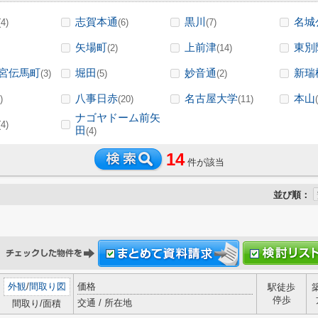
志賀本通
黒川
名城
(4)
(6)
(7)
矢場町
上前津
東別
(2)
(14)
宮伝馬町
堀田
妙音通
新瑞
(3)
(5)
(2)
八事日赤
名古屋大学
本山
)
(20)
(11)
ナゴヤドーム前矢
(4)
田
(4)
14
件が該当
並び順：
外観
/
間取り図
価格
駅徒歩
停歩
交通 / 所在地
間取り/面積