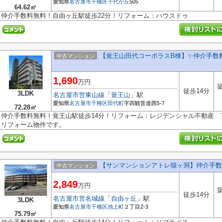
愛知県
名古屋市千種区
千代が丘
505
64.62㎡
仲介手数料無料！自由ヶ丘駅徒歩22分！リフォーム：ハウスドゥ
【覚王山田代コーポラスB棟】✨️仲介手数
中古マンション
1,690
万円
築
徒歩14分
3LDK
名古屋市営東山線
「
覚王山
」駅
愛知県
名古屋市千種区
田代町
字四観音道西5-7
72.28㎡
仲介手数料無料！覚王山駅徒歩14分！リフォーム：レジデンシャル不動産
リフォーム物件です。
【サンマンションアトレ猫ヶ洞】仲介手数
中古マンション
2,849
万円
築
徒歩14分
名古屋市営名城線
「
自由ヶ丘
」駅
3LDK
愛知県
名古屋市千種区
池上町
２丁目2-3
75.79㎡