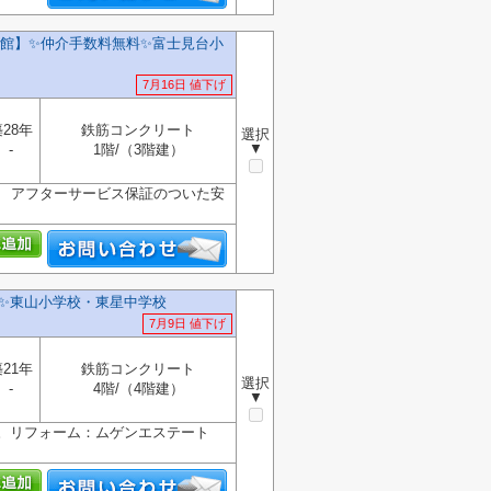
】✨️仲介手数料無料✨️富士見台小
7月16日 値下げ
28年
鉄筋コンクリート
選択
▼
-
1階/（3階建）
産 アフターサービス保証のついた安
✨東山小学校・東星中学校
7月9日 値下げ
21年
鉄筋コンクリート
選択
-
4階/（4階建）
▼
す。リフォーム：ムゲンエステート