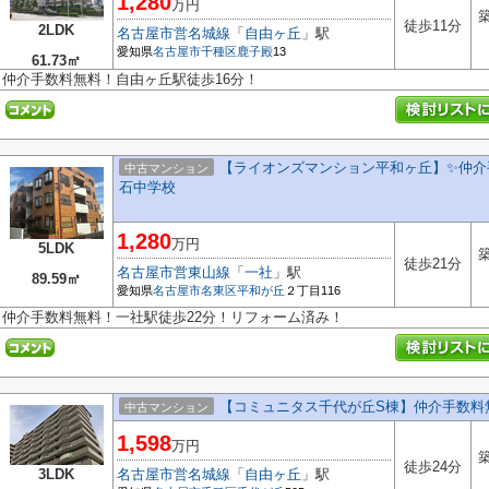
1,280
万円
築
徒歩11分
2LDK
名古屋市営名城線
「
自由ヶ丘
」駅
愛知県
名古屋市千種区
鹿子殿
13
61.73㎡
仲介手数料無料！自由ヶ丘駅徒歩16分！
【ライオンズマンション平和ヶ丘】✨️仲介
中古マンション
石中学校
1,280
万円
5LDK
築
徒歩21分
名古屋市営東山線
「
一社
」駅
89.59㎡
愛知県
名古屋市名東区
平和が丘
２丁目116
仲介手数料無料！一社駅徒歩22分！リフォーム済み！
【コミュニタス千代が丘S棟】仲介手数料
中古マンション
1,598
万円
築
徒歩24分
3LDK
名古屋市営名城線
「
自由ヶ丘
」駅