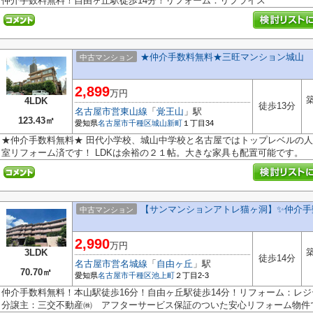
仲介手数料無料！自由ヶ丘駅徒歩14分！リフォーム：リプライス
★仲介手数料無料★三旺マンション城山
中古マンション
2,899
万円
築
4LDK
徒歩13分
名古屋市営東山線
「
覚王山
」駅
123.43㎡
愛知県
名古屋市千種区
城山新町
１丁目34
★仲介手数料無料★ 田代小学校、城山中学校と名古屋ではトップレベルの人気
室リフォーム済です！ LDKは余裕の２１帖。大きな家具も配置可能です。
【サンマンションアトレ猫ヶ洞】✨️仲介手
中古マンション
2,990
万円
築
3LDK
徒歩14分
名古屋市営名城線
「
自由ヶ丘
」駅
70.70㎡
愛知県
名古屋市千種区
池上町
２丁目2-3
仲介手数料無料！本山駅徒歩16分！自由ヶ丘駅徒歩14分！リフォーム：
分譲主：三交不動産㈱ アフターサービス保証のついた安心リフォーム物件