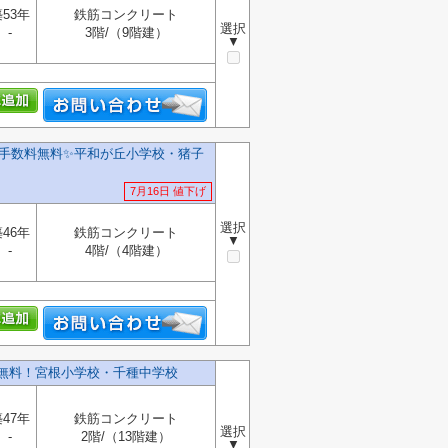
53年
鉄筋コンクリート
選択
-
3階/（9階建）
▼
手数料無料✨️平和が丘小学校・猪子
7月16日 値下げ
選択
46年
鉄筋コンクリート
▼
-
4階/（4階建）
無料！宮根小学校・千種中学校
47年
鉄筋コンクリート
選択
-
2階/（13階建）
▼