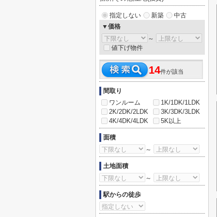
指定しない
新築
中古
▼価格
～
値下げ物件
14
件が該当
間取り
ワンルーム
1K/1DK/1LDK
2K/2DK/2LDK
3K/3DK/3LDK
4K/4DK/4LDK
5K以上
面積
～
土地面積
～
駅からの徒歩