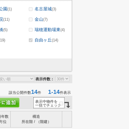
公園
名古屋城
(1)
(3)
院
金山
(11)
(7)
橋
瑞穂運動場東
(5)
(4)
自由ヶ丘
(19)
(14)
表示件数：
14
1-14
該当公開件数
件
件表示
表示中物件を
一括でチェック
築年数
構造
方位
所在階 / （階建）