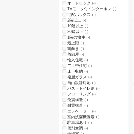
オートロック
(-)
TVモニタ付インターホン
(-)
宅配ボックス
(-)
2階以上
(-)
10階以上
(-)
20階以上
(-)
1階の物件
(-)
最上階
(-)
南向き
(-)
角部屋
(-)
輸入住宅
(-)
二世帯住宅
(-)
床下収納
(-)
複層ガラス
(-)
自由設計対応
(-)
バス・トイレ別
(-)
フローリング
(-)
免震構造
(-)
耐震構造
(-)
エレベーター
(-)
室内洗濯機置場
(-)
駐車場あり
(-)
個別空調
(-)
給湯室