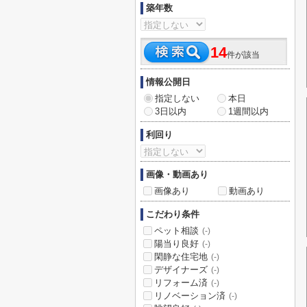
築年数
14
件が該当
情報公開日
指定しない
本日
3日以内
1週間以内
利回り
画像・動画あり
画像あり
動画あり
こだわり条件
ペット相談
(-)
陽当り良好
(-)
閑静な住宅地
(-)
デザイナーズ
(-)
リフォーム済
(-)
リノベーション済
(-)