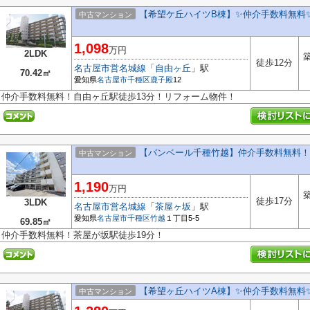
【希望ケ丘ハイツB棟】✨️仲介手数料無料
中古マンション
1,098
万円
2LDK
築
徒歩12分
名古屋市営名城線
「
自由ヶ丘
」駅
70.42㎡
愛知県
名古屋市千種区
鹿子殿
12
仲介手数料無料！自由ヶ丘駅徒歩13分！リフォーム物件！
【バンベール千種竹越】仲介手数料無料！
中古マンション
1,190
万円
築
徒歩17分
3LDK
名古屋市営名城線
「
茶屋ヶ坂
」駅
愛知県
名古屋市千種区
竹越
１丁目5-5
69.85㎡
仲介手数料無料！茶屋が坂駅徒歩19分！
【希望ヶ丘ハイツA棟】✨️仲介手数料無料
中古マンション