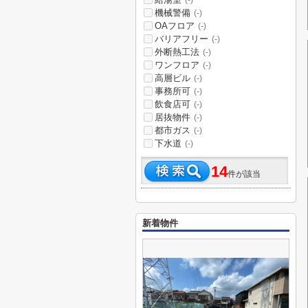
(-)
機械警備
(-)
OAフロア
(-)
バリアフリー
(-)
外断熱工法
(-)
ワンフロア
(-)
高層ビル
(-)
事務所可
(-)
飲食店可
(-)
居抜物件
(-)
都市ガス
(-)
下水道
(-)
14
件が該当
新着物件