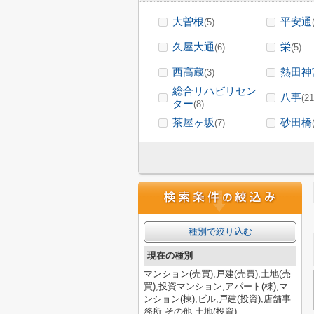
大曽根
平安通
(5)
久屋大通
栄
(6)
(5)
西高蔵
熱田神
(3)
総合リハビリセン
八事
(21
ター
(8)
茶屋ヶ坂
砂田橋
(7)
種別で絞り込む
現在の種別
マンション(売買),戸建(売買),土地(売
買),投資マンション,アパート(棟),マ
ンション(棟),ビル,戸建(投資),店舗事
務所,その他,土地(投資)