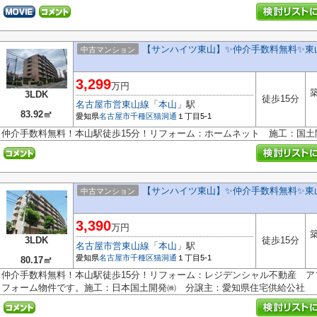
【サンハイツ東山】✨️仲介手数料無料✨️
中古マンション
3,299
万円
築
3LDK
徒歩15分
名古屋市営東山線
「
本山
」駅
83.92㎡
愛知県
名古屋市千種区
猫洞通
１丁目5-1
仲介手数料無料！本山駅徒歩15分！リフォーム：ホームネット 施工：国
【サンハイツ東山】✨️仲介手数料無料✨️
中古マンション
3,390
万円
築
3LDK
徒歩15分
名古屋市営東山線
「
本山
」駅
愛知県
名古屋市千種区
猫洞通
１丁目5-1
80.17㎡
仲介手数料無料！本山駅徒歩15分！リフォーム：レジデンシャル不動産 
フォーム物件です。施工：日本国土開発㈱ 分譲主：愛知県住宅供給公社