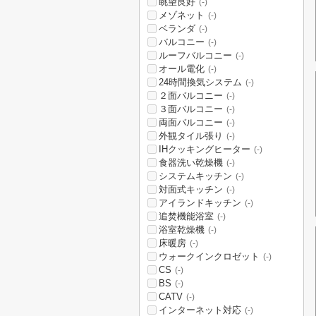
眺望良好
(-)
メゾネット
(-)
ベランダ
(-)
バルコニー
(-)
ルーフバルコニー
(-)
オール電化
(-)
24時間換気システム
(-)
２面バルコニー
(-)
３面バルコニー
(-)
両面バルコニー
(-)
外観タイル張り
(-)
IHクッキングヒーター
(-)
食器洗い乾燥機
(-)
システムキッチン
(-)
対面式キッチン
(-)
アイランドキッチン
(-)
追焚機能浴室
(-)
浴室乾燥機
(-)
床暖房
(-)
ウォークインクロゼット
(-)
CS
(-)
BS
(-)
CATV
(-)
インターネット対応
(-)