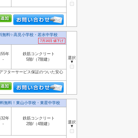
料無料✨️高見小学校・若水中学校
7月16日 値下げ
55年
鉄筋コンクリート
選択
-
5階/（7階建）
▼
 アフターサービス保証のついた安心
料無料！東山小学校・東星中学校
32年
鉄筋コンクリート
選択
-
2階/（4階建）
▼