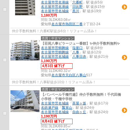
名古屋市営名港線
「
六番町
」駅 徒歩5分
名古屋市営名港線
「
日比野
」駅 徒歩15分
名古屋市営名城線
「
黒川
」駅 徒歩19分
1,180万円
間取:
3LDK/63.08㎡
愛知県
名古屋市熱田区
二番
２丁目2-24
仲介手数料無料！六番町駅徒歩6分！リフォーム済み！
売買｜中古マンション
【荘苑八事ビラージュ一番館】✨️仲介手数料無料✨️
名古屋市営鶴舞線
「
塩釜口
」駅 徒歩8分
名古屋市営鶴舞線
「
八事
」駅 徒歩12分
名古屋市営名城線
「
八事日赤
」駅 徒歩21分
1,190万円
4月3日 値下げ
間取:
1LDK/40.32㎡
愛知県
名古屋市天白区
八事山
517
仲介手数料無料！八事駅徒歩10分！リフォーム済み！
売買｜中古マンション
【バンベール千種竹越】仲介手数料無料！千代田橋
小学校・千種中学校
名古屋市営名城線
「
茶屋ヶ坂
」駅 徒歩17分
名鉄瀬戸線
「
瓢箪山
」駅 徒歩24分
名古屋市営名城線
「
自由ヶ丘
」駅 徒歩24分
1,190万円
8月4日 値下げ
間取:
3LDK/69.85㎡