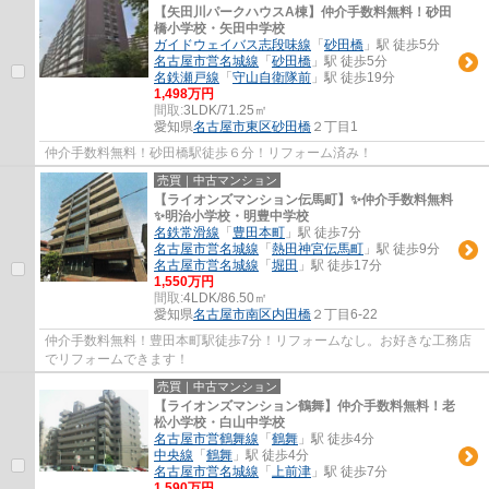
【矢田川パークハウスA棟】仲介手数料無料！砂田
橋小学校・矢田中学校
ガイドウェイバス志段味線
「
砂田橋
」駅 徒歩5分
名古屋市営名城線
「
砂田橋
」駅 徒歩5分
名鉄瀬戸線
「
守山自衛隊前
」駅 徒歩19分
1,498万円
間取:
3LDK/71.25㎡
愛知県
名古屋市東区
砂田橋
２丁目1
仲介手数料無料！砂田橋駅徒歩６分！リフォーム済み！
売買｜中古マンション
【ライオンズマンション伝馬町】✨️仲介手数料無料
✨️明治小学校・明豊中学校
名鉄常滑線
「
豊田本町
」駅 徒歩7分
名古屋市営名城線
「
熱田神宮伝馬町
」駅 徒歩9分
名古屋市営名城線
「
堀田
」駅 徒歩17分
1,550万円
間取:
4LDK/86.50㎡
愛知県
名古屋市南区
内田橋
２丁目6-22
仲介手数料無料！豊田本町駅徒歩7分！リフォームなし。お好きな工務店
でリフォームできます！
売買｜中古マンション
【ライオンズマンション鶴舞】仲介手数料無料！老
松小学校・白山中学校
名古屋市営鶴舞線
「
鶴舞
」駅 徒歩4分
中央線
「
鶴舞
」駅 徒歩4分
名古屋市営名城線
「
上前津
」駅 徒歩7分
1,590万円