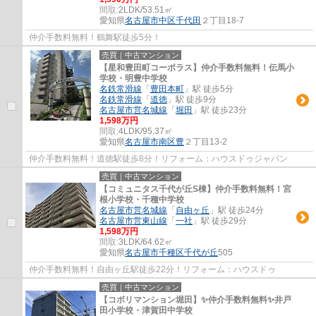
間取:
2LDK/53.51㎡
愛知県
名古屋市中区
千代田
２丁目18-7
仲介手数料無料！鶴舞駅徒歩5分！
売買｜中古マンション
【星和豊田町コーポラス】仲介手数料無料！伝馬小
学校・明豊中学校
名鉄常滑線
「
豊田本町
」駅 徒歩5分
名鉄常滑線
「
道徳
」駅 徒歩9分
名古屋市営名城線
「
堀田
」駅 徒歩23分
1,598万円
間取:
4LDK/95.37㎡
愛知県
名古屋市南区
豊
２丁目13-2
仲介手数料無料！道徳駅徒歩8分！リフォーム：ハウスドゥジャパン
売買｜中古マンション
【コミュニタス千代が丘S棟】仲介手数料無料！宮
根小学校・千種中学校
名古屋市営名城線
「
自由ヶ丘
」駅 徒歩24分
名古屋市営東山線
「
一社
」駅 徒歩29分
1,598万円
間取:
3LDK/64.62㎡
愛知県
名古屋市千種区
千代が丘
505
仲介手数料無料！自由ヶ丘駅徒歩22分！リフォーム：ハウスドゥ
売買｜中古マンション
【コボリマンション堀田】✨️仲介手数料無料✨️井戸
田小学校・津賀田中学校