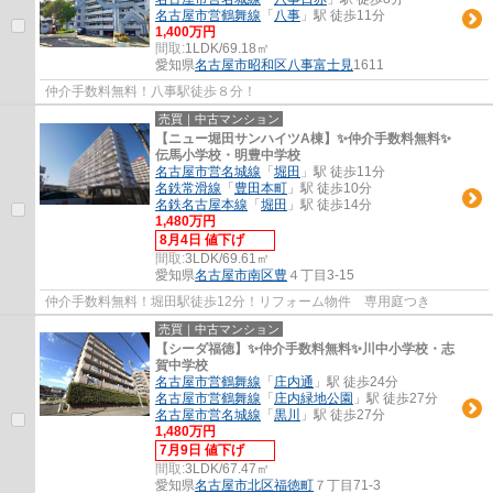
名古屋市営鶴舞線
「
八事
」駅 徒歩11分
1,400万円
間取:
1LDK/69.18㎡
愛知県
名古屋市昭和区
八事富士見
1611
仲介手数料無料！八事駅徒歩８分！
売買｜中古マンション
【ニュー堀田サンハイツA棟】✨️仲介手数料無料✨️
伝馬小学校・明豊中学校
名古屋市営名城線
「
堀田
」駅 徒歩11分
名鉄常滑線
「
豊田本町
」駅 徒歩10分
名鉄名古屋本線
「
堀田
」駅 徒歩14分
1,480万円
8月4日 値下げ
間取:
3LDK/69.61㎡
愛知県
名古屋市南区
豊
４丁目3-15
仲介手数料無料！堀田駅徒歩12分！リフォーム物件 専用庭つき
売買｜中古マンション
【シーダ福徳】✨️仲介手数料無料✨️川中小学校・志
賀中学校
名古屋市営鶴舞線
「
庄内通
」駅 徒歩24分
名古屋市営鶴舞線
「
庄内緑地公園
」駅 徒歩27分
名古屋市営名城線
「
黒川
」駅 徒歩27分
1,480万円
7月9日 値下げ
間取:
3LDK/67.47㎡
愛知県
名古屋市北区
福徳町
７丁目71-3