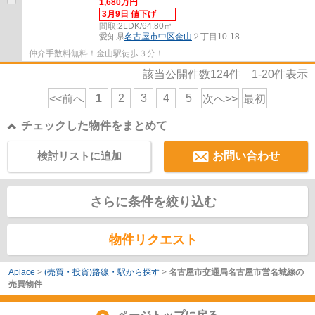
1,680万円
3月9日 値下げ
間取:
2LDK/64.80㎡
愛知県
名古屋市中区
金山
２丁目10-18
仲介手数料無料！金山駅徒歩３分！
該当公開件数
124
件
1-20
件表示
1
2
3
4
5
<<前へ
次へ>>
最初
チェックした物件をまとめて
検討リストに追加
お問い合わせ
さらに条件を絞り込む
物件リクエスト
Aplace
>
(売買・投資)路線・駅から探す
>
名古屋市交通局名古屋市営名城線の
売買物件