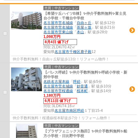
売買｜中古マンション
【希望ケ丘ハイツB棟】✨️仲介手数料無料✨️富士見
台小学校・千種台中学校
名古屋市営名城線
「
自由ヶ丘
」駅 徒歩12分
名古屋市営名城線
「
茶屋ヶ坂
」駅 徒歩21分
名古屋市営東山線
「
本山
」駅 徒歩28分
1,098万円
8月4日 値下げ
間取:
2LDK/70.42㎡
愛知県
名古屋市千種区
鹿子殿
12
仲介手数料無料！自由ヶ丘駅徒歩13分！リフォーム物件！
売買｜中古マンション
【パレス呼続】✨️仲介手数料無料✨️呼続小学校・新
郊中学校
名鉄名古屋本線
「
呼続
」駅 徒歩5分
名古屋市営名城線
「
妙音通
」駅 徒歩10分
名古屋市営桜通線
「
桜本町
」駅 徒歩14分
1,180万円
6月11日 値下げ
間取:
3LDK/74.16㎡
愛知県
名古屋市南区
呼続
１丁目15-4
仲介手数料無料！桜通線桜本駅徒歩7分！リフォーム物件！
売買｜中古マンション
【プラザフェニックス熱田】✨️仲介手数料無料✨️船
方小学校・日比野中学校