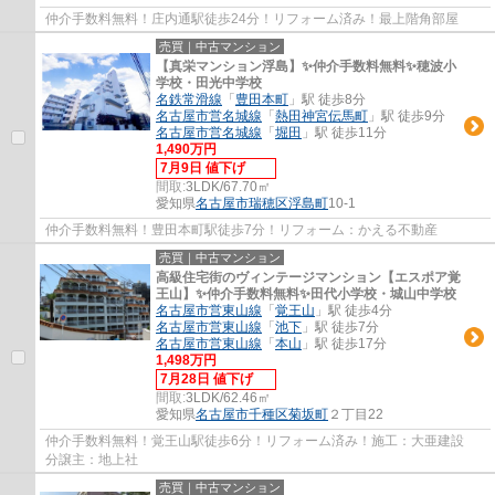
仲介手数料無料！庄内通駅徒歩24分！リフォーム済み！最上階角部屋
売買｜中古マンション
【真栄マンション浮島】✨️仲介手数料無料✨️穂波小
学校・田光中学校
名鉄常滑線
「
豊田本町
」駅 徒歩8分
名古屋市営名城線
「
熱田神宮伝馬町
」駅 徒歩9分
名古屋市営名城線
「
堀田
」駅 徒歩11分
1,490万円
7月9日 値下げ
間取:
3LDK/67.70㎡
愛知県
名古屋市瑞穂区
浮島町
10-1
仲介手数料無料！豊田本町駅徒歩7分！リフォーム：かえる不動産
売買｜中古マンション
高級住宅街のヴィンテージマンション【エスポア覚
王山】✨️仲介手数料無料✨️田代小学校・城山中学校
名古屋市営東山線
「
覚王山
」駅 徒歩4分
名古屋市営東山線
「
池下
」駅 徒歩7分
名古屋市営東山線
「
本山
」駅 徒歩17分
1,498万円
7月28日 値下げ
間取:
3LDK/62.46㎡
愛知県
名古屋市千種区
菊坂町
２丁目22
仲介手数料無料！覚王山駅徒歩6分！リフォーム済み！施工：大亜建設
分譲主：地上社
売買｜中古マンション