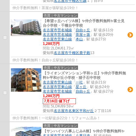
愛知県
名古屋市千種区
竹越
１丁目5-5
仲介手数料無料！茶屋が坂駅徒歩19分！
売買｜中古マンション
【希望ヶ丘ハイツA棟】✨️仲介手数料無料✨️富士見
台小学校・千種台中学校
名古屋市営名城線
「
自由ヶ丘
」駅 徒歩11分
名古屋市営名城線
「
茶屋ヶ坂
」駅 徒歩20分
名古屋市営東山線
「
本山
」駅 徒歩27分
1,280万円
間取:
2LDK/61.73㎡
愛知県
名古屋市千種区
鹿子殿
13
仲介手数料無料！自由ヶ丘駅徒歩16分！
売買｜中古マンション
【ライオンズマンション平和ヶ丘】✨️仲介手数料無
料✨️平和が丘小学校・猪子石中学校
名古屋市営東山線
「
一社
」駅 徒歩21分
名古屋市営東山線
「
星ヶ丘
」駅 徒歩24分
名古屋市営名城線
「
自由ヶ丘
」駅 徒歩27分
1,280万円
7月16日 値下げ
間取:
5LDK/89.59㎡
愛知県
名古屋市名東区
平和が丘
２丁目116
仲介手数料無料！一社駅徒歩22分！リフォーム済み！
売買｜中古マンション
【サンハイツ八事ふじみA棟】✨️仲介手数料無料✨️
名古屋市営名城線
「
八事日赤
」駅 徒歩8分