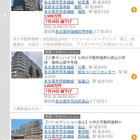
名古屋市営名城線
「
妙音通
」駅 徒歩8分
名鉄名古屋本線
「
堀田
」駅 徒歩8分
名古屋市営名城線
「
堀田
」駅 徒歩11分
1,599万円
7月16日 値下げ
間取:
2LDK/73.70㎡
愛知県
名古屋市瑞穂区
惣作町
２丁目16-1
仲介手数料無料！堀田駅徒歩9分！リフォーム：イーグランド 施工：鉄
建建設 分譲主：小堀住研株式会社 アフターサービス保証のついた安心
リフォーム物件です。
売買｜中古マンション
【八事サンハイツ】✨️仲介手数料無料✨️表山小学
校・御幸山亜中学校
名古屋市営名城線
「
八事
」駅 徒歩8分
名古屋市営名城線
「
総合リハビリセンター
」駅 徒
歩18分
名古屋市営鶴舞線
「
塩釜口
」駅 徒歩18分
1,650万円
7月16日 値下げ
間取:
3LDK/93.60㎡
愛知県
名古屋市天白区
表山
２丁目311
八事駅徒歩８分！
売買｜中古マンション
【パールマンション金山】✨️仲介手数料無料✨️
名古屋市営名城線
「
金山
」駅 徒歩3分
名古屋市営名城線
「
東別院
」駅 徒歩8分
名古屋市営名城線
「
西高蔵
」駅 徒歩18分