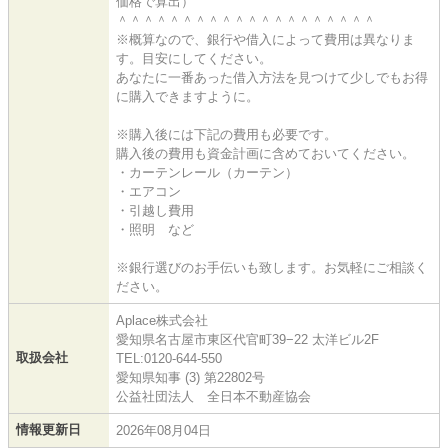
価格で算出）
＾＾＾＾＾＾＾＾＾＾＾＾＾＾＾＾＾＾＾＾
※概算なので、銀行や借入によって費用は異なりま
す。目安にしてください。
あなたに一番あった借入方法を見つけて少しでもお得
に購入できますように。
※購入後には下記の費用も必要です。
購入後の費用も資金計画に含めておいてください。
・カーテンレール（カーテン）
・エアコン
・引越し費用
・照明 など
※銀行選びのお手伝いも致します。お気軽にご相談く
ださい。
Aplace株式会社
愛知県名古屋市東区代官町39−22 太洋ビル2F
取扱会社
TEL:0120-644-550
愛知県知事 (3) 第22802号
公益社団法人 全日本不動産協会
情報更新日
2026年08月04日