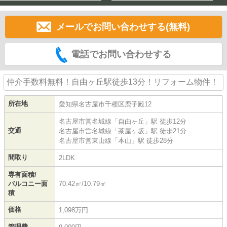
メールでお問い合わせする(無料)
電話でお問い合わせする
仲介手数料無料！自由ヶ丘駅徒歩13分！リフォーム物件！
所在地
愛知県
名古屋市千種区
鹿子殿
12
名古屋市営名城線
「
自由ヶ丘
」駅 徒歩12分
交通
名古屋市営名城線
「
茶屋ヶ坂
」駅 徒歩21分
名古屋市営東山線
「
本山
」駅 徒歩28分
間取り
2LDK
専有面積/
バルコニー面
70.42㎡/10.79㎡
積
価格
1,098万円
管理費