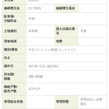
9,000円
修繕積立金
修繕積立基金
13,700円
-
駐車場/
空有/-
月額料金
国土法届出要
土地権利
所有権
不要
否
用途地域
地勢
-
-
種別/構造
中古マンション/鉄筋コンクリート
向き
-
築年月
1972年 11月 (築53年)
所在階/
2階/ 8階建
階建
棟総戸数/
42戸/1戸
販売戸数
管理会社に全部
管理組合有無
-
管理形態
委託