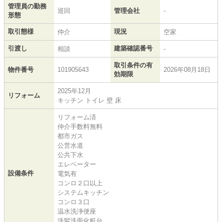
管理員の勤務
巡回
管理会社
-
形態
取引態様
現況
仲介
空家
引渡し
建築確認番号
相談
-
取引条件の有
物件番号
101905643
2026年08月18日
効期限
2025年12月
リフォーム
キッチン トイレ 壁 床
リフォーム済
仲介手数料無料
都市ガス
公営水道
公共下水
エレベーター
設備条件
電気有
コンロ２口以上
システムキッチン
コンロ３口
温水洗浄便座
洗髪洗面化粧台