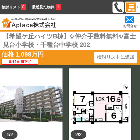
0
1
検討リスト
最近見た物件
お問合せ
【希望ケ丘ハイツB棟】✨️仲介手数料無料✨️富士
見台小学校・千種台中学校 202
価格
1,098
万円
検討リストに追加
8月4日 値下げ
1/2
2/2