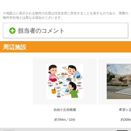
※地図上に表示される物件の位置は付近住所に所在することを表すものであり、実際の
物件所在地とは異なる場合がございます。
担当者のコメント
周辺施設
自由ケ丘幼稚園
希望ヶ
約784m／10分
約308