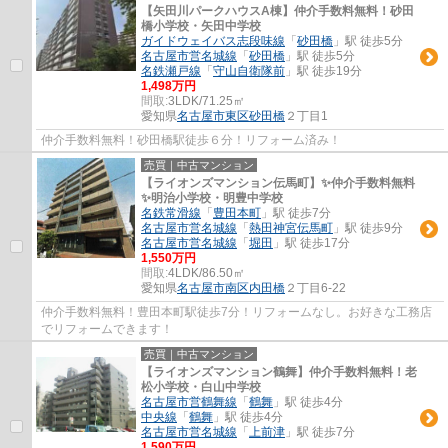
【矢田川パークハウスA棟】仲介手数料無料！砂田
橋小学校・矢田中学校
ガイドウェイバス志段味線
「
砂田橋
」駅 徒歩5分
名古屋市営名城線
「
砂田橋
」駅 徒歩5分
名鉄瀬戸線
「
守山自衛隊前
」駅 徒歩19分
1,498万円
間取:
3LDK/71.25㎡
愛知県
名古屋市東区
砂田橋
２丁目1
仲介手数料無料！砂田橋駅徒歩６分！リフォーム済み！
売買｜中古マンション
【ライオンズマンション伝馬町】✨️仲介手数料無料
✨️明治小学校・明豊中学校
名鉄常滑線
「
豊田本町
」駅 徒歩7分
名古屋市営名城線
「
熱田神宮伝馬町
」駅 徒歩9分
名古屋市営名城線
「
堀田
」駅 徒歩17分
1,550万円
間取:
4LDK/86.50㎡
愛知県
名古屋市南区
内田橋
２丁目6-22
仲介手数料無料！豊田本町駅徒歩7分！リフォームなし。お好きな工務店
でリフォームできます！
売買｜中古マンション
【ライオンズマンション鶴舞】仲介手数料無料！老
松小学校・白山中学校
名古屋市営鶴舞線
「
鶴舞
」駅 徒歩4分
中央線
「
鶴舞
」駅 徒歩4分
名古屋市営名城線
「
上前津
」駅 徒歩7分
1,590万円