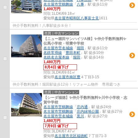
名古屋市営鶴舞線
「
八事
」駅 徒歩11分
1,400万円
間取:
1LDK/69.18㎡
愛知県
名古屋市昭和区
八事富士見
1611
仲介手数料無料！八事駅徒歩８分！
売買｜中古マンション
【ニュー堀田サンハイツA棟】✨️仲介手数料無料✨️
伝馬小学校・明豊中学校
名古屋市営名城線
「
堀田
」駅 徒歩11分
名鉄常滑線
「
豊田本町
」駅 徒歩10分
名鉄名古屋本線
「
堀田
」駅 徒歩14分
1,480万円
8月4日 値下げ
間取:
3LDK/69.61㎡
愛知県
名古屋市南区
豊
４丁目3-15
仲介手数料無料！堀田駅徒歩12分！リフォーム物件 専用庭つき
売買｜中古マンション
【シーダ福徳】✨️仲介手数料無料✨️川中小学校・志
賀中学校
名古屋市営鶴舞線
「
庄内通
」駅 徒歩24分
名古屋市営鶴舞線
「
庄内緑地公園
」駅 徒歩27分
名古屋市営名城線
「
黒川
」駅 徒歩27分
1,480万円
7月9日 値下げ
間取:
3LDK/67.47㎡
愛知県
名古屋市北区
福徳町
７丁目71-3