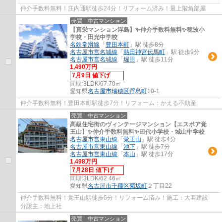
仲介手数料無料！庄内通駅徒歩24分！リフォーム済み！最上階角部屋
売買｜中古マンション
【真栄マンション浮島】✨️仲介手数料無料✨️穂波小
学校・田光中学校
名鉄常滑線
「
豊田本町
」駅 徒歩8分
名古屋市営名城線
「
熱田神宮伝馬町
」駅 徒歩9分
名古屋市営名城線
「
堀田
」駅 徒歩11分
1,490万円
7月9日 値下げ
間取:
3LDK/67.70㎡
愛知県
名古屋市瑞穂区
浮島町
10-1
仲介手数料無料！豊田本町駅徒歩7分！リフォーム：かえる不動産
売買｜中古マンション
高級住宅街のヴィンテージマンション【エスポア覚
王山】✨️仲介手数料無料✨️田代小学校・城山中学校
名古屋市営東山線
「
覚王山
」駅 徒歩4分
名古屋市営東山線
「
池下
」駅 徒歩7分
名古屋市営東山線
「
本山
」駅 徒歩17分
1,498万円
7月28日 値下げ
間取:
3LDK/62.46㎡
愛知県
名古屋市千種区
菊坂町
２丁目22
仲介手数料無料！覚王山駅徒歩6分！リフォーム済み！施工：大亜建設
分譲主：地上社
売買｜中古マンション