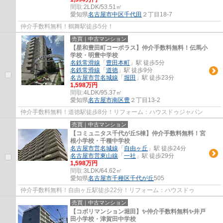
間取:
2LDK/53.51㎡
愛知県
名古屋市中区
千代田
２丁目18-7
仲介手数料無料！鶴舞駅徒歩5分！
売買｜中古マンション
【星和豊田町コーポラス】仲介手数料無料！伝馬小
学校・明豊中学校
名鉄常滑線
「
豊田本町
」駅 徒歩5分
名鉄常滑線
「
道徳
」駅 徒歩9分
名古屋市営名城線
「
堀田
」駅 徒歩23分
1,598万円
間取:
4LDK/95.37㎡
愛知県
名古屋市南区
豊
２丁目13-2
仲介手数料無料！道徳駅徒歩8分！リフォーム：ハウスドゥジャパン
売買｜中古マンション
【コミュニタス千代が丘S棟】仲介手数料無料！宮
根小学校・千種中学校
名古屋市営名城線
「
自由ヶ丘
」駅 徒歩24分
名古屋市営東山線
「
一社
」駅 徒歩29分
1,598万円
間取:
3LDK/64.62㎡
愛知県
名古屋市千種区
千代が丘
505
仲介手数料無料！自由ヶ丘駅徒歩22分！リフォーム：ハウスドゥ
売買｜中古マンション
【コボリマンション堀田】✨️仲介手数料無料✨️井戸
田小学校・津賀田中学校