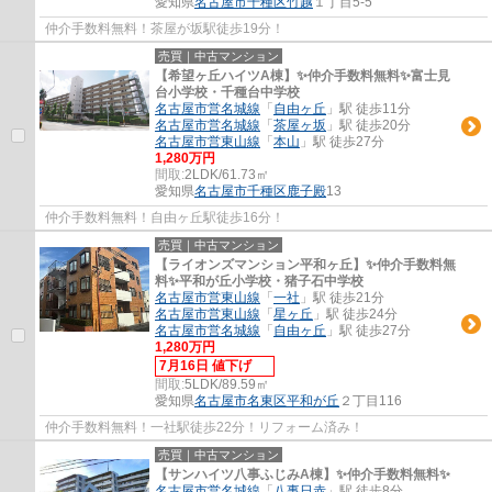
愛知県
名古屋市千種区
竹越
１丁目5-5
仲介手数料無料！茶屋が坂駅徒歩19分！
売買｜中古マンション
【希望ヶ丘ハイツA棟】✨️仲介手数料無料✨️富士見
台小学校・千種台中学校
名古屋市営名城線
「
自由ヶ丘
」駅 徒歩11分
名古屋市営名城線
「
茶屋ヶ坂
」駅 徒歩20分
名古屋市営東山線
「
本山
」駅 徒歩27分
1,280万円
間取:
2LDK/61.73㎡
愛知県
名古屋市千種区
鹿子殿
13
仲介手数料無料！自由ヶ丘駅徒歩16分！
売買｜中古マンション
【ライオンズマンション平和ヶ丘】✨️仲介手数料無
料✨️平和が丘小学校・猪子石中学校
名古屋市営東山線
「
一社
」駅 徒歩21分
名古屋市営東山線
「
星ヶ丘
」駅 徒歩24分
名古屋市営名城線
「
自由ヶ丘
」駅 徒歩27分
1,280万円
7月16日 値下げ
間取:
5LDK/89.59㎡
愛知県
名古屋市名東区
平和が丘
２丁目116
仲介手数料無料！一社駅徒歩22分！リフォーム済み！
売買｜中古マンション
【サンハイツ八事ふじみA棟】✨️仲介手数料無料✨️
名古屋市営名城線
「
八事日赤
」駅 徒歩8分