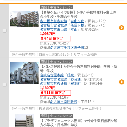
売買｜中古マンション
【希望ケ丘ハイツB棟】✨️仲介手数料無料✨️富士見
台小学校・千種台中学校
名古屋市営名城線
「
自由ヶ丘
」駅 徒歩12分
名古屋市営名城線
「
茶屋ヶ坂
」駅 徒歩21分
名古屋市営東山線
「
本山
」駅 徒歩28分
1,098万円
8月4日 値下げ
間取:
2LDK/70.42㎡
愛知県
名古屋市千種区
鹿子殿
12
仲介手数料無料！自由ヶ丘駅徒歩13分！リフォーム物件！
売買｜中古マンション
【パレス呼続】✨️仲介手数料無料✨️呼続小学校・新
郊中学校
名鉄名古屋本線
「
呼続
」駅 徒歩5分
名古屋市営名城線
「
妙音通
」駅 徒歩10分
名古屋市営桜通線
「
桜本町
」駅 徒歩14分
1,180万円
6月11日 値下げ
間取:
3LDK/74.16㎡
愛知県
名古屋市南区
呼続
１丁目15-4
仲介手数料無料！桜通線桜本駅徒歩7分！リフォーム物件！
売買｜中古マンション
【プラザフェニックス熱田】✨️仲介手数料無料✨️船
方小学校・日比野中学校