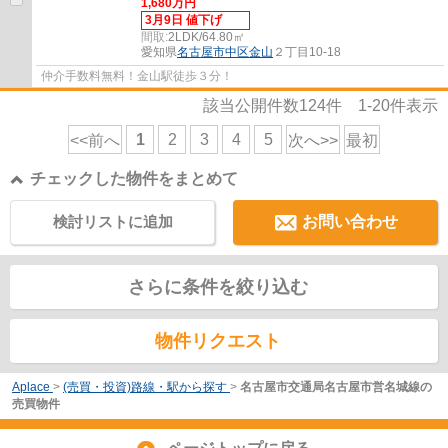
1,680万円
3月9日 値下げ
間取:
2LDK/64.80㎡
愛知県
名古屋市中区
金山
２丁目10-18
仲介手数料無料！金山駅徒歩３分！
該当公開件数
124
件
1-20
件表示
1
2
3
4
5
<<前へ
次へ>>
最初
チェックした物件をまとめて
検討リストに追加
お問い合わせ
さらに条件を絞り込む
物件リクエスト
Aplace
>
(売買・投資)路線・駅から探す
>
名古屋市交通局名古屋市営名城線の
売買物件