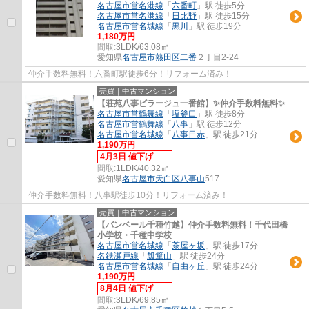
名古屋市営名港線
「
六番町
」駅 徒歩5分
名古屋市営名港線
「
日比野
」駅 徒歩15分
名古屋市営名城線
「
黒川
」駅 徒歩19分
1,180万円
間取:
3LDK/63.08㎡
愛知県
名古屋市熱田区
二番
２丁目2-24
仲介手数料無料！六番町駅徒歩6分！リフォーム済み！
売買｜中古マンション
【荘苑八事ビラージュ一番館】✨️仲介手数料無料✨️
名古屋市営鶴舞線
「
塩釜口
」駅 徒歩8分
名古屋市営鶴舞線
「
八事
」駅 徒歩12分
名古屋市営名城線
「
八事日赤
」駅 徒歩21分
1,190万円
4月3日 値下げ
間取:
1LDK/40.32㎡
愛知県
名古屋市天白区
八事山
517
仲介手数料無料！八事駅徒歩10分！リフォーム済み！
売買｜中古マンション
【バンベール千種竹越】仲介手数料無料！千代田橋
小学校・千種中学校
名古屋市営名城線
「
茶屋ヶ坂
」駅 徒歩17分
名鉄瀬戸線
「
瓢箪山
」駅 徒歩24分
名古屋市営名城線
「
自由ヶ丘
」駅 徒歩24分
1,190万円
8月4日 値下げ
間取:
3LDK/69.85㎡