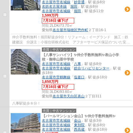
名古屋市営名城線
「
妙音通
」駅 徒歩8分
名鉄名古屋本線
「
堀田
」駅 徒歩8分
名古屋市営名城線
「
堀田
」駅 徒歩11分
1,599万円
7月16日 値下げ
間取:
2LDK/73.70㎡
愛知県
名古屋市瑞穂区
惣作町
２丁目16-1
仲介手数料無料！堀田駅徒歩9分！リフォーム：イーグランド 施工：鉄
建建設 分譲主：小堀住研株式会社 アフターサービス保証のついた安心
リフォーム物件です。
売買｜中古マンション
【八事サンハイツ】✨️仲介手数料無料✨️表山小学
校・御幸山亜中学校
名古屋市営名城線
「
八事
」駅 徒歩8分
名古屋市営名城線
「
総合リハビリセンター
」駅 徒
歩18分
名古屋市営鶴舞線
「
塩釜口
」駅 徒歩18分
1,650万円
7月16日 値下げ
間取:
3LDK/93.60㎡
愛知県
名古屋市天白区
表山
２丁目311
八事駅徒歩８分！
売買｜中古マンション
【パールマンション金山】✨️仲介手数料無料✨️
名古屋市営名城線
「
金山
」駅 徒歩3分
名古屋市営名城線
「
東別院
」駅 徒歩8分
名古屋市営名城線
「
西高蔵
」駅 徒歩18分