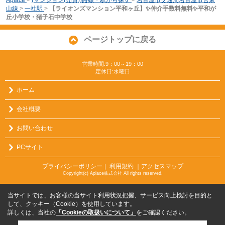
山線
>
一社駅
>
【ライオンズマンション平和ヶ丘】✨️仲介手数料無料✨️平和が
丘小学校・猪子石中学校
ページトップに戻る
営業時間:9：00～19：00
定休日:水曜日
ホーム
会社概要
お問い合わせ
PCサイト
プライバシーポリシー
利用規約
｜アクセスマップ
｜
Copyright(c) Aplace株式会社 All rights reserved.
当サイトでは、お客様の当サイト利用状況把握、サービス向上検討を目的と
して、クッキー（Cookie）を使用しています。
詳しくは、当社の
「Cookieの取扱いについて」
をご確認ください。