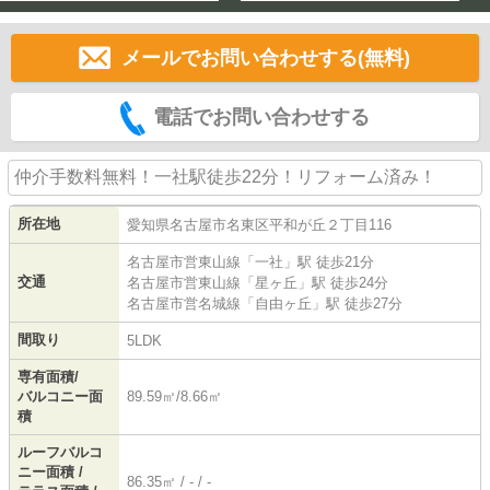
メールでお問い合わせする(無料)
電話でお問い合わせする
仲介手数料無料！一社駅徒歩22分！リフォーム済み！
所在地
愛知県
名古屋市名東区
平和が丘
２丁目116
名古屋市営東山線
「
一社
」駅 徒歩21分
交通
名古屋市営東山線
「
星ヶ丘
」駅 徒歩24分
名古屋市営名城線
「
自由ヶ丘
」駅 徒歩27分
間取り
5LDK
専有面積/
バルコニー面
89.59㎡/8.66㎡
積
ルーフバルコ
ニー面積 /
86.35㎡ / - / -