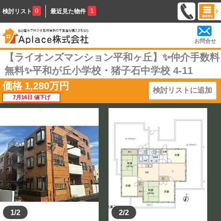
0
1
検討リスト
最近見た物件
お問合せ
【ライオンズマンション平和ヶ丘】✨️仲介手数料
無料✨️平和が丘小学校・猪子石中学校 4-11
価格
1,280
万円
検討リストに追加
7月16日 値下げ
1/2
2/2