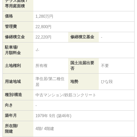
テラス面積 /
専用庭面積
価格
1,280万円
管理費
22,800円
修繕積立金
修繕積立基金
22,220円
-
駐車場/
-/-
月額料金
国土法届出要
土地権利
所有権
不要
否
準住居/第二種住
用途地域
地勢
ひな段
居
種別/構造
中古マンション/鉄筋コンクリート
向き
-
築年月
1979年 9月 (築46年)
所在階/
4階/ 4階建
階建