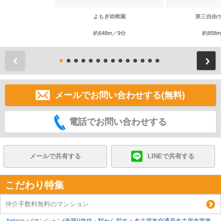
よもぎ幼稚園
第三自由
約648m／9分
約858
前
メールでお問い合わせする(無料)
電話でお問い合わせする
メールで共有する
LINEで共有する
こだわり特集
仲介手数料無料のマンション
Aplace
>
(マンション(売買))路線・駅から探す
>
名古屋市交通局名古屋市営東