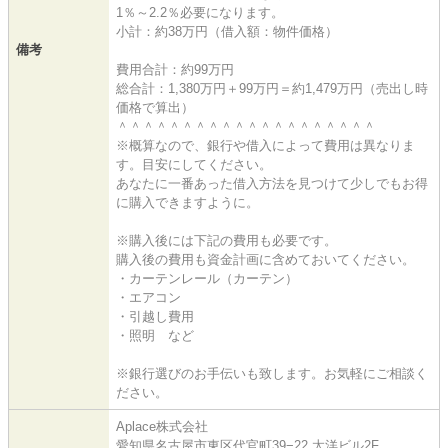
1％～2.2％必要になります。
小計：約38万円（借入額：物件価格）
備考
費用合計：約99万円
総合計：1,380万円＋99万円＝約1,479万円（売出し時
価格で算出）
＾＾＾＾＾＾＾＾＾＾＾＾＾＾＾＾＾＾＾＾
※概算なので、銀行や借入によって費用は異なりま
す。目安にしてください。
あなたに一番あった借入方法を見つけて少しでもお得
に購入できますように。
※購入後には下記の費用も必要です。
購入後の費用も資金計画に含めておいてください。
・カーテンレール（カーテン）
・エアコン
・引越し費用
・照明 など
※銀行選びのお手伝いも致します。お気軽にご相談く
ださい。
Aplace株式会社
愛知県名古屋市東区代官町39−22 太洋ビル2F