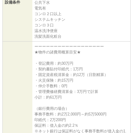
設備条件
公共下水
電気有
コンロ２口以上
システムキッチン
コンロ３口
温水洗浄便座
洗髪洗面化粧台
ーーーーーーーーーーーーーーーーーー
★物件の諸費用概算目安★
・登記費用：約30万円
・契約書貼付印紙代：1万円
・固定資産税清算金：約12万（日割精算）
・火災保険：約15万円
・仲介手数料：0円
・管理費修繕費清算金：3万円で計算
小計：約61万円
（銀行費用の場合）
事務手数料：約2万2,000円～約5万5000円
印紙代：2万200円
保証料：借入金の約2.2％
※ネット銀行は保証料がなく事務手数料が借入金の1.