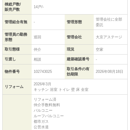
棟総戸数/
14戸/-
販売戸数
管理会社に全部
管理組合有無
-
管理形態
委託
管理員の勤務
巡回
管理会社
大京アステージ
形態
取引態様
現況
仲介
空家
引渡し
建築確認番号
相談
-
取引条件の有
物件番号
102743025
2026年08月18日
効期限
2026年3月
リフォーム
キッチン 浴室 トイレ 壁 床 全室
リフォーム済
仲介手数料無料
バルコニー
ルーフバルコニー
都市ガス
公営水道