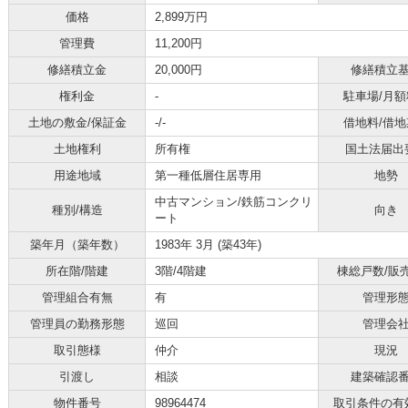
価格
2,899万円
管理費
11,200円
修繕積立金
20,000円
修繕積立
権利金
-
駐車場/月額
土地の敷金/保証金
-/-
借地料/借地
土地権利
所有権
国土法届出
用途地域
第一種低層住居専用
地勢
中古マンション/鉄筋コンクリ
種別/構造
向き
ート
築年月（築年数）
1983年 3月 (築43年)
所在階/階建
3階/4階建
棟総戸数/販
管理組合有無
有
管理形
管理員の勤務形態
巡回
管理会
取引態様
仲介
現況
引渡し
相談
建築確認
物件番号
98964474
取引条件の有