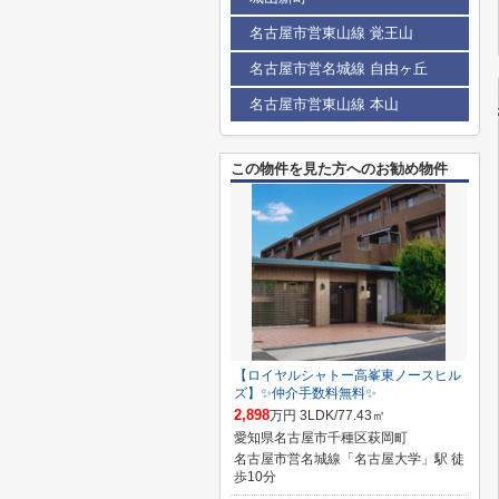
名古屋市営東山線 覚王山
名古屋市営名城線 自由ヶ丘
名古屋市営東山線 本山
この物件を見た方へのお勧め物件
【ロイヤルシャトー高峯東ノースヒル
ズ】✨仲介手数料無料✨
2,898
万円 3LDK/77.43㎡
愛知県名古屋市千種区萩岡町
名古屋市営名城線「名古屋大学」駅 徒
歩10分