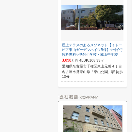
屋上テラスのあるメゾネット【イトー
ピア東山ガーデンハイツB棟】✨️仲介手
数料無料✨️見付小学校・城山中学校
3,098
万円 4LDK/108.33㎡
愛知県名古屋市千種区東山元町４丁目
名古屋市営東山線「東山公園」駅 徒歩
13分