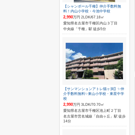
【シャンボール千種】仲介手数料無
料！内山小学校・今池中学校
2,990
万円 2LDK/67.18㎡
愛知県名古屋市千種区内山３丁目
中央線「千種」駅 徒歩5分
【サンマンションアトレ猫ヶ洞】✨️仲
介手数料無料✨️東山小学校・東星中学
校
2,990
万円 3LDK/70.70㎡
愛知県名古屋市千種区池上町２丁目
名古屋市営名城線「自由ヶ丘」駅 徒歩
14分