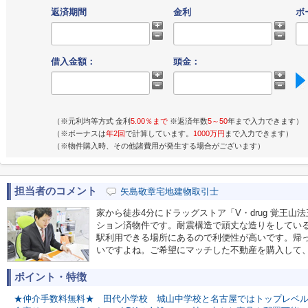
返済期間
金利
ボ
借入金額：
頭金：
（※元利均等方式 金利
5.00％まで
※返済年数
5～50
年まで入力できます）
（※ボーナスは
年2回
で計算しています。
1000万円
まで入力できます）
（※物件購入時、その他諸費用が発生する場合がございます）
担当者のコメント
矢島敬章宅地建物取引士
家から徒歩4分にドラッグストア「V・drug 覚王
ション済物件です。耐震構造で頑丈な造りをしてい
駅利用できる場所にあるので利便性が高いです。帰
いですよね。ご希望にマッチした不動産を購入して
ポイント・特徴
★仲介手数料無料★
田代小学校
城山中学校と名古屋ではトップレベ