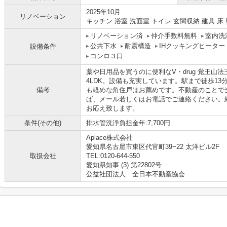
2025年10月
リノベーション
キッチン 浴室 洗面室 トイレ 玄関収納 建具 床
リノベーション済
仲介手数料無料
室内洗
公共下水
耐震構造
IHクッキングヒーター
設備条件
コンロ３口
薬や日用品を買うのに便利なV・drug 覚王山
4LDK。設備も充実しています。駅まで徒歩1
備考
も軽めな角住戸はお薦めです。不動産のことで
ば、メール若しくはお電話でご連絡ください。
お応え致します。
条件(その他)
排水管洗浄負担金年:7,700円
Aplace株式会社
愛知県名古屋市東区代官町39−22 太洋ビル2F
取扱会社
TEL:0120-644-550
愛知県知事 (3) 第22802号
公益社団法人 全日本不動産協会