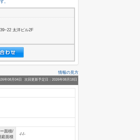
です。
−22 太洋ビル2F
情報の見方
26年08月04日
次回更新予定日：2026年08月18日
ー面積/
-/-/-
用庭面積