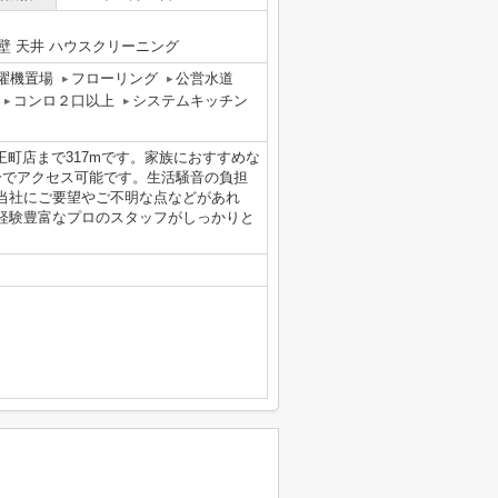
 壁 天井 ハウスクリーニング
濯機置場
フローリング
公営水道
コンロ２口以上
システムキッチン
法王町店まで317mです。家族におすすめな
3分でアクセス可能です。生活騒音の負担
当社にご要望やご不明な点などがあれ
経験豊富なプロのスタッフがしっかりと