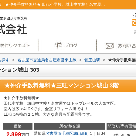
★仲介手数料無料★三旺マンション城山303｜★仲介手数料無料★ 田代小学校、城山中学校と名古屋ではトップレベルの人気学区。 室内は広々4LDKです。全室リフォーム済です！ LDKは余裕の２１帖。大きな家具も配置可能です。｜仲介手数料無料！名古屋市で新築戸建てを探すならAplace
ら探す
>
名古屋市交通局名古屋市営東山線
>
覚王山駅
>
★仲介手数料無
ョン城山 303
★仲介手数料無料★三旺マンション城山 3階
★仲介手数料無料★
田代小学校、城山中学校と名古屋ではトップレベルの人気学区。
室内は広々4LDKです。全室リフォーム済です！
LDKは余裕の２１帖。大きな家具も配置可能です。
価格
所在地/交通
間取り/専有面
2,899
愛知県
名古屋市千種区
城山新町
１丁目34
万円
3階 4LDK