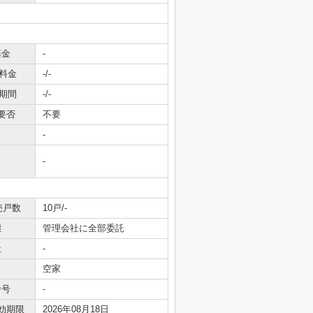
基金
-
料金
-/-
期間
-/-
要否
不要
-
-
売戸数
10戸/-
態
管理会社に全部委託
社
-
空家
番号
-
効期限
2026年08月18日