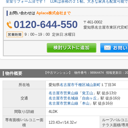
全室リフォーム済です！
LDKは余裕の２１帖。大きな家具も配置可能
お問い合わせは
Aplace株式会社まで
0120-644-550
〒461-0002
愛知県名古屋市東区代官町39
9：00～19：00 定休日:水曜日
【中古マンション】
物件番号：98964474
情報更新日：20
物件概要
所在地
愛知県
名古屋市千種区
城山新町
１丁目34
名古屋市営東山線
「
覚王山
」駅 徒歩13分
交通
名古屋市営名城線
「
自由ヶ丘
」駅 徒歩16分
名古屋市営東山線
「
本山
」駅 徒歩16分
間取り/詳細
4LDK
専有面積/バルコニー面
ルーフバルコニ
123.43㎡/14.32㎡
積
テラス面積/専