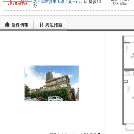
名古屋市営東山線
「
覚王山
」駅 徒歩13
123.43㎡
7月9日 値下げ
分