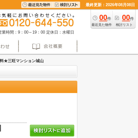
最終更新：2026年08月08日
00
00
件
件
最近見た物件
検討リスト
営業時間：9：00～19：00
定休日：水曜日
料★三旺マンション城山
積