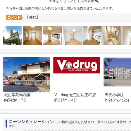
画像をクリックして拡大表示
※写真や図と実際の現状とが異なる場合は現状を優先させていただきます。
【外観】
城山学院幼稚園
V・drug 覚王山法王町店
田代小学校
約542m／7分
約317m／4分
約915m／12分
ローンシミュレーション
この物件を購入した場合の、月々の支払い価格の一
せん。