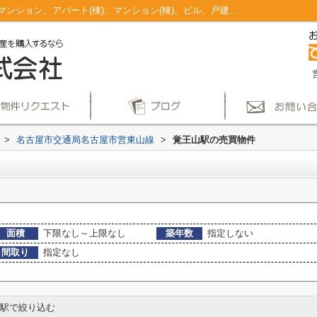
覚王山駅のマンション、戸建、土地、投資マンション、アパート(棟)、マンション(棟)、ビル、戸建、店舗事務所、その他、土地一覧｜仲介手数料無料！名古屋市で新築戸建てを探すならAplace
>
名古屋市交通局名古屋市営東山線
>
覚王山駅の売買物件
面積
下限なし～上限なし
築年数
指定しない
間取り
指定なし
駅で絞り込む