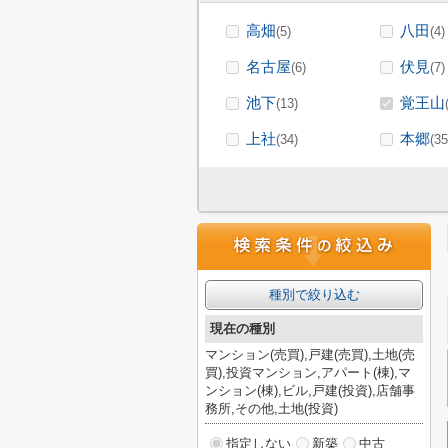
高畑
八田
(5)
(4)
名古屋
伏見
(6)
(7)
池下
覚王山
(13)
上社
本郷
(34)
(35
種別で絞り込む
現在の種別
マンション(売買),戸建(売買),土地(売
買),投資マンション,アパート(棟),マ
ンション(棟),ビル,戸建(投資),店舗事
務所,その他,土地(投資)
指定しない
新築
中古