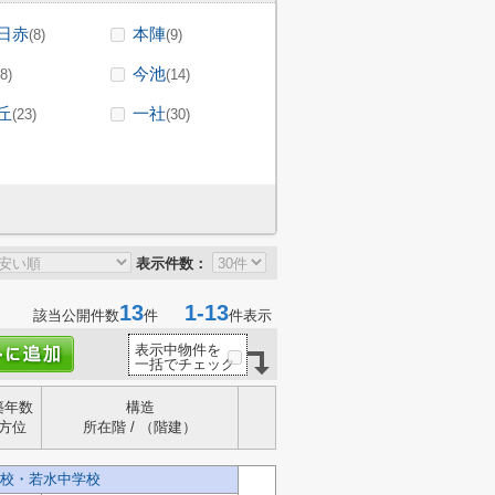
日赤
本陣
(8)
(9)
今池
(8)
(14)
丘
一社
(23)
(30)
表示件数：
13
1-13
該当公開件数
件
件表示
表示中物件を
一括でチェック
築年数
構造
方位
所在階 / （階建）
校・若水中学校