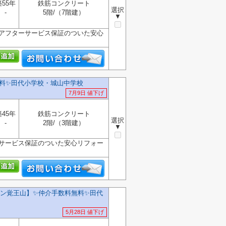
築55年
鉄筋コンクリート
選択
-
5階/（7階建）
▼
 アフターサービス保証のついた安心
料✨️田代小学校・城山中学校
7月9日 値下げ
築45年
鉄筋コンクリート
選択
-
2階/（3階建）
▼
ーサービス保証のついた安心リフォー
覚王山】✨️仲介手数料無料✨️田代
5月28日 値下げ