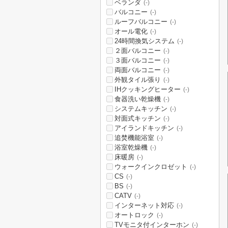
ベランダ
(-)
バルコニー
(-)
ルーフバルコニー
(-)
オール電化
(-)
24時間換気システム
(-)
２面バルコニー
(-)
３面バルコニー
(-)
両面バルコニー
(-)
外観タイル張り
(-)
IHクッキングヒーター
(-)
食器洗い乾燥機
(-)
システムキッチン
(-)
対面式キッチン
(-)
アイランドキッチン
(-)
追焚機能浴室
(-)
浴室乾燥機
(-)
床暖房
(-)
ウォークインクロゼット
(-)
CS
(-)
BS
(-)
CATV
(-)
インターネット対応
(-)
オートロック
(-)
TVモニタ付インターホン
(-)