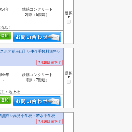
築54年
鉄筋コンクリート
選択
-
2階/（5階建）
▼
ン済み！
ポア覚王山】✨️仲介手数料無料✨️
7月28日 値下げ
選択
築55年
鉄筋コンクリート
▼
-
1階/（7階建）
譲主：地上社
料無料✨️高見小学校・若水中学校
7月16日 値下げ