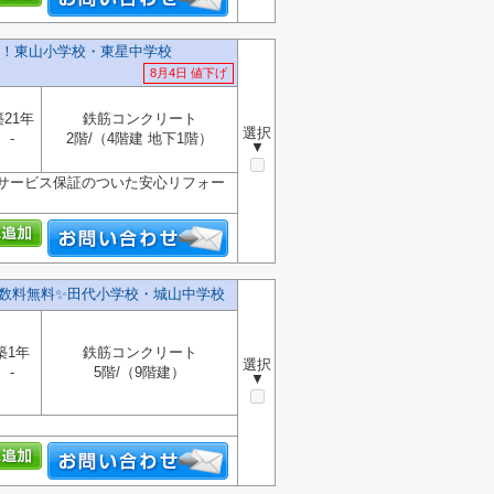
！東山小学校・東星中学校
8月4日 値下げ
築21年
鉄筋コンクリート
選択
-
2階/（4階建 地下1階）
▼
サービス保証のついた安心リフォー
数料無料✨️田代小学校・城山中学校
築1年
鉄筋コンクリート
選択
-
5階/（9階建）
▼