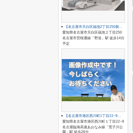
【名古屋市天白区福池2丁目250新築戸建】仲介手数料無料！野並小学校・南天白中学校
愛知県名古屋市天白区福池２丁目250
名古屋市営桜通線「野並」駅 徒歩14分
予定
【名古屋市港区西川町1丁目22−9新築戸建】仲介手数料無料！高木小学校・宝神中学校
愛知県名古屋市港区西川町１丁目22−9
名古屋臨海高速あおなみ線「荒子川公
園」駅 徒歩26分