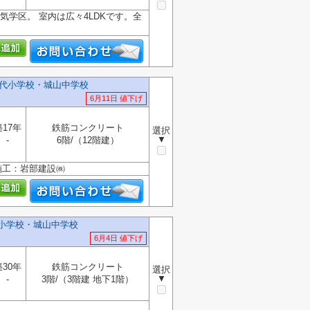
学区。 室内は広々4LDKです。全
️田代小学校・城山中学校
6月11日 値下げ
築17年
鉄筋コンクリート
選択
▼
-
6階/（12階建）
施工：岩部建設㈱
付小学校・城山中学校
6月4日 値下げ
築30年
鉄筋コンクリート
選択
▼
-
3階/（3階建 地下1階）