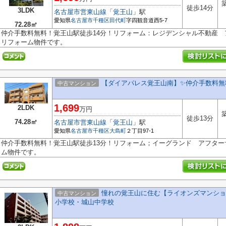
徒歩14分
3LDK
名古屋市営東山線
「
覚王山
」駅
愛知県
名古屋市千種区
田代町
字四観音道西5-7
72.28㎡
仲介手数料無料！覚王山駅徒歩14分！リフォーム：レジデンシャル不動産
リフォーム物件です。
【ダイアパレス覚王山南】✨️仲介手数料無
中古マンション
1,699
2LDK
万円
徒歩13分
74.28㎡
名古屋市営東山線
「
覚王山
」駅
愛知県
名古屋市千種区
大島町
２丁目97-1
仲介手数料無料！覚王山駅徒歩13分！リフォーム；イーグランド アフタ
ム物件です。
憧れの覚王山に住む【ライオンズマンション
中古マンション
小学校・城山中学校