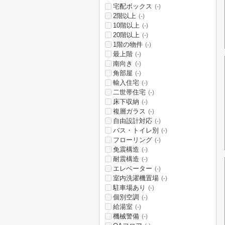
宅配ボックス
(-)
2階以上
(-)
10階以上
(-)
20階以上
(-)
1階の物件
(-)
最上階
(-)
南向き
(-)
角部屋
(-)
輸入住宅
(-)
二世帯住宅
(-)
床下収納
(-)
複層ガラス
(-)
自由設計対応
(-)
バス・トイレ別
(-)
フローリング
(-)
免震構造
(-)
耐震構造
(-)
エレベーター
(-)
室内洗濯機置場
(-)
駐車場あり
(-)
個別空調
(-)
給湯室
(-)
機械警備
(-)