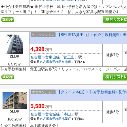
★仲介手数料無料★ 田代小学校、城山中学校と名古屋ではトップレベルの人気
室リフォーム済です！ LDKは余裕の２１帖。大きな家具も配置可能です。
【BELISTA覚王山】✨️仲介手数料無料✨
中古マンション
4,398
万円
徒歩7分
2LDK
名古屋市営東山線
「
覚王山
」駅
愛知県
名古屋市千種区
姫池通
２丁目2-6
67.79㎡
仲介手数料無料！覚王山駅徒歩7分！リフォーム：ハウスドゥ・ジャパン 
【グレイス本山】✨️仲介手数料無料✨️見
中古マンション
5,580
万円
5LDK
徒歩5分
名古屋市営名城線
「
本山
」駅
168.20㎡
愛知県
名古屋市千種区
池園町
１丁目53
仲介手数料無料！本山駅徒歩５分！