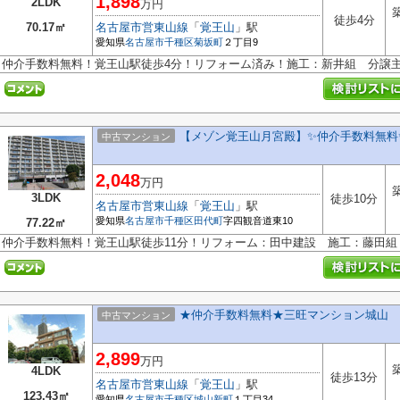
1,898
2LDK
万円
徒歩4分
70.17㎡
名古屋市営東山線
「
覚王山
」駅
愛知県
名古屋市千種区
菊坂町
２丁目9
仲介手数料無料！覚王山駅徒歩4分！リフォーム済み！施工：新井組 分譲
【メゾン覚王山月宮殿】✨️仲介手数料無料
中古マンション
2,048
万円
3LDK
徒歩10分
名古屋市営東山線
「
覚王山
」駅
愛知県
名古屋市千種区
田代町
字四観音道東10
77.22㎡
仲介手数料無料！覚王山駅徒歩11分！リフォーム：田中建設 施工：藤田組
★仲介手数料無料★三旺マンション城山
中古マンション
2,899
万円
4LDK
徒歩13分
名古屋市営東山線
「
覚王山
」駅
123.43㎡
愛知県
名古屋市千種区
城山新町
１丁目34