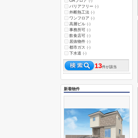
OAフロア
(-)
バリアフリー
(-)
外断熱工法
(-)
ワンフロア
(-)
高層ビル
(-)
事務所可
(-)
飲食店可
(-)
居抜物件
(-)
都市ガス
(-)
下水道
(-)
13
件が該当
新着物件