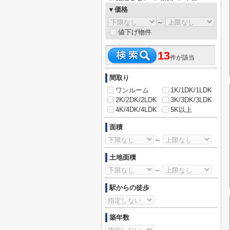
▼価格
～
値下げ物件
13
件が該当
間取り
ワンルーム
1K/1DK/1LDK
2K/2DK/2LDK
3K/3DK/3LDK
4K/4DK/4LDK
5K以上
面積
～
土地面積
～
駅からの徒歩
築年数