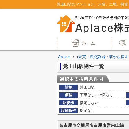
Aplace
>
(売買・投資)路線・駅から探す
覚王山駅物件一覧
沿線
覚王山駅
価格
下限なし～上限なし
駅徒歩
指定しない
設備条件
指定なし
名古屋市交通局名古屋市営東山線