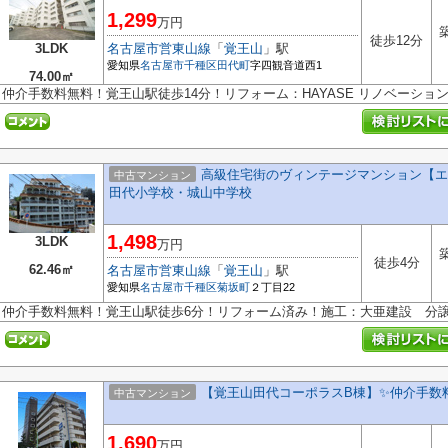
1,299
万円
徒歩12分
3LDK
名古屋市営東山線
「
覚王山
」駅
愛知県
名古屋市千種区
田代町
字四観音道西1
74.00㎡
仲介手数料無料！覚王山駅徒歩14分！リフォーム：HAYASE リノベーショ
高級住宅街のヴィンテージマンション【エス
中古マンション
田代小学校・城山中学校
1,498
3LDK
万円
徒歩4分
62.46㎡
名古屋市営東山線
「
覚王山
」駅
愛知県
名古屋市千種区
菊坂町
２丁目22
仲介手数料無料！覚王山駅徒歩6分！リフォーム済み！施工：大亜建設 分
【覚王山田代コーポラスB棟】✨️仲介手数
中古マンション
1,690
万円