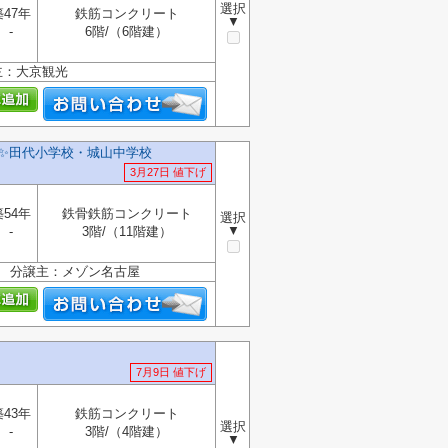
選択
築47年
鉄筋コンクリート
▼
-
6階/（6階建）
主：大京観光
✨️田代小学校・城山中学校
3月27日 値下げ
築54年
鉄骨鉄筋コンクリート
選択
▼
-
3階/（11階建）
 分譲主：メゾン名古屋
7月9日 値下げ
築43年
鉄筋コンクリート
選択
-
3階/（4階建）
▼