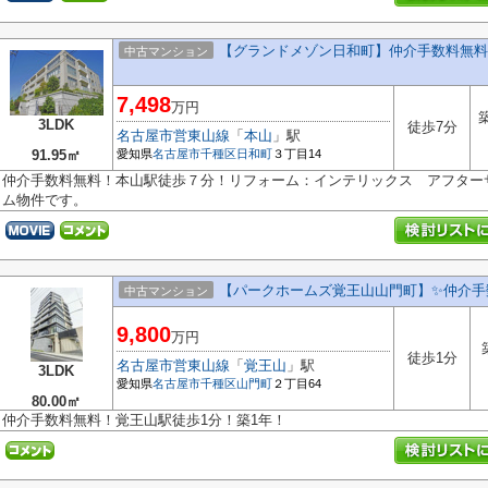
【グランドメゾン日和町】仲介手数料無料
中古マンション
7,498
万円
3LDK
徒歩7分
名古屋市営東山線
「
本山
」駅
91.95㎡
愛知県
名古屋市千種区
日和町
３丁目14
仲介手数料無料！本山駅徒歩７分！リフォーム：インテリックス アフター
ム物件です。
【パークホームズ覚王山山門町】✨️仲介手
中古マンション
9,800
万円
徒歩1分
名古屋市営東山線
「
覚王山
」駅
3LDK
愛知県
名古屋市千種区
山門町
２丁目64
80.00㎡
仲介手数料無料！覚王山駅徒歩1分！築1年！