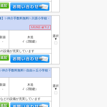
】✨️仲介手数料無料✨️川原小学校・
5月25日 値下げ
選択
新築
木造
▼
-
-/（2階建）
どの設備が充実しています
✨️仲介手数料無料✨️自由ヶ丘小学校・
新築
木造
選択
-
-/（2階建）
▼
機などの設備が充実しています