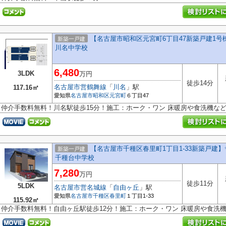
【名古屋市昭和区元宮町6丁目47新築戸建1号棟
新築一戸建
川名中学校
6,480
3LDK
万円
徒歩14分
名古屋市営鶴舞線
「
川名
」駅
117.16㎡
愛知県
名古屋市昭和区
元宮町
６丁目47
仲介手数料無料！川名駅徒歩15分！施工：ホーク・ワン 床暖房や食洗機な
【名古屋市千種区春里町1丁目1-33新築戸建】
新築一戸建
千種台中学校
7,280
万円
徒歩11分
5LDK
名古屋市営名城線
「
自由ヶ丘
」駅
愛知県
名古屋市千種区
春里町
１丁目1-33
115.92㎡
仲介手数料無料！自由ヶ丘駅徒歩12分！施工：ホーク・ワン 床暖房や食洗