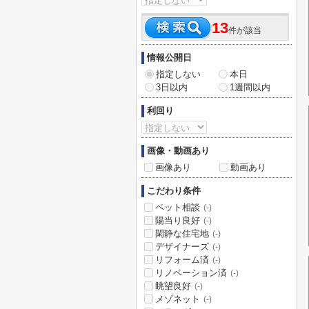
13
件が該当
情報公開日
指定しない
本日
3日以内
1週間以内
利回り
画像・動画あり
画像あり
動画あり
こだわり条件
ペット相談
(-)
陽当り良好
(-)
閑静な住宅地
(-)
デザイナーズ
(-)
リフォーム済
(-)
リノベーション済
(-)
眺望良好
(-)
メゾネット
(-)