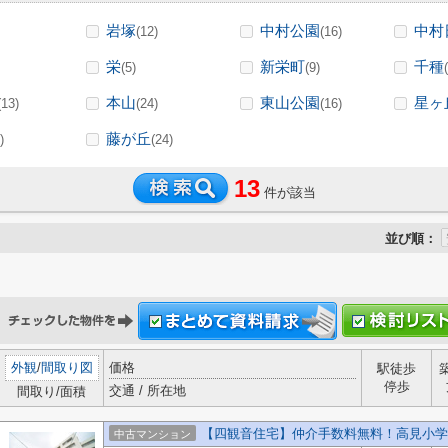
岩塚
中村公園
中村
(12)
(16)
栄
新栄町
千種
(5)
(9)
本山
東山公園
星ヶ
(13)
(24)
(16)
藤が丘
)
(24)
13
件が該当
並び順：
外観
/
間取り図
価格
駅徒歩
停歩
交通 / 所在地
間取り/面積
【四観音住宅】仲介手数料無料！高見小学
中古マンション