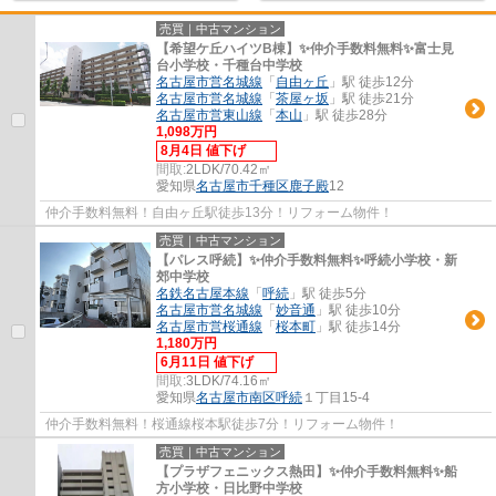
売買｜中古マンション
【希望ケ丘ハイツB棟】✨️仲介手数料無料✨️富士見
台小学校・千種台中学校
名古屋市営名城線
「
自由ヶ丘
」駅 徒歩12分
名古屋市営名城線
「
茶屋ヶ坂
」駅 徒歩21分
名古屋市営東山線
「
本山
」駅 徒歩28分
1,098万円
8月4日 値下げ
間取:
2LDK/70.42㎡
愛知県
名古屋市千種区
鹿子殿
12
仲介手数料無料！自由ヶ丘駅徒歩13分！リフォーム物件！
売買｜中古マンション
【パレス呼続】✨️仲介手数料無料✨️呼続小学校・新
郊中学校
名鉄名古屋本線
「
呼続
」駅 徒歩5分
名古屋市営名城線
「
妙音通
」駅 徒歩10分
名古屋市営桜通線
「
桜本町
」駅 徒歩14分
1,180万円
6月11日 値下げ
間取:
3LDK/74.16㎡
愛知県
名古屋市南区
呼続
１丁目15-4
仲介手数料無料！桜通線桜本駅徒歩7分！リフォーム物件！
売買｜中古マンション
【プラザフェニックス熱田】✨️仲介手数料無料✨️船
方小学校・日比野中学校