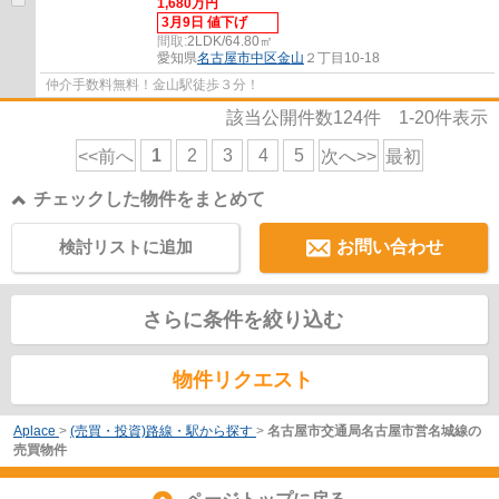
1,680万円
3月9日 値下げ
間取:
2LDK/64.80㎡
愛知県
名古屋市中区
金山
２丁目10-18
仲介手数料無料！金山駅徒歩３分！
該当公開件数
124
件
1-20
件表示
1
2
3
4
5
<<前へ
次へ>>
最初
チェックした物件をまとめて
検討リストに追加
お問い合わせ
さらに条件を絞り込む
物件リクエスト
Aplace
>
(売買・投資)路線・駅から探す
>
名古屋市交通局名古屋市営名城線の
売買物件