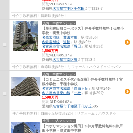
間取:
2LDK/53.51㎡
愛知県
名古屋市中区
千代田
２丁目18-7
仲介手数料無料！鶴舞駅徒歩5分！
売買｜中古マンション
【星和豊田町コーポラス】仲介手数料無料！伝馬小
学校・明豊中学校
名鉄常滑線
「
豊田本町
」駅 徒歩5分
名鉄常滑線
「
道徳
」駅 徒歩9分
名古屋市営名城線
「
堀田
」駅 徒歩23分
1,598万円
間取:
4LDK/95.37㎡
愛知県
名古屋市南区
豊
２丁目13-2
仲介手数料無料！道徳駅徒歩8分！リフォーム：ハウスドゥジャパン
売買｜中古マンション
【コミュニタス千代が丘S棟】仲介手数料無料！宮
根小学校・千種中学校
名古屋市営名城線
「
自由ヶ丘
」駅 徒歩24分
名古屋市営東山線
「
一社
」駅 徒歩29分
1,598万円
間取:
3LDK/64.62㎡
愛知県
名古屋市千種区
千代が丘
505
仲介手数料無料！自由ヶ丘駅徒歩22分！リフォーム：ハウスドゥ
売買｜中古マンション
【コボリマンション堀田】✨️仲介手数料無料✨️井戸
田小学校・津賀田中学校