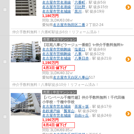
名古屋市営名港線
「
六番町
」駅 徒歩5分
名古屋市営名港線
「
日比野
」駅 徒歩15分
名古屋市営名城線
「
黒川
」駅 徒歩19分
1,180万円
間取:
3LDK/63.08㎡
愛知県
名古屋市熱田区
二番
２丁目2-24
仲介手数料無料！六番町駅徒歩6分！リフォーム済み！
売買｜中古マンション
【荘苑八事ビラージュ一番館】✨️仲介手数料無料✨️
名古屋市営鶴舞線
「
塩釜口
」駅 徒歩8分
名古屋市営鶴舞線
「
八事
」駅 徒歩12分
名古屋市営名城線
「
八事日赤
」駅 徒歩21分
1,190万円
4月3日 値下げ
間取:
1LDK/40.32㎡
愛知県
名古屋市天白区
八事山
517
仲介手数料無料！八事駅徒歩10分！リフォーム済み！
売買｜中古マンション
【バンベール千種竹越】仲介手数料無料！千代田橋
小学校・千種中学校
名古屋市営名城線
「
茶屋ヶ坂
」駅 徒歩17分
名鉄瀬戸線
「
瓢箪山
」駅 徒歩24分
名古屋市営名城線
「
自由ヶ丘
」駅 徒歩24分
1,190万円
8月4日 値下げ
間取:
3LDK/69.85㎡