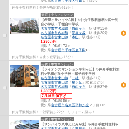
愛知県
名古屋市千種区
竹越
１丁目5-5
仲介手数料無料！茶屋が坂駅徒歩19分！
売買｜中古マンション
【希望ヶ丘ハイツA棟】✨️仲介手数料無料✨️富士見
台小学校・千種台中学校
名古屋市営名城線
「
自由ヶ丘
」駅 徒歩11分
名古屋市営名城線
「
茶屋ヶ坂
」駅 徒歩20分
名古屋市営東山線
「
本山
」駅 徒歩27分
1,280万円
間取:
2LDK/61.73㎡
愛知県
名古屋市千種区
鹿子殿
13
仲介手数料無料！自由ヶ丘駅徒歩16分！
売買｜中古マンション
【ライオンズマンション平和ヶ丘】✨️仲介手数料無
料✨️平和が丘小学校・猪子石中学校
名古屋市営東山線
「
一社
」駅 徒歩21分
名古屋市営東山線
「
星ヶ丘
」駅 徒歩24分
名古屋市営名城線
「
自由ヶ丘
」駅 徒歩27分
1,280万円
7月16日 値下げ
間取:
5LDK/89.59㎡
愛知県
名古屋市名東区
平和が丘
２丁目116
仲介手数料無料！一社駅徒歩22分！リフォーム済み！
売買｜中古マンション
【サンハイツ八事ふじみA棟】✨️仲介手数料無料✨️
名古屋市営名城線
「
八事日赤
」駅 徒歩8分