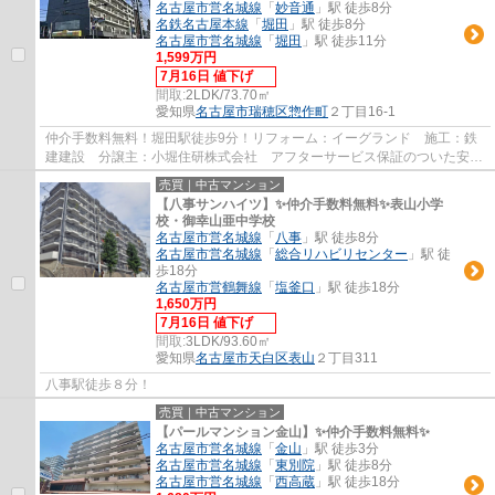
名古屋市営名城線
「
妙音通
」駅 徒歩8分
名鉄名古屋本線
「
堀田
」駅 徒歩8分
名古屋市営名城線
「
堀田
」駅 徒歩11分
1,599万円
7月16日 値下げ
間取:
2LDK/73.70㎡
愛知県
名古屋市瑞穂区
惣作町
２丁目16-1
仲介手数料無料！堀田駅徒歩9分！リフォーム：イーグランド 施工：鉄
建建設 分譲主：小堀住研株式会社 アフターサービス保証のついた安心
リフォーム物件です。
売買｜中古マンション
【八事サンハイツ】✨️仲介手数料無料✨️表山小学
校・御幸山亜中学校
名古屋市営名城線
「
八事
」駅 徒歩8分
名古屋市営名城線
「
総合リハビリセンター
」駅 徒
歩18分
名古屋市営鶴舞線
「
塩釜口
」駅 徒歩18分
1,650万円
7月16日 値下げ
間取:
3LDK/93.60㎡
愛知県
名古屋市天白区
表山
２丁目311
八事駅徒歩８分！
売買｜中古マンション
【パールマンション金山】✨️仲介手数料無料✨️
名古屋市営名城線
「
金山
」駅 徒歩3分
名古屋市営名城線
「
東別院
」駅 徒歩8分
名古屋市営名城線
「
西高蔵
」駅 徒歩18分