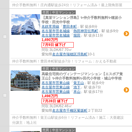
仲介手数料無料！庄内通駅徒歩24分！リフォーム済み！最上階角部屋
売買｜中古マンション
【真栄マンション浮島】✨️仲介手数料無料✨️穂波小
学校・田光中学校
名鉄常滑線
「
豊田本町
」駅 徒歩8分
名古屋市営名城線
「
熱田神宮伝馬町
」駅 徒歩9分
名古屋市営名城線
「
堀田
」駅 徒歩11分
1,490万円
7月9日 値下げ
間取:
3LDK/67.70㎡
愛知県
名古屋市瑞穂区
浮島町
10-1
仲介手数料無料！豊田本町駅徒歩7分！リフォーム：かえる不動産
売買｜中古マンション
高級住宅街のヴィンテージマンション【エスポア覚
王山】✨️仲介手数料無料✨️田代小学校・城山中学校
名古屋市営東山線
「
覚王山
」駅 徒歩4分
名古屋市営東山線
「
池下
」駅 徒歩7分
名古屋市営東山線
「
本山
」駅 徒歩17分
1,498万円
7月28日 値下げ
間取:
3LDK/62.46㎡
愛知県
名古屋市千種区
菊坂町
２丁目22
仲介手数料無料！覚王山駅徒歩6分！リフォーム済み！施工：大亜建設
分譲主：地上社
売買｜中古マンション