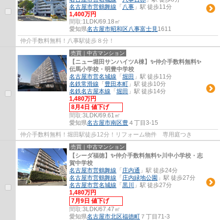
名古屋市営鶴舞線
「
八事
」駅 徒歩11分
1,400万円
間取:
1LDK/69.18㎡
愛知県
名古屋市昭和区
八事富士見
1611
仲介手数料無料！八事駅徒歩８分！
売買｜中古マンション
【ニュー堀田サンハイツA棟】✨️仲介手数料無料✨️
伝馬小学校・明豊中学校
名古屋市営名城線
「
堀田
」駅 徒歩11分
名鉄常滑線
「
豊田本町
」駅 徒歩10分
名鉄名古屋本線
「
堀田
」駅 徒歩14分
1,480万円
8月4日 値下げ
間取:
3LDK/69.61㎡
愛知県
名古屋市南区
豊
４丁目3-15
仲介手数料無料！堀田駅徒歩12分！リフォーム物件 専用庭つき
売買｜中古マンション
【シーダ福徳】✨️仲介手数料無料✨️川中小学校・志
賀中学校
名古屋市営鶴舞線
「
庄内通
」駅 徒歩24分
名古屋市営鶴舞線
「
庄内緑地公園
」駅 徒歩27分
名古屋市営名城線
「
黒川
」駅 徒歩27分
1,480万円
7月9日 値下げ
間取:
3LDK/67.47㎡
愛知県
名古屋市北区
福徳町
７丁目71-3