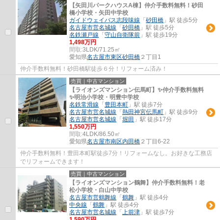
【矢田川パークハウスA棟】仲介手数料無料！砂田
橋小学校・矢田中学校
ガイドウェイバス志段味線
「
砂田橋
」駅 徒歩5分
名古屋市営名城線
「
砂田橋
」駅 徒歩5分
名鉄瀬戸線
「
守山自衛隊前
」駅 徒歩19分
1,498万円
間取:
3LDK/71.25㎡
愛知県
名古屋市東区
砂田橋
２丁目1
仲介手数料無料！砂田橋駅徒歩６分！リフォーム済み！
売買｜中古マンション
【ライオンズマンション伝馬町】✨️仲介手数料無料
✨️明治小学校・明豊中学校
名鉄常滑線
「
豊田本町
」駅 徒歩7分
名古屋市営名城線
「
熱田神宮伝馬町
」駅 徒歩9分
名古屋市営名城線
「
堀田
」駅 徒歩17分
1,550万円
間取:
4LDK/86.50㎡
愛知県
名古屋市南区
内田橋
２丁目6-22
仲介手数料無料！豊田本町駅徒歩7分！リフォームなし。お好きな工務店
でリフォームできます！
売買｜中古マンション
【ライオンズマンション鶴舞】仲介手数料無料！老
松小学校・白山中学校
名古屋市営鶴舞線
「
鶴舞
」駅 徒歩4分
中央線
「
鶴舞
」駅 徒歩4分
名古屋市営名城線
「
上前津
」駅 徒歩7分
1,590万円