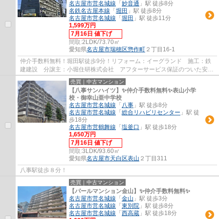
名古屋市営名城線
「
妙音通
」駅 徒歩8分
名鉄名古屋本線
「
堀田
」駅 徒歩8分
名古屋市営名城線
「
堀田
」駅 徒歩11分
1,599万円
7月16日 値下げ
間取:
2LDK/73.70㎡
愛知県
名古屋市瑞穂区
惣作町
２丁目16-1
仲介手数料無料！堀田駅徒歩9分！リフォーム：イーグランド 施工：鉄
建建設 分譲主：小堀住研株式会社 アフターサービス保証のついた安心
リフォーム物件です。
売買｜中古マンション
【八事サンハイツ】✨️仲介手数料無料✨️表山小学
校・御幸山亜中学校
名古屋市営名城線
「
八事
」駅 徒歩8分
名古屋市営名城線
「
総合リハビリセンター
」駅 徒
歩18分
名古屋市営鶴舞線
「
塩釜口
」駅 徒歩18分
1,650万円
7月16日 値下げ
間取:
3LDK/93.60㎡
愛知県
名古屋市天白区
表山
２丁目311
八事駅徒歩８分！
売買｜中古マンション
【パールマンション金山】✨️仲介手数料無料✨️
名古屋市営名城線
「
金山
」駅 徒歩3分
名古屋市営名城線
「
東別院
」駅 徒歩8分
名古屋市営名城線
「
西高蔵
」駅 徒歩18分