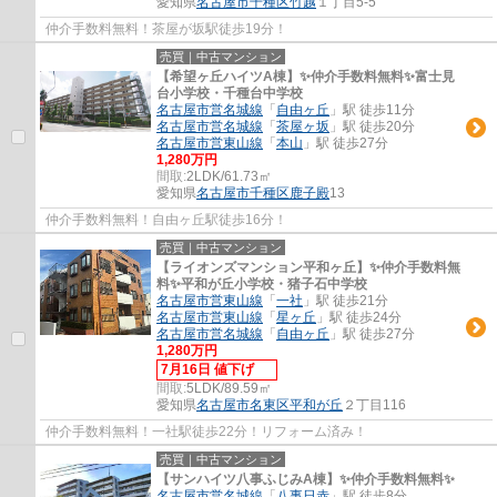
愛知県
名古屋市千種区
竹越
１丁目5-5
仲介手数料無料！茶屋が坂駅徒歩19分！
売買｜中古マンション
【希望ヶ丘ハイツA棟】✨️仲介手数料無料✨️富士見
台小学校・千種台中学校
名古屋市営名城線
「
自由ヶ丘
」駅 徒歩11分
名古屋市営名城線
「
茶屋ヶ坂
」駅 徒歩20分
名古屋市営東山線
「
本山
」駅 徒歩27分
1,280万円
間取:
2LDK/61.73㎡
愛知県
名古屋市千種区
鹿子殿
13
仲介手数料無料！自由ヶ丘駅徒歩16分！
売買｜中古マンション
【ライオンズマンション平和ヶ丘】✨️仲介手数料無
料✨️平和が丘小学校・猪子石中学校
名古屋市営東山線
「
一社
」駅 徒歩21分
名古屋市営東山線
「
星ヶ丘
」駅 徒歩24分
名古屋市営名城線
「
自由ヶ丘
」駅 徒歩27分
1,280万円
7月16日 値下げ
間取:
5LDK/89.59㎡
愛知県
名古屋市名東区
平和が丘
２丁目116
仲介手数料無料！一社駅徒歩22分！リフォーム済み！
売買｜中古マンション
【サンハイツ八事ふじみA棟】✨️仲介手数料無料✨️
名古屋市営名城線
「
八事日赤
」駅 徒歩8分