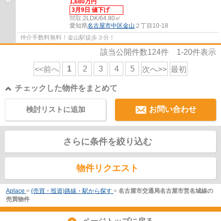
1,680万円
3月9日 値下げ
間取:
2LDK/64.80㎡
愛知県
名古屋市中区
金山
２丁目10-18
仲介手数料無料！金山駅徒歩３分！
該当公開件数
124
件
1-20
件表示
1
2
3
4
5
<<前へ
次へ>>
最初
チェックした物件をまとめて
検討リストに追加
お問い合わせ
さらに条件を絞り込む
物件リクエスト
Aplace
>
(売買・投資)路線・駅から探す
>
名古屋市交通局名古屋市営名城線の
売買物件