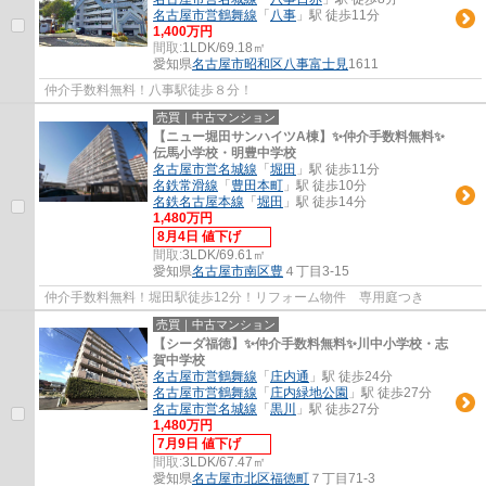
名古屋市営鶴舞線
「
八事
」駅 徒歩11分
1,400万円
間取:
1LDK/69.18㎡
愛知県
名古屋市昭和区
八事富士見
1611
仲介手数料無料！八事駅徒歩８分！
売買｜中古マンション
【ニュー堀田サンハイツA棟】✨️仲介手数料無料✨️
伝馬小学校・明豊中学校
名古屋市営名城線
「
堀田
」駅 徒歩11分
名鉄常滑線
「
豊田本町
」駅 徒歩10分
名鉄名古屋本線
「
堀田
」駅 徒歩14分
1,480万円
8月4日 値下げ
間取:
3LDK/69.61㎡
愛知県
名古屋市南区
豊
４丁目3-15
仲介手数料無料！堀田駅徒歩12分！リフォーム物件 専用庭つき
売買｜中古マンション
【シーダ福徳】✨️仲介手数料無料✨️川中小学校・志
賀中学校
名古屋市営鶴舞線
「
庄内通
」駅 徒歩24分
名古屋市営鶴舞線
「
庄内緑地公園
」駅 徒歩27分
名古屋市営名城線
「
黒川
」駅 徒歩27分
1,480万円
7月9日 値下げ
間取:
3LDK/67.47㎡
愛知県
名古屋市北区
福徳町
７丁目71-3