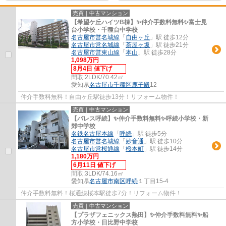
売買｜中古マンション
【希望ケ丘ハイツB棟】✨️仲介手数料無料✨️富士見
台小学校・千種台中学校
名古屋市営名城線
「
自由ヶ丘
」駅 徒歩12分
名古屋市営名城線
「
茶屋ヶ坂
」駅 徒歩21分
名古屋市営東山線
「
本山
」駅 徒歩28分
1,098万円
8月4日 値下げ
間取:
2LDK/70.42㎡
愛知県
名古屋市千種区
鹿子殿
12
仲介手数料無料！自由ヶ丘駅徒歩13分！リフォーム物件！
売買｜中古マンション
【パレス呼続】✨️仲介手数料無料✨️呼続小学校・新
郊中学校
名鉄名古屋本線
「
呼続
」駅 徒歩5分
名古屋市営名城線
「
妙音通
」駅 徒歩10分
名古屋市営桜通線
「
桜本町
」駅 徒歩14分
1,180万円
6月11日 値下げ
間取:
3LDK/74.16㎡
愛知県
名古屋市南区
呼続
１丁目15-4
仲介手数料無料！桜通線桜本駅徒歩7分！リフォーム物件！
売買｜中古マンション
【プラザフェニックス熱田】✨️仲介手数料無料✨️船
方小学校・日比野中学校