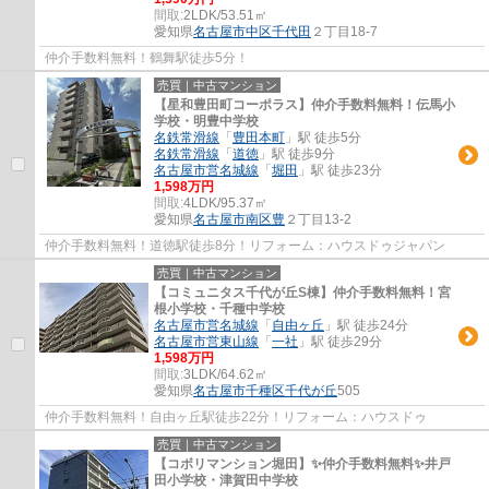
間取:
2LDK/53.51㎡
愛知県
名古屋市中区
千代田
２丁目18-7
仲介手数料無料！鶴舞駅徒歩5分！
売買｜中古マンション
【星和豊田町コーポラス】仲介手数料無料！伝馬小
学校・明豊中学校
名鉄常滑線
「
豊田本町
」駅 徒歩5分
名鉄常滑線
「
道徳
」駅 徒歩9分
名古屋市営名城線
「
堀田
」駅 徒歩23分
1,598万円
間取:
4LDK/95.37㎡
愛知県
名古屋市南区
豊
２丁目13-2
仲介手数料無料！道徳駅徒歩8分！リフォーム：ハウスドゥジャパン
売買｜中古マンション
【コミュニタス千代が丘S棟】仲介手数料無料！宮
根小学校・千種中学校
名古屋市営名城線
「
自由ヶ丘
」駅 徒歩24分
名古屋市営東山線
「
一社
」駅 徒歩29分
1,598万円
間取:
3LDK/64.62㎡
愛知県
名古屋市千種区
千代が丘
505
仲介手数料無料！自由ヶ丘駅徒歩22分！リフォーム：ハウスドゥ
売買｜中古マンション
【コボリマンション堀田】✨️仲介手数料無料✨️井戸
田小学校・津賀田中学校