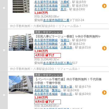
名古屋市営名港線
「
六番町
」駅 徒歩5分
名古屋市営名港線
「
日比野
」駅 徒歩15分
名古屋市営名城線
「
黒川
」駅 徒歩19分
1,180万円
間取:
3LDK/63.08㎡
愛知県
名古屋市熱田区
二番
２丁目2-24
仲介手数料無料！六番町駅徒歩6分！リフォーム済み！
売買｜中古マンション
【荘苑八事ビラージュ一番館】✨️仲介手数料無料✨️
名古屋市営鶴舞線
「
塩釜口
」駅 徒歩8分
名古屋市営鶴舞線
「
八事
」駅 徒歩12分
名古屋市営名城線
「
八事日赤
」駅 徒歩21分
1,190万円
4月3日 値下げ
間取:
1LDK/40.32㎡
愛知県
名古屋市天白区
八事山
517
仲介手数料無料！八事駅徒歩10分！リフォーム済み！
売買｜中古マンション
【バンベール千種竹越】仲介手数料無料！千代田橋
小学校・千種中学校
名古屋市営名城線
「
茶屋ヶ坂
」駅 徒歩17分
名鉄瀬戸線
「
瓢箪山
」駅 徒歩24分
名古屋市営名城線
「
自由ヶ丘
」駅 徒歩24分
1,190万円
8月4日 値下げ
間取:
3LDK/69.85㎡