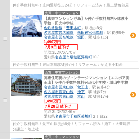
仲介手数料無料！庄内通駅徒歩24分！リフォーム済み！最上階角部屋
売買｜中古マンション
【真栄マンション浮島】✨️仲介手数料無料✨️穂波小
学校・田光中学校
名鉄常滑線
「
豊田本町
」駅 徒歩8分
名古屋市営名城線
「
熱田神宮伝馬町
」駅 徒歩9分
名古屋市営名城線
「
堀田
」駅 徒歩11分
1,490万円
7月9日 値下げ
間取:
3LDK/67.70㎡
愛知県
名古屋市瑞穂区
浮島町
10-1
仲介手数料無料！豊田本町駅徒歩7分！リフォーム：かえる不動産
売買｜中古マンション
高級住宅街のヴィンテージマンション【エスポア覚
王山】✨️仲介手数料無料✨️田代小学校・城山中学校
名古屋市営東山線
「
覚王山
」駅 徒歩4分
名古屋市営東山線
「
池下
」駅 徒歩7分
名古屋市営東山線
「
本山
」駅 徒歩17分
1,498万円
7月28日 値下げ
間取:
3LDK/62.46㎡
愛知県
名古屋市千種区
菊坂町
２丁目22
仲介手数料無料！覚王山駅徒歩6分！リフォーム済み！施工：大亜建設
分譲主：地上社
売買｜中古マンション