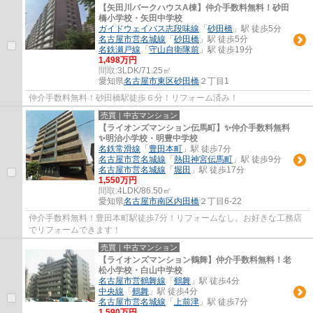
【矢田川パークハウスA棟】仲介手数料無料！砂田
橋小学校・矢田中学校
ガイドウェイバス志段味線
「
砂田橋
」駅 徒歩5分
名古屋市営名城線
「
砂田橋
」駅 徒歩5分
名鉄瀬戸線
「
守山自衛隊前
」駅 徒歩19分
1,498万円
間取:
3LDK/71.25㎡
愛知県
名古屋市東区
砂田橋
２丁目1
仲介手数料無料！砂田橋駅徒歩６分！リフォーム済み！
売買｜中古マンション
【ライオンズマンション伝馬町】✨️仲介手数料無料
✨️明治小学校・明豊中学校
名鉄常滑線
「
豊田本町
」駅 徒歩7分
名古屋市営名城線
「
熱田神宮伝馬町
」駅 徒歩9分
名古屋市営名城線
「
堀田
」駅 徒歩17分
1,550万円
間取:
4LDK/86.50㎡
愛知県
名古屋市南区
内田橋
２丁目6-22
仲介手数料無料！豊田本町駅徒歩7分！リフォームなし。お好きな工務店
でリフォームできます！
売買｜中古マンション
【ライオンズマンション鶴舞】仲介手数料無料！老
松小学校・白山中学校
名古屋市営鶴舞線
「
鶴舞
」駅 徒歩4分
中央線
「
鶴舞
」駅 徒歩4分
名古屋市営名城線
「
上前津
」駅 徒歩7分
1,590万円