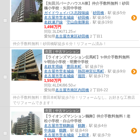
【矢田川パークハウスA棟】仲介手数料無料！砂田
橋小学校・矢田中学校
ガイドウェイバス志段味線
「
砂田橋
」駅 徒歩5分
名古屋市営名城線
「
砂田橋
」駅 徒歩5分
名鉄瀬戸線
「
守山自衛隊前
」駅 徒歩19分
1,498万円
間取:
3LDK/71.25㎡
愛知県
名古屋市東区
砂田橋
２丁目1
仲介手数料無料！砂田橋駅徒歩６分！リフォーム済み！
売買｜中古マンション
【ライオンズマンション伝馬町】✨️仲介手数料無料
✨️明治小学校・明豊中学校
名鉄常滑線
「
豊田本町
」駅 徒歩7分
名古屋市営名城線
「
熱田神宮伝馬町
」駅 徒歩9分
名古屋市営名城線
「
堀田
」駅 徒歩17分
1,550万円
間取:
4LDK/86.50㎡
愛知県
名古屋市南区
内田橋
２丁目6-22
仲介手数料無料！豊田本町駅徒歩7分！リフォームなし。お好きな工務店
でリフォームできます！
売買｜中古マンション
【ライオンズマンション鶴舞】仲介手数料無料！老
松小学校・白山中学校
名古屋市営鶴舞線
「
鶴舞
」駅 徒歩4分
中央線
「
鶴舞
」駅 徒歩4分
名古屋市営名城線
「
上前津
」駅 徒歩7分
1,590万円