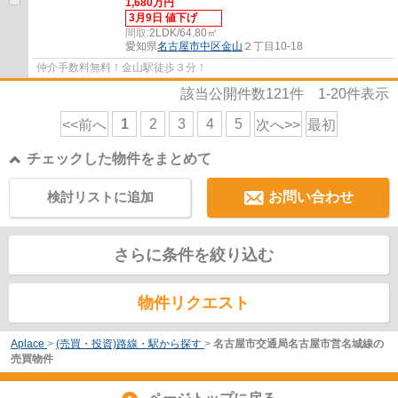
1,680万円
3月9日 値下げ
間取:
2LDK/64.80㎡
愛知県
名古屋市中区
金山
２丁目10-18
仲介手数料無料！金山駅徒歩３分！
該当公開件数
121
件
1-20
件表示
1
2
3
4
5
<<前へ
次へ>>
最初
チェックした物件をまとめて
検討リストに追加
お問い合わせ
さらに条件を絞り込む
物件リクエスト
Aplace
>
(売買・投資)路線・駅から探す
>
名古屋市交通局名古屋市営名城線の
売買物件