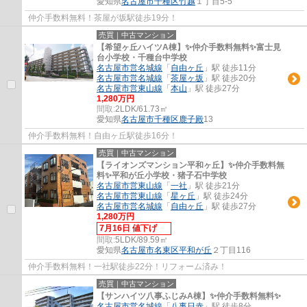
愛知県
名古屋市千種区
竹越
１丁目5-5
仲介手数料無料！茶屋が坂駅徒歩19分！
売買｜中古マンション
【希望ヶ丘ハイツA棟】✨️仲介手数料無料✨️富士見
台小学校・千種台中学校
名古屋市営名城線
「
自由ヶ丘
」駅 徒歩11分
名古屋市営名城線
「
茶屋ヶ坂
」駅 徒歩20分
名古屋市営東山線
「
本山
」駅 徒歩27分
1,280万円
間取:
2LDK/61.73㎡
愛知県
名古屋市千種区
鹿子殿
13
仲介手数料無料！自由ヶ丘駅徒歩16分！
売買｜中古マンション
【ライオンズマンション平和ヶ丘】✨️仲介手数料無
料✨️平和が丘小学校・猪子石中学校
名古屋市営東山線
「
一社
」駅 徒歩21分
名古屋市営東山線
「
星ヶ丘
」駅 徒歩24分
名古屋市営名城線
「
自由ヶ丘
」駅 徒歩27分
1,280万円
7月16日 値下げ
間取:
5LDK/89.59㎡
愛知県
名古屋市名東区
平和が丘
２丁目116
仲介手数料無料！一社駅徒歩22分！リフォーム済み！
売買｜中古マンション
【サンハイツ八事ふじみA棟】✨️仲介手数料無料✨️
名古屋市営名城線
「
八事日赤
」駅 徒歩8分