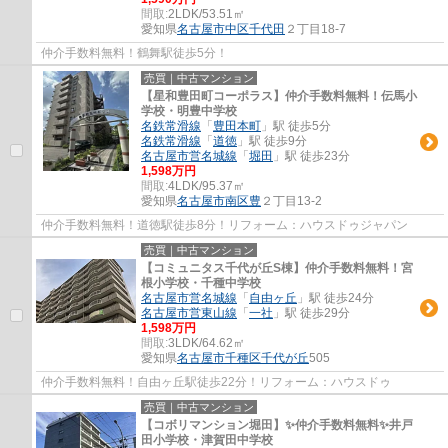
間取:
2LDK/53.51㎡
愛知県
名古屋市中区
千代田
２丁目18-7
仲介手数料無料！鶴舞駅徒歩5分！
売買｜中古マンション
【星和豊田町コーポラス】仲介手数料無料！伝馬小
学校・明豊中学校
名鉄常滑線
「
豊田本町
」駅 徒歩5分
名鉄常滑線
「
道徳
」駅 徒歩9分
名古屋市営名城線
「
堀田
」駅 徒歩23分
1,598万円
間取:
4LDK/95.37㎡
愛知県
名古屋市南区
豊
２丁目13-2
仲介手数料無料！道徳駅徒歩8分！リフォーム：ハウスドゥジャパン
売買｜中古マンション
【コミュニタス千代が丘S棟】仲介手数料無料！宮
根小学校・千種中学校
名古屋市営名城線
「
自由ヶ丘
」駅 徒歩24分
名古屋市営東山線
「
一社
」駅 徒歩29分
1,598万円
間取:
3LDK/64.62㎡
愛知県
名古屋市千種区
千代が丘
505
仲介手数料無料！自由ヶ丘駅徒歩22分！リフォーム：ハウスドゥ
売買｜中古マンション
【コボリマンション堀田】✨️仲介手数料無料✨️井戸
田小学校・津賀田中学校