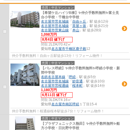
売買｜中古マンション
【希望ケ丘ハイツB棟】✨️仲介手数料無料✨️富士見
台小学校・千種台中学校
名古屋市営名城線
「
自由ヶ丘
」駅 徒歩12分
名古屋市営名城線
「
茶屋ヶ坂
」駅 徒歩21分
名古屋市営東山線
「
本山
」駅 徒歩28分
1,098万円
8月4日 値下げ
間取:
2LDK/70.42㎡
愛知県
名古屋市千種区
鹿子殿
12
仲介手数料無料！自由ヶ丘駅徒歩13分！リフォーム物件！
売買｜中古マンション
【パレス呼続】✨️仲介手数料無料✨️呼続小学校・新
郊中学校
名鉄名古屋本線
「
呼続
」駅 徒歩5分
名古屋市営名城線
「
妙音通
」駅 徒歩10分
名古屋市営桜通線
「
桜本町
」駅 徒歩14分
1,180万円
6月11日 値下げ
間取:
3LDK/74.16㎡
愛知県
名古屋市南区
呼続
１丁目15-4
仲介手数料無料！桜通線桜本駅徒歩7分！リフォーム物件！
売買｜中古マンション
【プラザフェニックス熱田】✨️仲介手数料無料✨️船
方小学校・日比野中学校