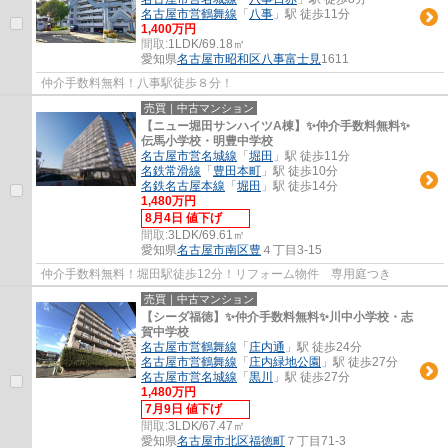
名古屋市営鶴舞線
「
八事
」駅 徒歩11分
1,400万円
間取:
1LDK/69.18㎡
愛知県
名古屋市昭和区
八事富士見
1611
仲介手数料無料！八事駅徒歩８分！
売買｜中古マンション
【ニュー堀田サンハイツA棟】✨️仲介手数料無料✨️
伝馬小学校・明豊中学校
名古屋市営名城線
「
堀田
」駅 徒歩11分
名鉄常滑線
「
豊田本町
」駅 徒歩10分
名鉄名古屋本線
「
堀田
」駅 徒歩14分
1,480万円
8月4日 値下げ
間取:
3LDK/69.61㎡
愛知県
名古屋市南区
豊
４丁目3-15
仲介手数料無料！堀田駅徒歩12分！リフォーム物件 専用庭つき
売買｜中古マンション
【シーダ福徳】✨️仲介手数料無料✨️川中小学校・志
賀中学校
名古屋市営鶴舞線
「
庄内通
」駅 徒歩24分
名古屋市営鶴舞線
「
庄内緑地公園
」駅 徒歩27分
名古屋市営名城線
「
黒川
」駅 徒歩27分
1,480万円
7月9日 値下げ
間取:
3LDK/67.47㎡
愛知県
名古屋市北区
福徳町
７丁目71-3