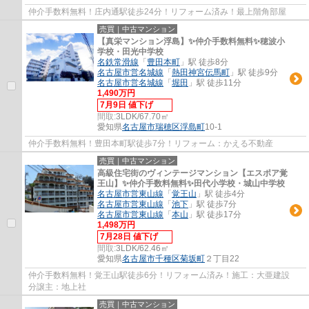
仲介手数料無料！庄内通駅徒歩24分！リフォーム済み！最上階角部屋
売買｜中古マンション
【真栄マンション浮島】✨️仲介手数料無料✨️穂波小
学校・田光中学校
名鉄常滑線
「
豊田本町
」駅 徒歩8分
名古屋市営名城線
「
熱田神宮伝馬町
」駅 徒歩9分
名古屋市営名城線
「
堀田
」駅 徒歩11分
1,490万円
7月9日 値下げ
間取:
3LDK/67.70㎡
愛知県
名古屋市瑞穂区
浮島町
10-1
仲介手数料無料！豊田本町駅徒歩7分！リフォーム：かえる不動産
売買｜中古マンション
高級住宅街のヴィンテージマンション【エスポア覚
王山】✨️仲介手数料無料✨️田代小学校・城山中学校
名古屋市営東山線
「
覚王山
」駅 徒歩4分
名古屋市営東山線
「
池下
」駅 徒歩7分
名古屋市営東山線
「
本山
」駅 徒歩17分
1,498万円
7月28日 値下げ
間取:
3LDK/62.46㎡
愛知県
名古屋市千種区
菊坂町
２丁目22
仲介手数料無料！覚王山駅徒歩6分！リフォーム済み！施工：大亜建設
分譲主：地上社
売買｜中古マンション