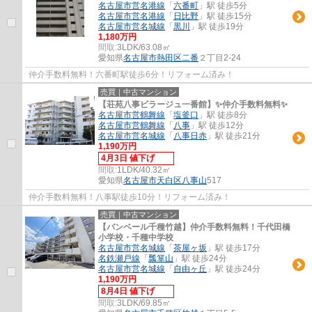
名古屋市営名港線
「
六番町
」駅 徒歩5分
名古屋市営名港線
「
日比野
」駅 徒歩15分
名古屋市営名城線
「
黒川
」駅 徒歩19分
1,180万円
間取:
3LDK/63.08㎡
愛知県
名古屋市熱田区
二番
２丁目2-24
仲介手数料無料！六番町駅徒歩6分！リフォーム済み！
売買｜中古マンション
【荘苑八事ビラージュ一番館】✨️仲介手数料無料✨️
名古屋市営鶴舞線
「
塩釜口
」駅 徒歩8分
名古屋市営鶴舞線
「
八事
」駅 徒歩12分
名古屋市営名城線
「
八事日赤
」駅 徒歩21分
1,190万円
4月3日 値下げ
間取:
1LDK/40.32㎡
愛知県
名古屋市天白区
八事山
517
仲介手数料無料！八事駅徒歩10分！リフォーム済み！
売買｜中古マンション
【バンベール千種竹越】仲介手数料無料！千代田橋
小学校・千種中学校
名古屋市営名城線
「
茶屋ヶ坂
」駅 徒歩17分
名鉄瀬戸線
「
瓢箪山
」駅 徒歩24分
名古屋市営名城線
「
自由ヶ丘
」駅 徒歩24分
1,190万円
8月4日 値下げ
間取:
3LDK/69.85㎡