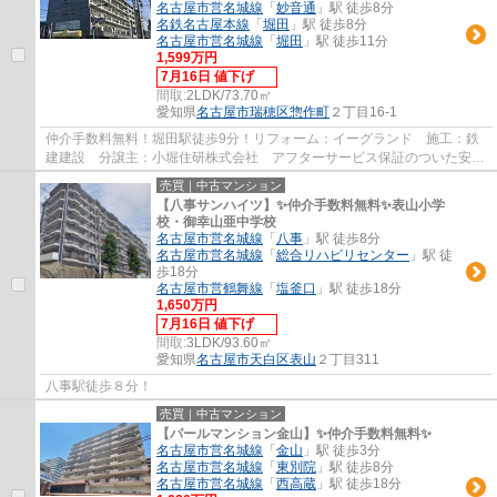
名古屋市営名城線
「
妙音通
」駅 徒歩8分
名鉄名古屋本線
「
堀田
」駅 徒歩8分
名古屋市営名城線
「
堀田
」駅 徒歩11分
1,599万円
7月16日 値下げ
間取:
2LDK/73.70㎡
愛知県
名古屋市瑞穂区
惣作町
２丁目16-1
仲介手数料無料！堀田駅徒歩9分！リフォーム：イーグランド 施工：鉄
建建設 分譲主：小堀住研株式会社 アフターサービス保証のついた安心
リフォーム物件です。
売買｜中古マンション
【八事サンハイツ】✨️仲介手数料無料✨️表山小学
校・御幸山亜中学校
名古屋市営名城線
「
八事
」駅 徒歩8分
名古屋市営名城線
「
総合リハビリセンター
」駅 徒
歩18分
名古屋市営鶴舞線
「
塩釜口
」駅 徒歩18分
1,650万円
7月16日 値下げ
間取:
3LDK/93.60㎡
愛知県
名古屋市天白区
表山
２丁目311
八事駅徒歩８分！
売買｜中古マンション
【パールマンション金山】✨️仲介手数料無料✨️
名古屋市営名城線
「
金山
」駅 徒歩3分
名古屋市営名城線
「
東別院
」駅 徒歩8分
名古屋市営名城線
「
西高蔵
」駅 徒歩18分