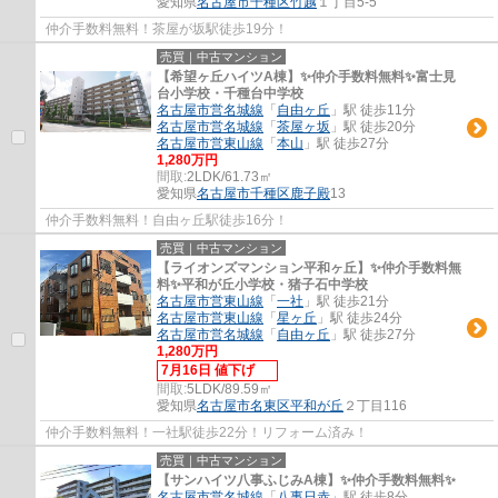
愛知県
名古屋市千種区
竹越
１丁目5-5
仲介手数料無料！茶屋が坂駅徒歩19分！
売買｜中古マンション
【希望ヶ丘ハイツA棟】✨️仲介手数料無料✨️富士見
台小学校・千種台中学校
名古屋市営名城線
「
自由ヶ丘
」駅 徒歩11分
名古屋市営名城線
「
茶屋ヶ坂
」駅 徒歩20分
名古屋市営東山線
「
本山
」駅 徒歩27分
1,280万円
間取:
2LDK/61.73㎡
愛知県
名古屋市千種区
鹿子殿
13
仲介手数料無料！自由ヶ丘駅徒歩16分！
売買｜中古マンション
【ライオンズマンション平和ヶ丘】✨️仲介手数料無
料✨️平和が丘小学校・猪子石中学校
名古屋市営東山線
「
一社
」駅 徒歩21分
名古屋市営東山線
「
星ヶ丘
」駅 徒歩24分
名古屋市営名城線
「
自由ヶ丘
」駅 徒歩27分
1,280万円
7月16日 値下げ
間取:
5LDK/89.59㎡
愛知県
名古屋市名東区
平和が丘
２丁目116
仲介手数料無料！一社駅徒歩22分！リフォーム済み！
売買｜中古マンション
【サンハイツ八事ふじみA棟】✨️仲介手数料無料✨️
名古屋市営名城線
「
八事日赤
」駅 徒歩8分