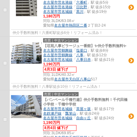
名古屋市営名港線
「
六番町
」駅 徒歩5分
名古屋市営名港線
「
日比野
」駅 徒歩15分
名古屋市営名城線
「
黒川
」駅 徒歩19分
1,180万円
間取:
3LDK/63.08㎡
愛知県
名古屋市熱田区
二番
２丁目2-24
仲介手数料無料！六番町駅徒歩6分！リフォーム済み！
売買｜中古マンション
【荘苑八事ビラージュ一番館】✨️仲介手数料無料✨️
名古屋市営鶴舞線
「
塩釜口
」駅 徒歩8分
名古屋市営鶴舞線
「
八事
」駅 徒歩12分
名古屋市営名城線
「
八事日赤
」駅 徒歩21分
1,190万円
4月3日 値下げ
間取:
1LDK/40.32㎡
愛知県
名古屋市天白区
八事山
517
仲介手数料無料！八事駅徒歩10分！リフォーム済み！
売買｜中古マンション
【バンベール千種竹越】仲介手数料無料！千代田橋
小学校・千種中学校
名古屋市営名城線
「
茶屋ヶ坂
」駅 徒歩17分
名鉄瀬戸線
「
瓢箪山
」駅 徒歩24分
名古屋市営名城線
「
自由ヶ丘
」駅 徒歩24分
1,190万円
8月4日 値下げ
間取:
3LDK/69.85㎡