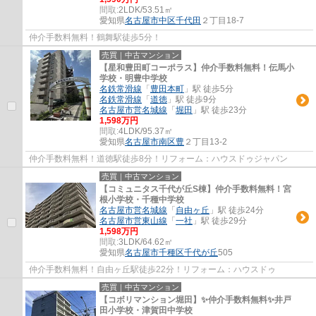
間取:
2LDK/53.51㎡
愛知県
名古屋市中区
千代田
２丁目18-7
仲介手数料無料！鶴舞駅徒歩5分！
売買｜中古マンション
【星和豊田町コーポラス】仲介手数料無料！伝馬小
学校・明豊中学校
名鉄常滑線
「
豊田本町
」駅 徒歩5分
名鉄常滑線
「
道徳
」駅 徒歩9分
名古屋市営名城線
「
堀田
」駅 徒歩23分
1,598万円
間取:
4LDK/95.37㎡
愛知県
名古屋市南区
豊
２丁目13-2
仲介手数料無料！道徳駅徒歩8分！リフォーム：ハウスドゥジャパン
売買｜中古マンション
【コミュニタス千代が丘S棟】仲介手数料無料！宮
根小学校・千種中学校
名古屋市営名城線
「
自由ヶ丘
」駅 徒歩24分
名古屋市営東山線
「
一社
」駅 徒歩29分
1,598万円
間取:
3LDK/64.62㎡
愛知県
名古屋市千種区
千代が丘
505
仲介手数料無料！自由ヶ丘駅徒歩22分！リフォーム：ハウスドゥ
売買｜中古マンション
【コボリマンション堀田】✨️仲介手数料無料✨️井戸
田小学校・津賀田中学校