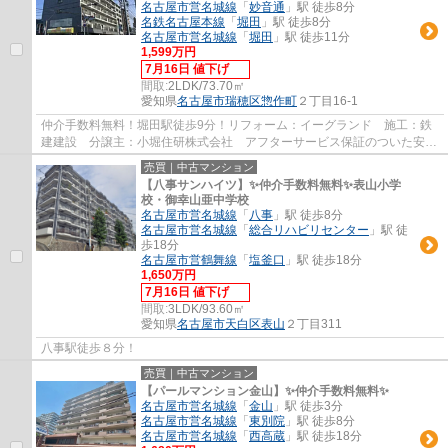
名古屋市営名城線
「
妙音通
」駅 徒歩8分
名鉄名古屋本線
「
堀田
」駅 徒歩8分
名古屋市営名城線
「
堀田
」駅 徒歩11分
1,599万円
7月16日 値下げ
間取:
2LDK/73.70㎡
愛知県
名古屋市瑞穂区
惣作町
２丁目16-1
仲介手数料無料！堀田駅徒歩9分！リフォーム：イーグランド 施工：鉄
建建設 分譲主：小堀住研株式会社 アフターサービス保証のついた安心
リフォーム物件です。
売買｜中古マンション
【八事サンハイツ】✨️仲介手数料無料✨️表山小学
校・御幸山亜中学校
名古屋市営名城線
「
八事
」駅 徒歩8分
名古屋市営名城線
「
総合リハビリセンター
」駅 徒
歩18分
名古屋市営鶴舞線
「
塩釜口
」駅 徒歩18分
1,650万円
7月16日 値下げ
間取:
3LDK/93.60㎡
愛知県
名古屋市天白区
表山
２丁目311
八事駅徒歩８分！
売買｜中古マンション
【パールマンション金山】✨️仲介手数料無料✨️
名古屋市営名城線
「
金山
」駅 徒歩3分
名古屋市営名城線
「
東別院
」駅 徒歩8分
名古屋市営名城線
「
西高蔵
」駅 徒歩18分