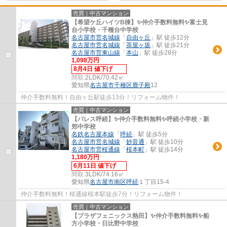
売買｜中古マンション
【希望ケ丘ハイツB棟】✨️仲介手数料無料✨️富士見
台小学校・千種台中学校
名古屋市営名城線
「
自由ヶ丘
」駅 徒歩12分
名古屋市営名城線
「
茶屋ヶ坂
」駅 徒歩21分
名古屋市営東山線
「
本山
」駅 徒歩28分
1,098万円
8月4日 値下げ
間取:
2LDK/70.42㎡
愛知県
名古屋市千種区
鹿子殿
12
仲介手数料無料！自由ヶ丘駅徒歩13分！リフォーム物件！
売買｜中古マンション
【パレス呼続】✨️仲介手数料無料✨️呼続小学校・新
郊中学校
名鉄名古屋本線
「
呼続
」駅 徒歩5分
名古屋市営名城線
「
妙音通
」駅 徒歩10分
名古屋市営桜通線
「
桜本町
」駅 徒歩14分
1,180万円
6月11日 値下げ
間取:
3LDK/74.16㎡
愛知県
名古屋市南区
呼続
１丁目15-4
仲介手数料無料！桜通線桜本駅徒歩7分！リフォーム物件！
売買｜中古マンション
【プラザフェニックス熱田】✨️仲介手数料無料✨️船
方小学校・日比野中学校