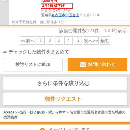
1,680万円
3月9日 値下げ
間取:
2LDK/64.80㎡
愛知県
名古屋市中区
金山
２丁目10-18
仲介手数料無料！金山駅徒歩３分！
該当公開件数
121
件
1-20
件表示
1
2
3
4
5
<<前へ
次へ>>
最初
チェックした物件をまとめて
検討リストに追加
お問い合わせ
さらに条件を絞り込む
物件リクエスト
Aplace
>
(売買・投資)路線・駅から探す
>
名古屋市交通局名古屋市営名城線の
売買物件