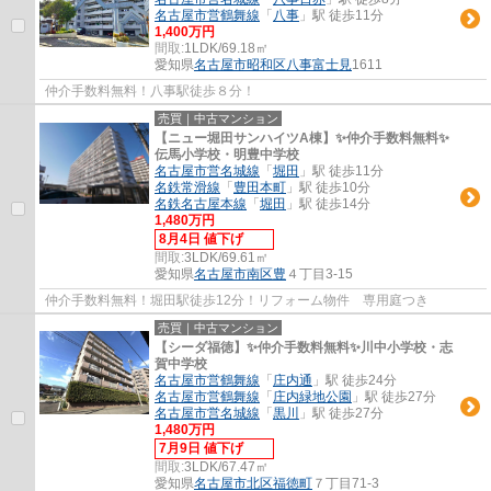
名古屋市営鶴舞線
「
八事
」駅 徒歩11分
1,400万円
間取:
1LDK/69.18㎡
愛知県
名古屋市昭和区
八事富士見
1611
仲介手数料無料！八事駅徒歩８分！
売買｜中古マンション
【ニュー堀田サンハイツA棟】✨️仲介手数料無料✨️
伝馬小学校・明豊中学校
名古屋市営名城線
「
堀田
」駅 徒歩11分
名鉄常滑線
「
豊田本町
」駅 徒歩10分
名鉄名古屋本線
「
堀田
」駅 徒歩14分
1,480万円
8月4日 値下げ
間取:
3LDK/69.61㎡
愛知県
名古屋市南区
豊
４丁目3-15
仲介手数料無料！堀田駅徒歩12分！リフォーム物件 専用庭つき
売買｜中古マンション
【シーダ福徳】✨️仲介手数料無料✨️川中小学校・志
賀中学校
名古屋市営鶴舞線
「
庄内通
」駅 徒歩24分
名古屋市営鶴舞線
「
庄内緑地公園
」駅 徒歩27分
名古屋市営名城線
「
黒川
」駅 徒歩27分
1,480万円
7月9日 値下げ
間取:
3LDK/67.47㎡
愛知県
名古屋市北区
福徳町
７丁目71-3