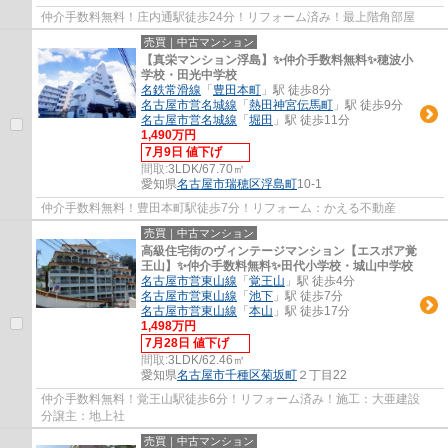
仲介手数料無料！庄内通駅徒歩24分！リフォーム済み！最上階角部屋
売買｜中古マンション
【真栄マンション浮島】✨️仲介手数料無料✨️穂波小
学校・田光中学校
名鉄常滑線
「
豊田本町
」駅 徒歩8分
名古屋市営名城線
「
熱田神宮伝馬町
」駅 徒歩9分
名古屋市営名城線
「
堀田
」駅 徒歩11分
1,490万円
7月9日 値下げ
間取:
3LDK/67.70㎡
愛知県
名古屋市瑞穂区
浮島町
10-1
仲介手数料無料！豊田本町駅徒歩7分！リフォーム：かえる不動産
売買｜中古マンション
高級住宅街のヴィンテージマンション【エスポア覚
王山】✨️仲介手数料無料✨️田代小学校・城山中学校
名古屋市営東山線
「
覚王山
」駅 徒歩4分
名古屋市営東山線
「
池下
」駅 徒歩7分
名古屋市営東山線
「
本山
」駅 徒歩17分
1,498万円
7月28日 値下げ
間取:
3LDK/62.46㎡
愛知県
名古屋市千種区
菊坂町
２丁目22
仲介手数料無料！覚王山駅徒歩6分！リフォーム済み！施工：大亜建設
分譲主：地上社
売買｜中古マンション