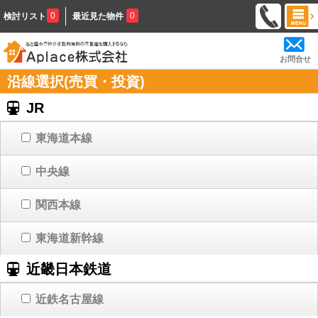
0
0
検討リスト
最近見た物件
お問合せ
沿線選択(売買・投資)
JR
東海道本線
中央線
関西本線
東海道新幹線
近畿日本鉄道
近鉄名古屋線