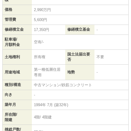
価格
2,990万円
管理費
5,600円
修繕積立金
修繕積立基金
17,350円
-
駐車場/
空有/-
月額料金
国土法届出要
土地権利
所有権
不要
否
第一種低層住居
用途地域
地勢
-
専用
種別/構造
中古マンション/鉄筋コンクリート
向き
-
築年月
1994年 7月 (築32年)
所在階/
4階/ 4階建
階建
棟総戸数/