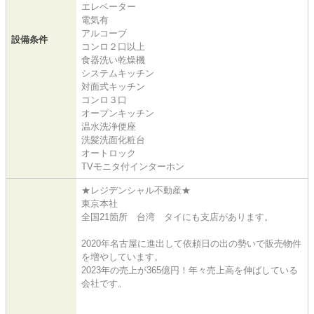
エレベーター
電気有
アルコーブ
設備条件
コンロ２口以上
食器洗い乾燥機
システムキッチン
対面式キッチン
コンロ３口
オープンキッチン
温水洗浄便座
洗髪洗面化粧台
オートロック
TVモニタ付インターホン
★レジデンシャル不動産★
東京本社
全国21箇所 台湾 タイにも支店があります。
2020年名古屋に進出して依頼日の出の勢いで販売物件
を増やしています。
2023年の売上が365億円！年々売上高を伸ばしている
会社です。