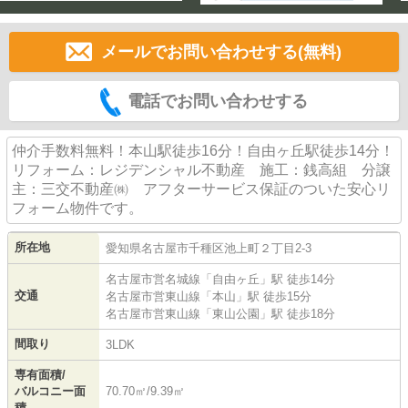
メールでお問い合わせする(無料)
電話でお問い合わせする
仲介手数料無料！本山駅徒歩16分！自由ヶ丘駅徒歩14分！
リフォーム：レジデンシャル不動産 施工：銭高組 分譲
主：三交不動産㈱ アフターサービス保証のついた安心リ
フォーム物件です。
所在地
愛知県
名古屋市千種区
池上町
２丁目2-3
名古屋市営名城線
「
自由ヶ丘
」駅 徒歩14分
交通
名古屋市営東山線
「
本山
」駅 徒歩15分
名古屋市営東山線
「
東山公園
」駅 徒歩18分
間取り
3LDK
専有面積/
バルコニー面
70.70㎡/9.39㎡
積