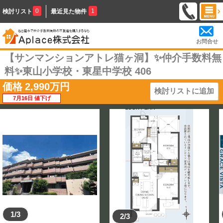
0
1
検討リスト
最近見た物件
お問合せ
【サンマンションアトレ猫ヶ洞】✨️仲介手数料無
料✨️東山小学校・東星中学校 406
価格
2,990
万円
検討リストに追加
7月16日 値下げ
1/3
2/3