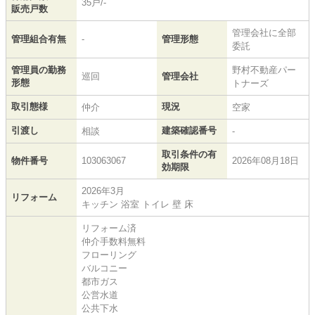
35戸/-
販売戸数
管理会社に全部
管理組合有無
-
管理形態
委託
管理員の勤務
野村不動産パー
巡回
管理会社
形態
トナーズ
取引態様
現況
仲介
空家
引渡し
建築確認番号
相談
-
取引条件の有
物件番号
103063067
2026年08月18日
効期限
2026年3月
リフォーム
キッチン 浴室 トイレ 壁 床
リフォーム済
仲介手数料無料
フローリング
バルコニー
都市ガス
公営水道
公共下水