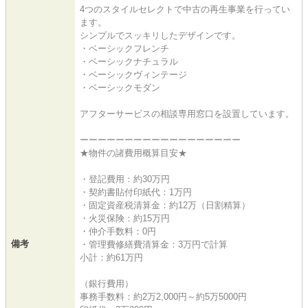
4つのスタイルセレクトで中古の再生事業を行ってい
ます。
シンプルでスッキリしたデザインです。
・ベーシックフレンチ
・ベーシックナチュラル
・ベーシックヴィンテージ
・ベーシックモダン
アフターサービスの相談専用窓口を設置しています。
ーーーーーーーーーーーーーーーーーー
★物件の諸費用概算目安★
・登記費用：約30万円
・契約書貼付印紙代：1万円
・固定資産税清算金：約12万（日割精算）
・火災保険：約15万円
・仲介手数料：0円
備考
・管理費修繕費清算金：3万円で計算
小計：約61万円
（銀行費用）
事務手数料：約2万2,000円～約5万5000円