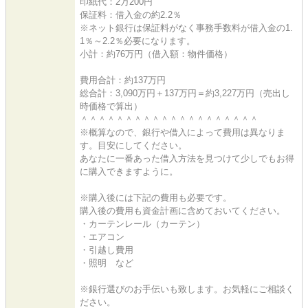
印紙代：2万200円
保証料：借入金の約2.2％
※ネット銀行は保証料がなく事務手数料が借入金の1.
1％～2.2％必要になります。
小計：約76万円（借入額：物件価格）
費用合計：約137万円
総合計：3,090万円＋137万円＝約3,227万円（売出し
時価格で算出）
＾＾＾＾＾＾＾＾＾＾＾＾＾＾＾＾＾＾＾＾
※概算なので、銀行や借入によって費用は異なりま
す。目安にしてください。
あなたに一番あった借入方法を見つけて少しでもお得
に購入できますように。
※購入後には下記の費用も必要です。
購入後の費用も資金計画に含めておいてください。
・カーテンレール（カーテン）
・エアコン
・引越し費用
・照明 など
※銀行選びのお手伝いも致します。お気軽にご相談く
ださい。