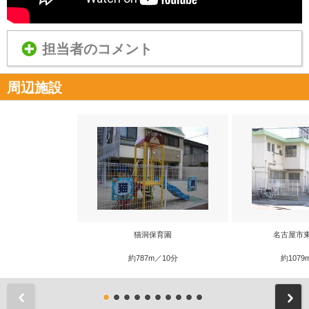
担当者のコメント
周辺施設
猫洞保育園
名古屋市
約787m／10分
約1079
前