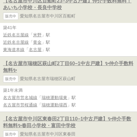
【名古屋市中川区百船町23−3中古戸建】仲介手数料無料！
あいち小学校・長良中学校
愛知県名古屋市中川区百船町
販売中
築41年
近鉄名古屋線
「
米野
」駅
近鉄名古屋線
「
黄金
」駅
東海道本線
「
名古屋
」駅
【名古屋市瑞穂区萩山町2丁目60−1中古戸建】✨️仲介手数料
無料✨️
愛知県名古屋市瑞穂区萩山町
販売中
築1年未満
名古屋市営名城線
「
瑞穂運動場東
」駅
名古屋市営桜通線
「
瑞穂運動場西
」駅
【名古屋市中川区東春田2丁目110−1中古戸建】✨️仲介手数
料無料✨️春田小学校・富田中学校
愛知県名古屋市中川区東春田
販売中