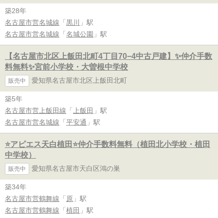
築28年
名古屋市営名城線
「
黒川
」駅
名古屋市営名城線
「
名城公園
」駅
【名古屋市北区上飯田北町4丁目70−4中古戸建】✨️仲介手数
料無料✨️宮前小学校・大曽根中学校
愛知県名古屋市北区上飯田北町
販売中
築5年
名古屋市営上飯田線
「
上飯田
」駅
名古屋市営名城線
「
平安通
」駅
⭐アピエス天白植田⭐仲介手数料無料（植田北小学校・植田
中学校）
愛知県名古屋市天白区鴻の巣
販売中
築34年
名古屋市営鶴舞線
「
原
」駅
名古屋市営鶴舞線
「
植田
」駅