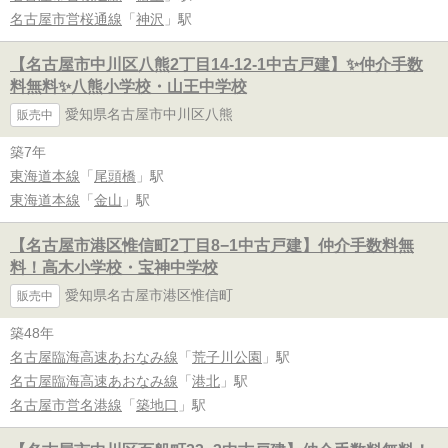
名古屋市営桜通線
「
神沢
」駅
【名古屋市中川区八熊2丁目14-12-1中古戸建】✨️仲介手数
料無料✨️八熊小学校・山王中学校
愛知県名古屋市中川区八熊
販売中
築7年
東海道本線
「
尾頭橋
」駅
東海道本線
「
金山
」駅
【名古屋市港区惟信町2丁目8−1中古戸建】仲介手数料無
料！高木小学校・宝神中学校
愛知県名古屋市港区惟信町
販売中
築48年
名古屋臨海高速あおなみ線
「
荒子川公園
」駅
名古屋臨海高速あおなみ線
「
港北
」駅
名古屋市営名港線
「
築地口
」駅