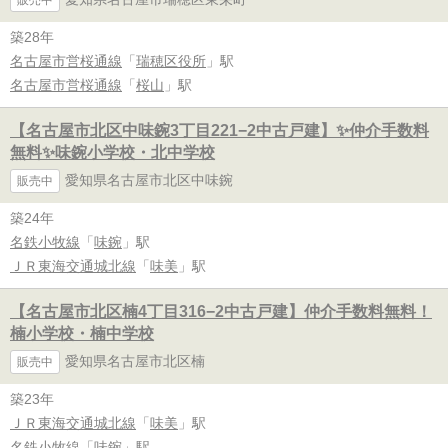
築28年
名古屋市営桜通線
「
瑞穂区役所
」駅
名古屋市営桜通線
「
桜山
」駅
【名古屋市北区中味鋺3丁目221−2中古戸建】✨️仲介手数料
無料✨️味鋺小学校・北中学校
愛知県名古屋市北区中味鋺
販売中
築24年
名鉄小牧線
「
味鋺
」駅
ＪＲ東海交通城北線
「
味美
」駅
【名古屋市北区楠4丁目316−2中古戸建】仲介手数料無料！
楠小学校・楠中学校
愛知県名古屋市北区楠
販売中
築23年
ＪＲ東海交通城北線
「
味美
」駅
名鉄小牧線
「
味鋺
」駅