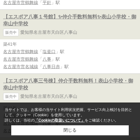
名古屋市営鶴舞線
「
平針
」駅
【エスポア八事１号館】✨️仲介手数料無料✨️表山小学校・御
幸山中学校
愛知県名古屋市天白区八事山
販売中
築41年
名古屋市営鶴舞線
「
塩釜口
」駅
名古屋市営鶴舞線
「
八事
」駅
名古屋市営名城線
「
八事日赤
」駅
【エスポア八事三号棟】仲介手数料無料！表山小学校・御
幸山中学校
愛知県名古屋市天白区八事山
販売中
築41年
当サイトでは、お客様の当サイト利用状況把握、サービス向上検討を目的と
して、クッキー（Cookie）を使用しています。
名古屋市営鶴舞線
「
塩釜口
」駅
詳しくは、当社の
「Cookieの取扱いについて」
をご確認ください。
名古屋市営名城線
「
八事
」駅
閉じる
名古屋市営鶴舞線
「
八事
」駅