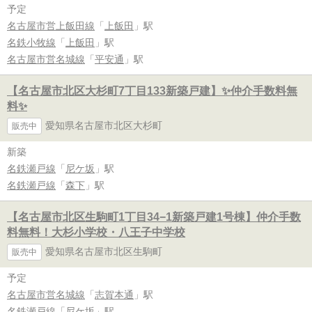
予定
名古屋市営上飯田線
「
上飯田
」駅
名鉄小牧線
「
上飯田
」駅
名古屋市営名城線
「
平安通
」駅
【名古屋市北区大杉町7丁目133新築戸建】✨️仲介手数料無
料✨️
愛知県名古屋市北区大杉町
販売中
新築
名鉄瀬戸線
「
尼ケ坂
」駅
名鉄瀬戸線
「
森下
」駅
【名古屋市北区生駒町1丁目34−1新築戸建1号棟】仲介手数
料無料！大杉小学校・八王子中学校
愛知県名古屋市北区生駒町
販売中
予定
名古屋市営名城線
「
志賀本通
」駅
名鉄瀬戸線
「
尼ケ坂
」駅