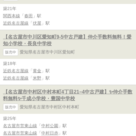
築21年
関西本線
「
春田
」駅
近鉄名古屋線
「
伏屋
」駅
【名古屋市中川区愛知町9-5中古戸建】仲介手数料無料！愛
知小学校・長良中学校
愛知県名古屋市中川区愛知町
販売中
築18年
近鉄名古屋線
「
黄金
」駅
近鉄名古屋線
「
米野
」駅
【名古屋市中村区中村本町4丁目21−4中古戸建】✨️仲介手数
料無料✨️千成小学校・豊国中学校
愛知県名古屋市中村区中村本町
販売中
築25年
名古屋市営東山線
「
中村公園
」駅
名古屋市営東山線
「
中村日赤
」駅