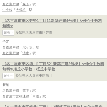
名鉄瀬戸線
「
森下
」駅
中央線
「
大曽根
」駅
【名古屋市東区芳野1丁目11新築戸建4号棟】✨️仲介手数料
無料✨️
愛知県名古屋市東区芳野
販売中
予定
名鉄瀬戸線
「
尼ケ坂
」駅
名鉄瀬戸線
「
清水
」駅
【名古屋市東区徳川1丁目521新築戸建2号棟】✨️仲介手数料
無料✨️旭丘小学校・桜丘中学校
愛知県名古屋市東区徳川
販売中
新築
名鉄瀬戸線
「
森下
」駅
名古屋市営桜通線
「
車道
」駅