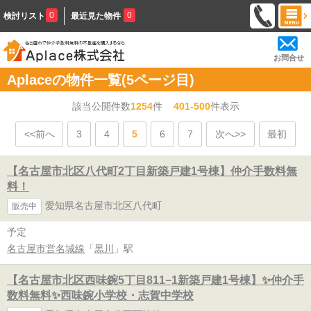
0
0
検討リスト
最近見た物件
お問合せ
Aplaceの物件一覧(5ページ目)
該当公開件数
1254
件
401-500
件表示
<<前へ
3
4
5
6
7
次へ>>
最初
【名古屋市北区八代町2丁目新築戸建1号棟】仲介手数料無
料！
愛知県名古屋市北区八代町
販売中
予定
名古屋市営名城線
「
黒川
」駅
【名古屋市北区西味鋺5丁目811−1新築戸建1号棟】✨️仲介手
数料無料✨️西味鋺小学校・志賀中学校