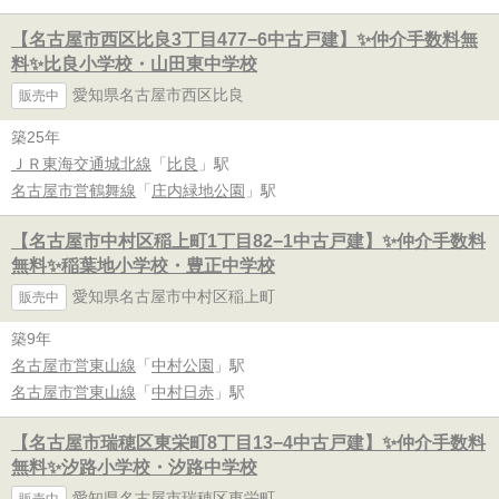
【名古屋市西区比良3丁目477−6中古戸建】✨️仲介手数料無
料✨️比良小学校・山田東中学校
愛知県名古屋市西区比良
販売中
築25年
ＪＲ東海交通城北線
「
比良
」駅
名古屋市営鶴舞線
「
庄内緑地公園
」駅
【名古屋市中村区稲上町1丁目82−1中古戸建】✨️仲介手数料
無料✨️稲葉地小学校・豊正中学校
愛知県名古屋市中村区稲上町
販売中
築9年
名古屋市営東山線
「
中村公園
」駅
名古屋市営東山線
「
中村日赤
」駅
【名古屋市瑞穂区東栄町8丁目13−4中古戸建】✨️仲介手数料
無料✨️汐路小学校・汐路中学校
愛知県名古屋市瑞穂区東栄町
販売中