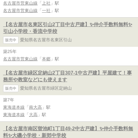
名古屋市営東山線
「
上社
」駅
名古屋市営東山線
「
一社
」駅
【名古屋市名東区引山2丁目中古戸建】✨️仲介手数料無料✨️
引山小学校・香流中学校
愛知県名古屋市名東区引山
販売中
築25年
名古屋市営東山線
「
本郷
」駅
【名古屋市緑区定納山2丁目307-1中古戸建】平屋建て！事
務所や教室などにも使えます
愛知県名古屋市緑区定納山
販売中
築7年
東海道本線
「
南大高
」駅
東海道本線
「
大高
」駅
【名古屋市南区曽池町1丁目49-2中古戸建】✨️仲介手数料無
料✨️大磯小学校・新郊中学校