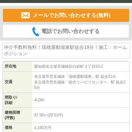
メールでお問い合わせする(無料)
電話でお問い合わせする
仲介手数料無料！瑞穂運動場東駅徒歩19分！施工：ホーム
ポジション
所在地
愛知県
名古屋市瑞穂区
白砂町
３丁目53-2
名古屋市営名城線
「
瑞穂運動場東
」駅 徒歩21分
交通
名古屋市営名城線
「
総合リハビリセンター
」駅 徒歩2
5分
間取り/
4LDK/
詳細
建物面積
97.58㎡(29.51坪)
(坪数)
価格
4,190万円