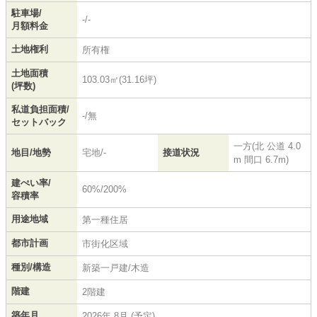
駐車場/
-/-
月額料金
土地権利
所有権
土地面積
103.03㎡(31.16坪)
(坪数)
私道負担面積/
-/無
セットバック
一方(北 公道 4.0
地目/地勢
宅地/-
接道状況
m 間口 6.7m)
建ぺい率/
60%/200%
容積率
用途地域
第一種住居
都市計画
市街化区域
種別/構造
新築一戸建/木造
階建
2階建
築年月
2026年 8月 (予定)