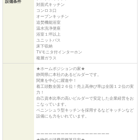
設備条件
対面式キッチン
コンロ３口
オープンキッチン
追焚機能浴室
温水洗浄便座
浴室１坪以上
ユニットバス
床下収納
TVモニタ付インターホン
複層ガラス
★ホームポジションの家★
静岡県に本社のあるビルダーです。
関東を中心に躍進中！
着工頭数全国２６位！売上高伸び率は全国１２位の実
力！
自己資本比率の高いビルダーで安定した企業経営をお
こなっています。
ペニンシュラ型キッチンを採用するなどキッチンなど
設備にも力をいれています。
ーーーーーーーーーーーーーーーーーー
★物件の諸費用概算目安★