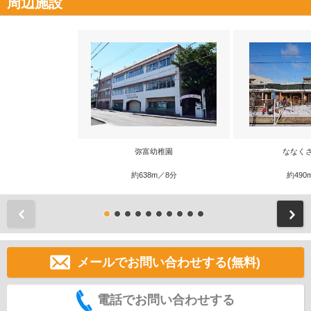
周辺施設
弥富幼稚園
ななく
約638m／8分
約490
前
メールでお問い合わせする(無料)
電話でお問い合わせする