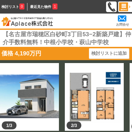
0
1
検討リスト
最近見た物件
お問合せ
【名古屋市瑞穂区白砂町3丁目53−2新築戸建】仲
介手数料無料！中根小学校・萩山中学校
価格
4,190
万円
検討リストに追加
1/3
2/3