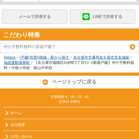
メールで共有する
LINEで共有する
こだわり特集
仲介手数料無料の新築戸建て
Aplace
>
(戸建(売買))路線・駅から探す
>
名古屋市交通局名古屋市営名城線
>
瑞穂運動場東駅
>
【名古屋市瑞穂区白砂町3丁目53−2新築戸建】仲介手数料無
料！中根小学校・萩山中学校
ページトップに戻る
営業時間:9：00～19：00
定休日:水曜日
ホーム
会社概要
お問い合わせ