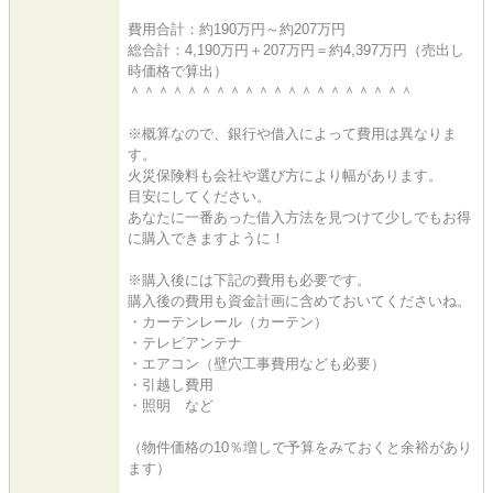
費用合計：約190万円～約207万円
総合計：4,190万円＋207万円＝約4,397万円（売出し
時価格で算出）
＾＾＾＾＾＾＾＾＾＾＾＾＾＾＾＾＾＾＾＾
※概算なので、銀行や借入によって費用は異なりま
す。
火災保険料も会社や選び方により幅があります。
目安にしてください。
あなたに一番あった借入方法を見つけて少しでもお得
に購入できますように！
※購入後には下記の費用も必要です。
購入後の費用も資金計画に含めておいてくださいね。
・カーテンレール（カーテン）
・テレビアンテナ
・エアコン（壁穴工事費用なども必要）
・引越し費用
・照明 など
（物件価格の10％増しで予算をみておくと余裕があり
ます）