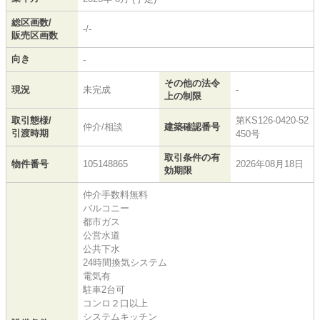
総区画数/
-/-
販売区画数
向き
-
その他の法令
現況
未完成
-
上の制限
取引態様/
第KS126-0420-52
仲介/相談
建築確認番号
引渡時期
450号
取引条件の有
物件番号
105148865
2026年08月18日
効期限
仲介手数料無料
バルコニー
都市ガス
公営水道
公共下水
24時間換気システム
電気有
駐車2台可
コンロ２口以上
システムキッチン