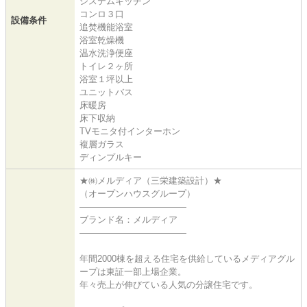
システムキッチン
コンロ３口
設備条件
追焚機能浴室
浴室乾燥機
温水洗浄便座
トイレ２ヶ所
浴室１坪以上
ユニットバス
床暖房
床下収納
TVモニタ付インターホン
複層ガラス
ディンプルキー
★㈱メルディア（三栄建築設計）★
（オープンハウスグループ）
――――――――――――
ブランド名：メルディア
――――――――――――
年間2000棟を超える住宅を供給しているメディアグル
ープは東証一部上場企業。
年々売上が伸びている人気の分譲住宅です。