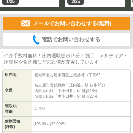
1/25
2/25
メールでお問い合わせする(無料)
電話でお問い合わせする
仲介手数料無料！庄内通駅徒歩15分！施工：メルディア・
床暖房や食洗機などの設備が充実しています
所在地
愛知県
名古屋市西区
上堀越町
３丁目63
名古屋市営鶴舞線
「
庄内通
」駅 徒歩16分
交通
名鉄犬山線
「
下小田井
」駅 徒歩18分
名鉄犬山線
「
中小田井
」駅 徒歩27分
間取り/
4LDK/
詳細
建物面積
106.09㎡(32.09坪)
(坪数)