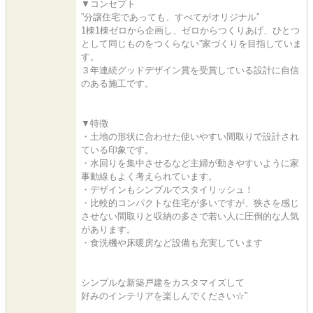
▼コンセプト
”分譲住宅であっても、すべてがオリジナル”
1棟1棟ゼロから企画し、ゼロからつくりあげ、ひとつ
として同じものをつくらない”家づくりを目指していま
す。
３年連続グッドデザイン賞を受賞している設計に自信
のある施工です。
▼特徴
・土地の形状に合わせた使いやすい間取りで設計され
ている印象です。
・水回りを集中させるなど主婦が動きやすいように家
事動線もよく考えられています。
・デザインもシンプルでスタイリッシュ！
・比較的コンパクトな住宅が多いですが、狭さを感じ
させない間取りと収納の多さで若い人に圧倒的な人気
があります。
・食洗機や床暖房など設備も充実しています
シンプルな新築戸建をカスタマイズして
好みのインテリアを楽しんでください☆”