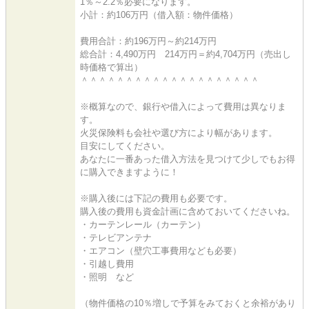
1％～2.2％必要になります。
小計：約106万円（借入額：物件価格）
費用合計：約196万円～約214万円
総合計：4,490万円 214万円＝約4,704万円（売出し
時価格で算出）
＾＾＾＾＾＾＾＾＾＾＾＾＾＾＾＾＾＾＾＾
※概算なので、銀行や借入によって費用は異なりま
す。
火災保険料も会社や選び方により幅があります。
目安にしてください。
あなたに一番あった借入方法を見つけて少しでもお得
に購入できますように！
※購入後には下記の費用も必要です。
購入後の費用も資金計画に含めておいてくださいね。
・カーテンレール（カーテン）
・テレビアンテナ
・エアコン（壁穴工事費用なども必要）
・引越し費用
・照明 など
（物件価格の10％増しで予算をみておくと余裕があり