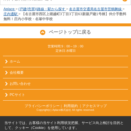
Aplace
>
(戸建(売買))路線・駅から探す
>
名古屋市交通局名古屋市営鶴舞線
>
庄内通駅
>
【名古屋市西区上堀越町3丁目3丁目63新築戸建1号棟】仲介手数料
無料！庄内小学校・名塚中学校
ページトップに戻る
営業時間:9：00～19：00
定休日:水曜日
ホーム
会社概要
お問い合わせ
PCサイト
プライバシーポリシー
利用規約
｜アクセスマップ
｜
Copyright(c) Aplace株式会社 All rights reserved.
当サイトでは、お客様の当サイト利用状況把握、サービス向上検討を目的と
して、クッキー（Cookie）を使用しています。