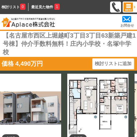
0
1
検討リスト
最近見た物件
お問合せ
【名古屋市西区上堀越町3丁目3丁目63新築戸建1
号棟】仲介手数料無料！庄内小学校・名塚中学
校
価格
4,490
万円
検討リストに追加