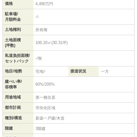
価格
4,490万円
駐車場/
-/-
月額料金
土地権利
所有権
土地面積
100.20㎡(30.31坪)
(坪数)
私道負担面積/
-/無
セットバック
地目/地勢
接道状況
宅地/-
一方
建ぺい率/
60%/200%
容積率
用途地域
第一種住居
都市計画
市街化区域
種別/構造
新築一戸建/木造
階建
3階建