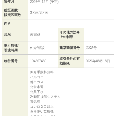
築年月
2026年 12月 (予定)
総区画数/
3区画/3区画
販売区画数
向き
-
その他の法令
現況
未完成
-
上の制限
取引態様/
仲介/相談
建築確認番号
第KS号
引渡時期
取引条件の有
物件番号
104867480
2026年08月18日
効期限
仲介手数料無料
バルコニー
都市ガス
公営水道
公共下水
24時間換気システム
電気有
コンロ２口以上
食器洗い乾燥機