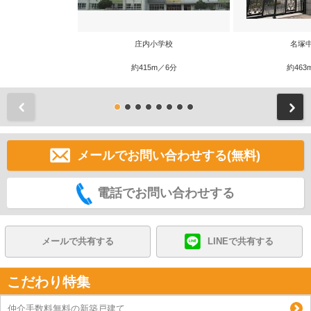
庄内小学校
名塚
約415m／6分
約463
前
メールでお問い合わせする(無料)
電話でお問い合わせする
メールで共有する
LINEで共有する
こだわり特集
仲介手数料無料の新築戸建て