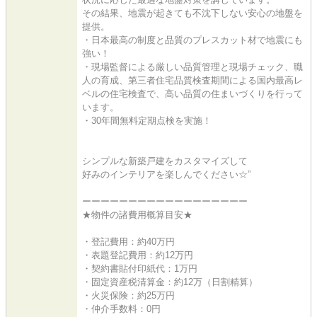
その結果、地震が起きても不沈下しない安心の地盤を
提供。
・日本最高の制度と品質のプレスカット材で地震にも
強い！
・現場監督による厳しい品質管理と現場チェック、職
人の育成、第三者住宅品質検査期間による国内最高レ
ベルの住宅検査で、高い品質の住まいづくりを行って
います。
・30年間無料定期点検を実施！
シンプルな新築戸建をカスタマイズして
好みのインテリアを楽しんでください☆”
ーーーーーーーーーーーーーーーーーー
★物件の諸費用概算目安★
・登記費用：約40万円
・表題登記費用：約12万円
・契約書貼付印紙代：1万円
・固定資産税清算金：約12万（日割精算）
・火災保険：約25万円
・仲介手数料：0円