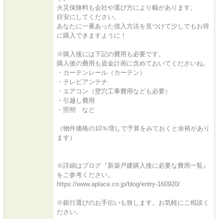
火災保険料も会社や選び方により幅があります。
目安にしてください。
あなたに一番あった借入方法を見つけて少しでもお得
に購入できますように！
※購入後には下記の費用も必要です。
購入後の費用も資金計画に含めておいてくださいね。
・カーテンレール（カーテン）
・テレビアンテナ
・エアコン（壁穴工事費用なども必要）
・引越し費用
・照明 など
（物件価格の10％増しで予算をみておくと余裕があり
ます）
※詳細はブログ『新築戸建購入後に必要な費用一覧』
をご参考ください。
https://www.aplace.co.jp/blog/entry-160920/
※銀行選びのお手伝いも致します。お気軽にご相談く
ださい。