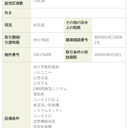
-/3区画
販売区画数
向き
-
その他の法令
現況
未完成
-
上の制限
取引態様/
第R08SHC10808
仲介/相談
建築確認番号
引渡時期
1号
取引条件の有
物件番号
105176489
2026年08月18日
効期限
仲介手数料無料
バルコニー
公営水道
公共下水
24時間換気システム
電気有
コンロ２口以上
食器洗い乾燥機
システムキッチン
コンロ３口
設備条件
追焚機能浴室
浴室乾燥機