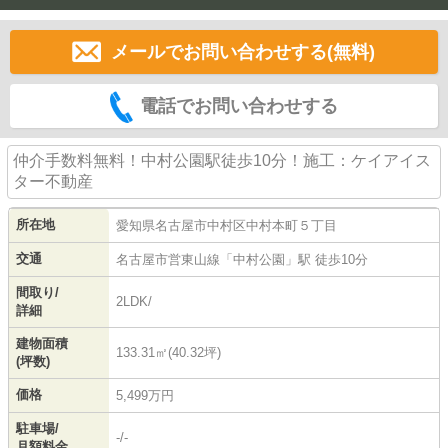
メールでお問い合わせする(無料)
電話でお問い合わせする
仲介手数料無料！中村公園駅徒歩10分！施工：ケイアイス
ター不動産
所在地
愛知県
名古屋市中村区
中村本町
５丁目
交通
名古屋市営東山線
「
中村公園
」駅 徒歩10分
間取り/
2LDK/
詳細
建物面積
133.31㎡(40.32坪)
(坪数)
価格
5,499万円
駐車場/
-/-
月額料金