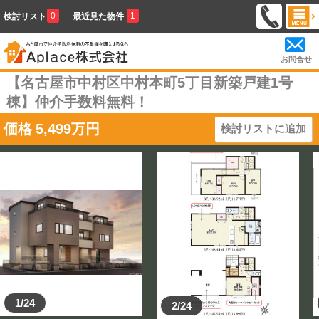
0
1
検討リスト
最近見た物件
お問合せ
【名古屋市中村区中村本町5丁目新築戸建1号
棟】仲介手数料無料！
価格
5,499
万円
検討リストに追加
1/24
2/24