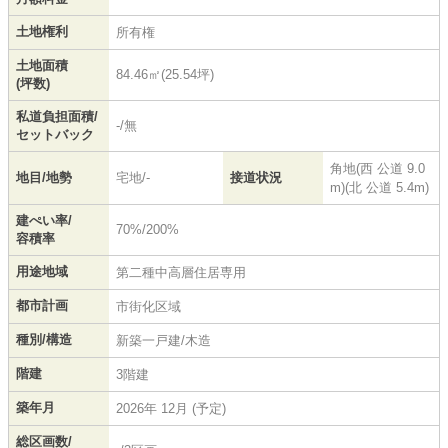
土地権利
所有権
土地面積
84.46㎡(25.54坪)
(坪数)
私道負担面積/
-/無
セットバック
角地(西 公道 9.0
地目/地勢
宅地/-
接道状況
m)(北 公道 5.4m)
建ぺい率/
70%/200%
容積率
用途地域
第二種中高層住居専用
都市計画
市街化区域
種別/構造
新築一戸建/木造
階建
3階建
築年月
2026年 12月 (予定)
総区画数/