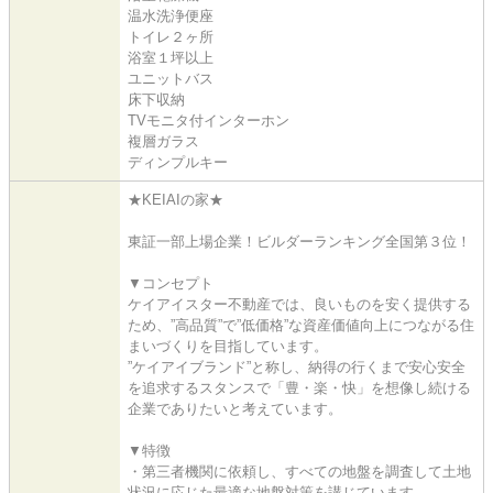
温水洗浄便座
トイレ２ヶ所
浴室１坪以上
ユニットバス
床下収納
TVモニタ付インターホン
複層ガラス
ディンプルキー
★KEIAIの家★
東証一部上場企業！ビルダーランキング全国第３位！
▼コンセプト
ケイアイスター不動産では、良いものを安く提供する
ため、”高品質”で”低価格”な資産価値向上につながる住
まいづくりを目指しています。
”ケイアイブランド”と称し、納得の行くまで安心安全
を追求するスタンスで「豊・楽・快」を想像し続ける
企業でありたいと考えています。
▼特徴
・第三者機関に依頼し、すべての地盤を調査して土地
状況に応じた最適な地盤対策を講じています。