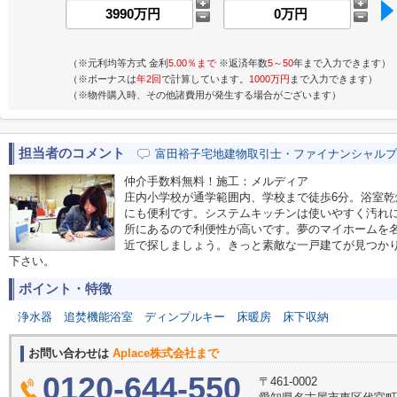
（※元利均等方式 金利
5.00％まで
※返済年数
5～50
年まで入力できます）
（※ボーナスは
年2回
で計算しています。
1000万円
まで入力できます）
（※物件購入時、その他諸費用が発生する場合がございます）
担当者のコメント
富田裕子宅地建物取引士・ファイナンシャルプ
仲介手数料無料！施工：メルディア
庄内小学校が通学範囲内、学校まで徒歩6分。浴室
にも便利です。システムキッチンは使いやすく汚れ
所にあるので利便性が高いです。夢のマイホームを
近で探しましょう。きっと素敵な一戸建てが見つか
下さい。
ポイント・特徴
浄水器
追焚機能浴室
ディンプルキー
床暖房
床下収納
お問い合わせは
Aplace株式会社まで
0120-644-550
〒461-0002