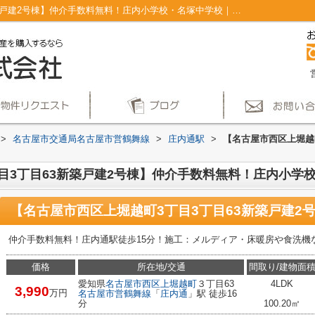
【名古屋市西区上堀越町3丁目3丁目63新築戸建2号棟】仲介手数料無料！庄内小学校・名塚中学校｜浄水器 追焚機能浴室 ディンプルキー 床暖房 床下収納｜仲介手数料無料！名古屋市で新築戸建てを探すならAplace
>
名古屋市交通局名古屋市営鶴舞線
>
庄内通駅
>
【名古屋市西区上堀越
目3丁目63新築戸建2号棟】仲介手数料無料！庄内小学
仲介手数料無料！庄内通駅徒歩15分！施工：メルディア・床暖房や食洗機
価格
所在地/交通
間取り/建物面
愛知県
名古屋市西区
上堀越町
３丁目63
4LDK
3,990
万円
名古屋市営鶴舞線
「
庄内通
」駅 徒歩16
分
100.20㎡