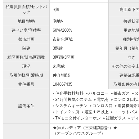
私道負担面積/セットバ
-/無
高圧線下
ック
地目/地勢
宅地/-
接道状
建ぺい率/容積率
60%/200%
用途地
都市計画
市街化区域
種別/構
階建
3階建
築年月（築
総区画数/販売区画数
3区画/3区画
向き
現況
未完成
その他の法令
取引態様/引渡時期
仲介/相談
建築確認
物件番号
104867435
取引条件の有
仲介手数料無料
バルコニー
都市ガス
公
24時間換気システム
電気有
コンロ２口以
システムキッチン
コンロ３口
追焚機能浴
設備条件
トイレ２ヶ所
浴室１坪以上
ユニットバス
TVモニタ付インターホン
複層ガラス
ディ
★㈱メルディア（三栄建築設計）★
（オープンハウスグループ）
――――――――――――