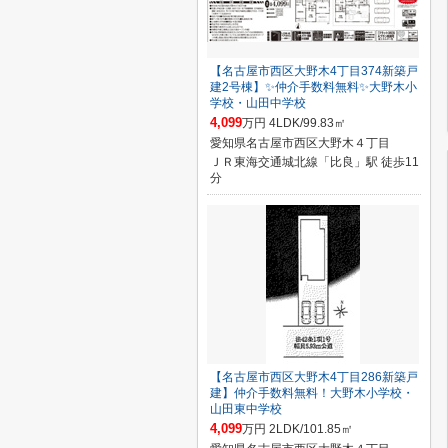
【名古屋市西区大野木4丁目374新築戸
建2号棟】✨️仲介手数料無料✨️大野木小
学校・山田中学校
4,099
万円 4LDK/99.83㎡
愛知県名古屋市西区大野木４丁目
ＪＲ東海交通城北線「比良」駅 徒歩11
分
【名古屋市西区大野木4丁目286新築戸
建】仲介手数料無料！大野木小学校・
山田東中学校
4,099
万円 2LDK/101.85㎡