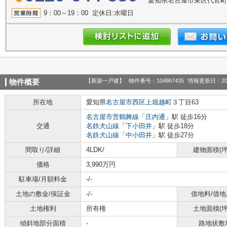
愛知県名古屋市東区代官町39
9：00～19：00 定休日:水曜日
【新築一戸建】
物件番号：104867435
情報更新日：20
物件概要
所在地
愛知県
名古屋市西区
上堀越町
３丁目63
名古屋市営鶴舞線
「
庄内通
」駅 徒歩16分
交通
名鉄犬山線
「
下小田井
」駅 徒歩18分
名鉄犬山線
「
中小田井
」駅 徒歩27分
間取り/詳細
4LDK/
建物面積(坪
価格
3,990万円
駐車場/月額料金
-/-
土地の敷金/保証金
-/-
借地料/借地
土地権利
所有権
土地面積(坪
傾斜地部分面積
-
路地状敷