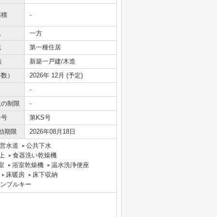
面積
-
況
一方
域
第一種住居
造
新築一戸建/木造
年数）
2026年 12月 (予定)
-
上の制限
-
番号
第KS号
効期限
2026年08月18日
営水道
公共下水
上
食器洗い乾燥機
室
浴室乾燥機
温水洗浄便座
床暖房
床下収納
ンプルキー