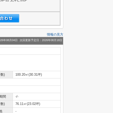
−22 太洋ビル2F
情報の見方
26年08月04日
次回更新予定日：2026年08月18日
数)
100.20㎡(30.31坪)
期間
-/-
数)
76.11㎡(23.02坪)
地
-