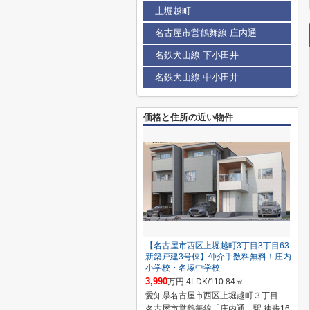
上堀越町
名古屋市営鶴舞線 庄内通
名鉄犬山線 下小田井
名鉄犬山線 中小田井
価格と住所の近い物件
【名古屋市西区上堀越町3丁目3丁目63
新築戸建3号棟】仲介手数料無料！庄内
小学校・名塚中学校
3,990
万円 4LDK/110.84㎡
愛知県名古屋市西区上堀越町３丁目
名古屋市営鶴舞線「庄内通」駅 徒歩16