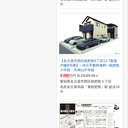
分
【名古屋市西区枇杷島5丁目12-7新築
戸建B号棟】✨️仲介手数料無料✨️枇杷島
小学校・天神山中学校
4,090
万円 3LDK/89.86㎡
愛知県名古屋市西区枇杷島５丁目
名鉄名古屋本線「東枇杷島」駅 徒歩16
分