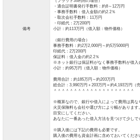
（フラット35利用の場合）
・適合証明書発行手数料：約8～12万円
・事務手数料：借入金額の約2.2％
・取次会社手数料：11万円
・印紙代：2万200円
備考
小計：約113万円（借入額：物件価格）
（銀行費用の場合）
事務手数料：約2万2,000円～約5万5000円
印紙代：2万200円
保証料：借入金の約2.2％
※ネット銀行は保証料がなく事務手数料が借入金の
小計：約95万円（借入額：物件価格）
費用合計：約185万円～約203万円
総合計：3,990万円＋203万円＝約4,193万
＾＾＾＾＾＾＾＾＾＾＾＾＾＾＾＾＾＾＾＾
※概算なので、銀行や借入によって費用は異な
火災保険料も会社や選び方により幅があります
目安にしてください。
あなたに一番あった借入方法を見つけて少しで
※購入後には下記の費用も必要です。
購入後の費用も資金計画に含めておいてくださ