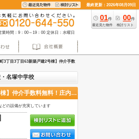
最終更新：2026年08月09日
01
00
件
件
最近見た物件
検討リスト
営業時間：9：00～19：00
定休日：水曜日
町3丁目3丁目63新築戸建2号棟】仲介手数
校・名塚中学校
【名古屋市西区上堀越町3丁目3丁目63新築戸建2号棟】仲介手数料無料！庄内小学校・名塚中学校
などの設備が充実しています
積