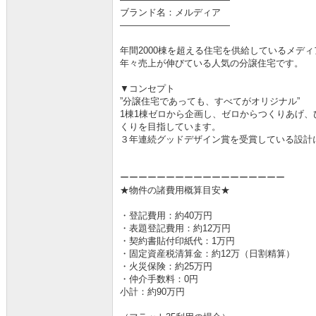
ブランド名：メルディア
――――――――――――
年間2000棟を超える住宅を供給しているメデ
年々売上が伸びている人気の分譲住宅です。
▼コンセプト
”分譲住宅であっても、すべてがオリジナル”
1棟1棟ゼロから企画し、ゼロからつくりあげ、
くりを目指しています。
３年連続グッドデザイン賞を受賞している設計
ーーーーーーーーーーーーーーーーーー
★物件の諸費用概算目安★
・登記費用：約40万円
・表題登記費用：約12万円
・契約書貼付印紙代：1万円
・固定資産税清算金：約12万（日割精算）
・火災保険：約25万円
・仲介手数料：0円
小計：約90万円