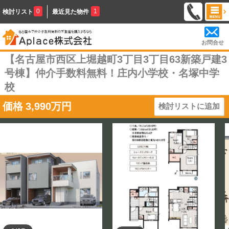
0
1
検討リスト
最近見た物件
お問合せ
【名古屋市西区上堀越町3丁目3丁目63新築戸建3
号棟】仲介手数料無料！庄内小学校・名塚中学
校
価格
3,990
万円
検討リストに追加