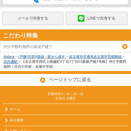
メールで共有する
LINEで共有する
こだわり特集
仲介手数料無料の新築戸建て
Aplace
>
(戸建(売買))路線・駅から探す
>
名古屋市交通局名古屋市営鶴舞線
>
庄内通駅
>
【名古屋市西区上堀越町3丁目3丁目63新築戸建3号棟】仲介手数料
無料！庄内小学校・名塚中学校
ページトップに戻る
営業時間:9：00～19：00
定休日:水曜日
ホーム
会社概要