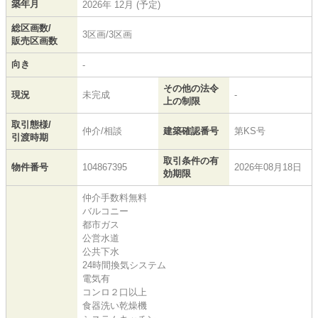
築年月
2026年 12月 (予定)
総区画数/
3区画/3区画
販売区画数
向き
-
その他の法令
現況
未完成
-
上の制限
取引態様/
仲介/相談
建築確認番号
第KS号
引渡時期
取引条件の有
物件番号
104867395
2026年08月18日
効期限
仲介手数料無料
バルコニー
都市ガス
公営水道
公共下水
24時間換気システム
電気有
コンロ２口以上
食器洗い乾燥機