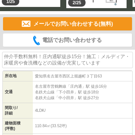
1/25
2/25
メールでお問い合わせする(無料)
電話でお問い合わせする
仲介手数料無料！庄内通駅徒歩15分！施工：メルディア・
床暖房や食洗機などの設備が充実しています
所在地
愛知県
名古屋市西区
上堀越町
３丁目63
名古屋市営鶴舞線
「
庄内通
」駅 徒歩16分
交通
名鉄犬山線
「
下小田井
」駅 徒歩18分
名鉄犬山線
「
中小田井
」駅 徒歩27分
間取り/
4LDK/
詳細
建物面積
110.84㎡(33.52坪)
(坪数)