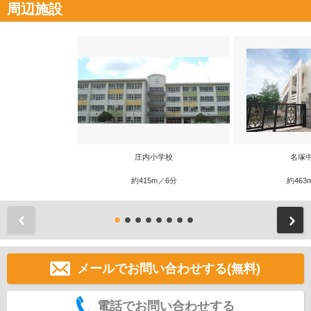
周辺施設
庄内小学校
名塚
約415m／6分
約463
前
メールでお問い合わせする(無料)
電話でお問い合わせする