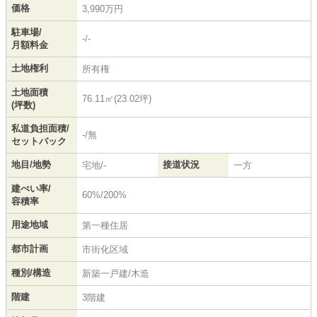
価格
3,990万円
駐車場/
-/-
月額料金
土地権利
所有権
土地面積
76.11㎡(23.02坪)
(坪数)
私道負担面積/
-/無
セットバック
地目/地勢
接道状況
宅地/-
一方
建ぺい率/
60%/200%
容積率
用途地域
第一種住居
都市計画
市街化区域
種別/構造
新築一戸建/木造
階建
3階建