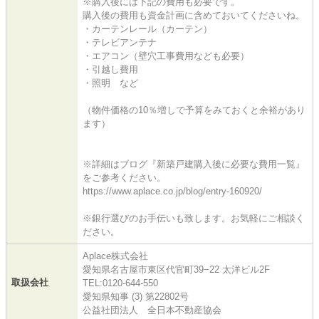
※購入後には下記の費用も必要です。
購入後の費用も資金計画に含めておいてくださいね。
・カーテンレール（カーテン）
・テレビアンテナ
・エアコン（壁穴工事費用なども必要）
・引越し費用
・照明 など
（物件価格の10％増しで予算をみておくと余裕があり
ます）
※詳細はブログ『新築戸建購入後に必要な費用一覧』
をご参考ください。
https://www.aplace.co.jp/blog/entry-160920/
※銀行選びのお手伝いも致します。お気軽にご相談く
ださい。
Aplace株式会社
愛知県名古屋市東区代官町39−22 太洋ビル2F
取扱会社
TEL:0120-644-550
愛知県知事 (3) 第22802号
公益社団法人 全日本不動産協会