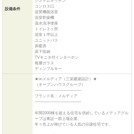
システムキッチン
コンロ３口
設備条件
追焚機能浴室
浴室乾燥機
温水洗浄便座
トイレ２ヶ所
浴室１坪以上
ユニットバス
床暖房
床下収納
TVモニタ付インターホン
複層ガラス
ディンプルキー
★㈱メルディア（三栄建築設計）★
（オープンハウスグループ）
――――――――――――
ブランド名：メルディア
――――――――――――
年間2000棟を超える住宅を供給しているメディアグル
ープは東証一部上場企業。
年々売上が伸びている人気の分譲住宅です。