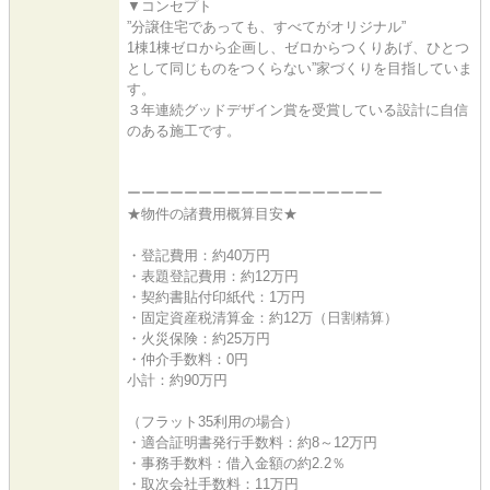
▼コンセプト
”分譲住宅であっても、すべてがオリジナル”
1棟1棟ゼロから企画し、ゼロからつくりあげ、ひとつ
として同じものをつくらない”家づくりを目指していま
す。
３年連続グッドデザイン賞を受賞している設計に自信
のある施工です。
ーーーーーーーーーーーーーーーーーー
★物件の諸費用概算目安★
・登記費用：約40万円
・表題登記費用：約12万円
・契約書貼付印紙代：1万円
・固定資産税清算金：約12万（日割精算）
・火災保険：約25万円
・仲介手数料：0円
小計：約90万円
（フラット35利用の場合）
・適合証明書発行手数料：約8～12万円
・事務手数料：借入金額の約2.2％
・取次会社手数料：11万円