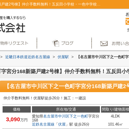
【名古屋市中川区下之一色町字宮分168新築戸建2号棟】仲介手数料無料！五反田小学校・一色中学校｜地盤調査済 建設住宅性能評価付 システムキッチン オートバス バルコニー｜仲介手数料無料！名古屋市で新築戸建てを探すならAplace
>
近畿日本鉄道近鉄名古屋線
>
伏屋駅
>
【名古屋市中川区下之一色町字
字宮分168新築戸建2号棟】仲介手数料無料！五反田小
仲介手数料無料！伏屋駅徒歩26分！施工：一建設
価格
所在地/交通
間取り/建物面
愛知県
名古屋市中川区
下之一色町
字宮分
4LDK
3,090
万円
168
近鉄名古屋線
「
伏屋
」駅 徒歩26分
101.46㎡