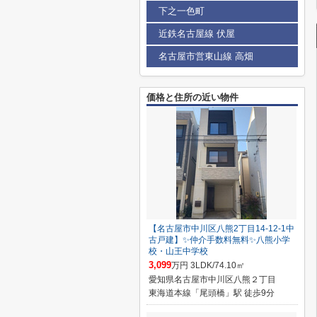
下之一色町
近鉄名古屋線 伏屋
名古屋市営東山線 高畑
価格と住所の近い物件
【名古屋市中川区八熊2丁目14-12-1中
古戸建】✨️仲介手数料無料✨️八熊小学
校・山王中学校
3,099
万円 3LDK/74.10㎡
愛知県名古屋市中川区八熊２丁目
東海道本線「尾頭橋」駅 徒歩9分