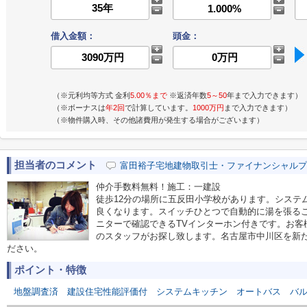
借入金額：
頭金：
（※元利均等方式 金利
5.00％まで
※返済年数
5～50
年まで入力できます）
（※ボーナスは
年2回
で計算しています。
1000万円
まで入力できます）
（※物件購入時、その他諸費用が発生する場合がございます）
担当者のコメント
富田裕子宅地建物取引士・ファイナンシャルプ
仲介手数料無料！施工：一建設
徒歩12分の場所に五反田小学校があります。システ
良くなります。スイッチひとつで自動的に湯を張る
ニターで確認できるTVインターホン付きです。お客様
のスタッフがお探し致します。名古屋市中川区を新
ださい。
ポイント・特徴
地盤調査済
建設住宅性能評価付
システムキッチン
オートバス
バ