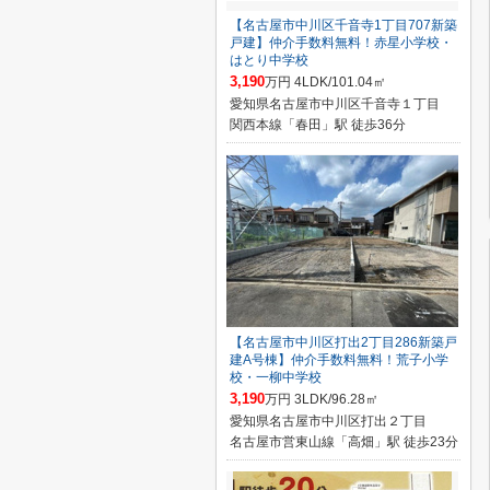
【名古屋市中川区千音寺1丁目707新築
戸建】仲介手数料無料！赤星小学校・
はとり中学校
3,190
万円 4LDK/101.04㎡
愛知県名古屋市中川区千音寺１丁目
関西本線「春田」駅 徒歩36分
【名古屋市中川区打出2丁目286新築戸
建A号棟】仲介手数料無料！荒子小学
校・一柳中学校
3,190
万円 3LDK/96.28㎡
愛知県名古屋市中川区打出２丁目
名古屋市営東山線「高畑」駅 徒歩23分