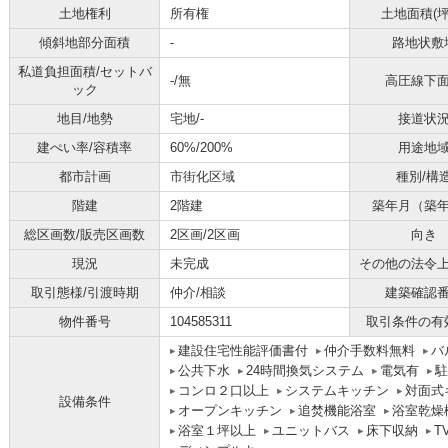
土地権利
所有権
土地面積(坪
傾斜地部分面積
-
路地状敷
私道負担面積/セットバ
-/無
高圧線下
ック
地目/地勢
宅地/-
接道状
建ぺい率/容積率
60%/200%
用途地
都市計画
市街化区域
種別/構
階建
2階建
築年月（築
総区画数/販売区画数
2区画/2区画
向き
現況
未完成
その他の法令
取引態様/引渡時期
仲介/相談
建築確認
物件番号
104585311
取引条件の有
建設住宅性能評価書付
仲介手数料無料
バ
公共下水
24時間換気システム
電気有
駐
コンロ２口以上
システムキッチン
対面式
設備条件
オープンキッチン
追焚機能浴室
浴室乾燥
浴室１坪以上
ユニットバス
床下収納
T