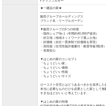
ディンプルキー
★一建設の家★
――――――――――――――
飯田グループホールディングス
ブランド名：リーブルガーデン
――――――――――――――
▼飯田クループの5つの特徴
・国内シェアNo.1（年間約40,000戸提供）
・好立地（地域ネットワークで選ぶ土地）
・好価格（自社一貫体制で好価格を実現）
・高性能（住宅性能評価書付・耐震等級3取得
・長期安心
▼はじめの家のコンセプト
「ちょうどいい家」
・ちょうどいい価格
・ちょうどいい性能
・ちょうどいいサイズ
ローコスト住宅とはどうあるべきかを追求した
本当に必要なものだけを必要とした家として無
すぎるほどがいいと考えています。
▼はじめの家の特徴
住宅性能評価は5分野7項目で最高等級を標準化