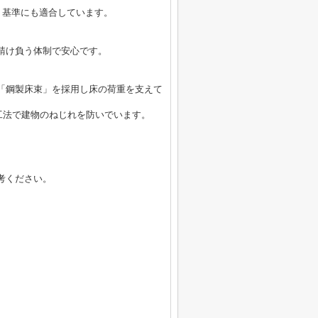
】基準にも適合しています。
請け負う体制で安心です。
「鋼製床束」を採用し床の荷重を支えて
工法で建物のねじれを防いでいます。
考ください。