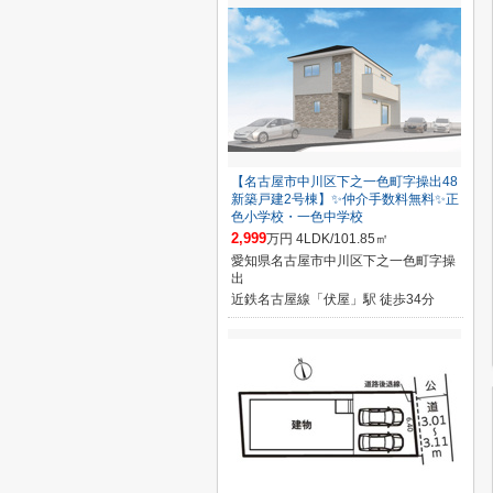
【名古屋市中川区下之一色町字操出48
新築戸建2号棟】✨️仲介手数料無料✨️正
色小学校・一色中学校
2,999
万円 4LDK/101.85㎡
愛知県名古屋市中川区下之一色町字操
出
近鉄名古屋線「伏屋」駅 徒歩34分