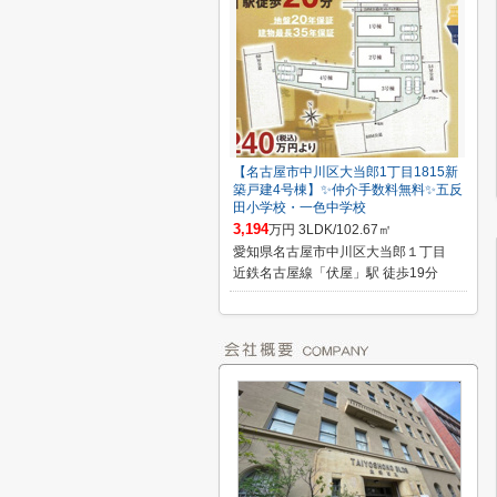
【名古屋市中川区大当郎1丁目1815新
築戸建4号棟】✨️仲介手数料無料✨️五反
田小学校・一色中学校
3,194
万円 3LDK/102.67㎡
愛知県名古屋市中川区大当郎１丁目
近鉄名古屋線「伏屋」駅 徒歩19分