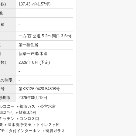
数)
137.43㎡(41.57坪)
地
-
面積
-
況
一方(西 公道 5.2m 間口 3.6m)
域
第一種住居
造
新築一戸建/木造
年数）
2026年 8月 (予定)
-
上の制限
-
番号
第KS126-0420-54808号
効期限
2026年08月18日
ルコニー
都市ガス
公営水道
車2台可
駐車3台可
キッチン
コンロ３口
機
温水洗浄便座
トイレ２ヶ所
Vモニタ付インターホン
複層ガラス