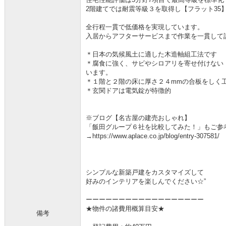
2階建てでは耐震等級３を取得し【フラット35
全行程一貫で低価格を実現しています。
入居からアフターサービスまで作業を一貫して
＊日本の気候風土に適した木造軸組工法です
＊腐食に強く、サビやシロアリを寄せ付けない
います。
＊１階と２階の床に厚さ２４mmの合板をしく
＊玄関ドアは電気錠が特徴的
※ブログ【名古屋の建売おしゃれ】
「飯田グループ６社を比較してみた！」もご参
→https://www.aplace.co.jp/blog/entry-307581/
シンプルな新築戸建をカスタマイズして
好みのインテリアを楽しんでください☆”
ーーーーーーーーーーーーーーーーーー
★物件の諸費用概算目安★
備考