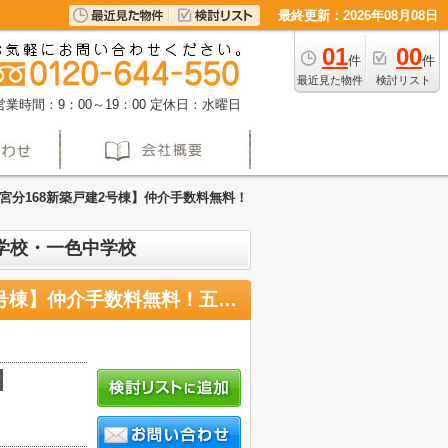
最終更新：2026年08月08日
01
00
件
件
最近見た物件
検討リスト
営業時間：9：00～19：00
定休日：水曜日
宮分168新築戸建2号棟】仲介手数料無料！
学校・一色中学校
【名古屋市中川区下之一色町字宮分168新築戸建2号棟】仲介手数料無料！五反田小学校・一色中学校
積