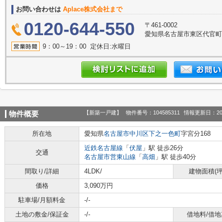
お問い合わせは
Aplace株式会社まで
0120-644-550
〒461-0002
愛知県名古屋市東区代官町39
9：00～19：00 定休日:水曜日
【新築一戸建】
物件番号：104585311
情報更新日：20
物件概要
所在地
愛知県
名古屋市中川区
下之一色町
字宮分168
近鉄名古屋線
「
伏屋
」駅 徒歩26分
交通
名古屋市営東山線
「
高畑
」駅 徒歩40分
間取り/詳細
4LDK/
建物面積(坪
価格
3,090万円
駐車場/月額料金
-/-
土地の敷金/保証金
-/-
借地料/借地