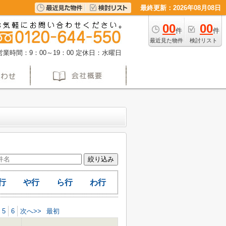
最終更新：2026年08月08日
00
00
件
件
最近見た物件
検討リスト
営業時間：9：00～19：00
定休日：水曜日
行
や行
ら行
わ行
5
6
次へ>>
最初