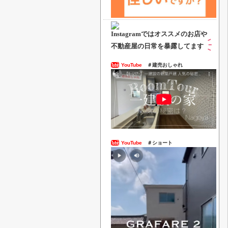
Instagramでは
オススメのお店や
不動産屋の日常を暴露してます
YouTube
＃建売おしゃれ
YouTube
＃ショート