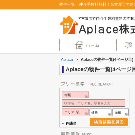
物件一覧｜仲介手数料無料！名古屋市で新築戸
Aplace
>
Aplaceの物件一覧(4ページ目)
Aplaceの物件一覧(4ページ目
種別
エリア| 駅
価格
面積
-
件該当