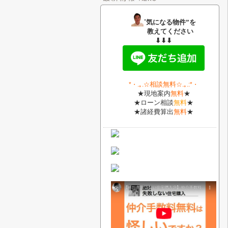
”
気になる物件”を
教えてください
⬇⬇⬇
相談無料
*・
.｡.
☆
☆.｡.:*・
★現地案内
無料
★
★ローン相談
無料
★
★諸経費算出
無料
★