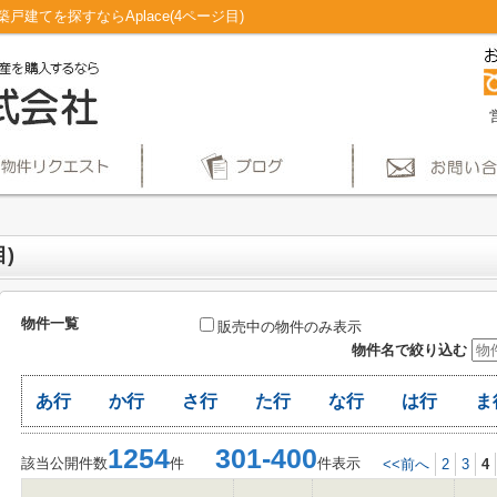
建てを探すならAplace(4ページ目)
)
物件一覧
販売中の物件のみ表示
物件名で絞り込む
あ行
か行
さ行
た行
な行
は行
ま
1254
301-400
該当公開件数
件
件表示
<<前へ
2
3
4