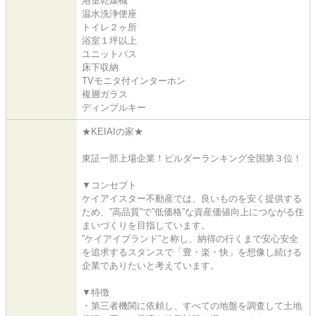
浴室乾燥機
温水洗浄便座
トイレ２ヶ所
浴室１坪以上
ユニットバス
床下収納
TVモニタ付インターホン
複層ガラス
ディンプルキー
★KEIAIの家★
東証一部上場企業！ビルダーランキング全国第３位！
▼コンセプト
ケイアイスター不動産では、良いものを安く提供する
ため、”高品質”で”低価格”な資産価値向上につながる住
まいづくりを目指しています。
”ケイアイブランド”と称し、納得の行くまで安心安全
を追求するスタンスで「豊・楽・快」を想像し続ける
企業でありたいと考えています。
▼特徴
・第三者機関に依頼し、すべての地盤を調査して土地