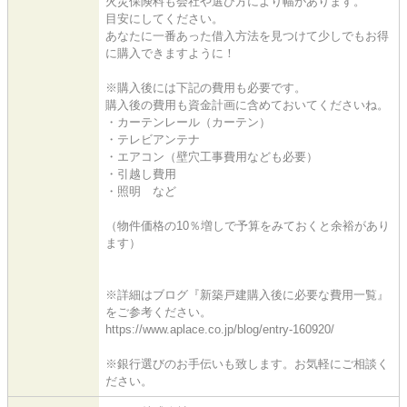
火災保険料も会社や選び方により幅があります。
目安にしてください。
あなたに一番あった借入方法を見つけて少しでもお得
に購入できますように！
※購入後には下記の費用も必要です。
購入後の費用も資金計画に含めておいてくださいね。
・カーテンレール（カーテン）
・テレビアンテナ
・エアコン（壁穴工事費用なども必要）
・引越し費用
・照明 など
（物件価格の10％増しで予算をみておくと余裕があり
ます）
※詳細はブログ『新築戸建購入後に必要な費用一覧』
をご参考ください。
https://www.aplace.co.jp/blog/entry-160920/
※銀行選びのお手伝いも致します。お気軽にご相談く
ださい。