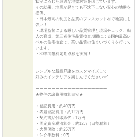
状況に応じた最適な地盤対策を講じています。
その結果、地震が起きても不沈下しない安心の地盤を
提供。
・日本最高の制度と品質のプレスカット材で地震にも
強い！
・現場監督による厳しい品質管理と現場チェック、職
人の育成、第三者住宅品質検査期間による国内最高レ
ベルの住宅検査で、高い品質の住まいづくりを行って
います。
・30年間無料定期点検を実施！
シンプルな新築戸建をカスタマイズして
好みのインテリアを楽しんでください☆”
ーーーーーーーーーーーーーーーーーー
★物件の諸費用概算目安★
・登記費用：約40万円
・表題登記費用：約12万円
・契約書貼付印紙代：1万円
・固定資産税清算金：約12万（日割精算）
・火災保険：約25万円
・仲介手数料：0円