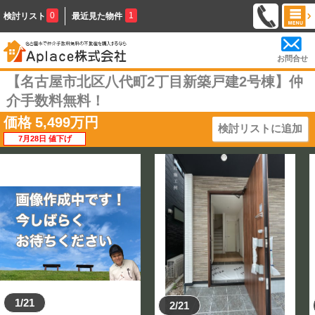
0
1
検討リスト
最近見た物件
お問合せ
【名古屋市北区八代町2丁目新築戸建2号棟】仲
介手数料無料！
価格
5,499
万円
検討リストに追加
7月28日 値下げ
1/21
2/21