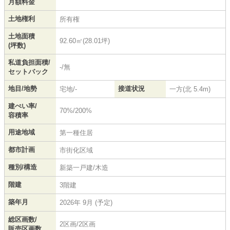
月額料金
土地権利
所有権
土地面積
92.60㎡(28.01坪)
(坪数)
私道負担面積/
-/無
セットバック
地目/地勢
接道状況
宅地/-
一方(北 5.4m)
建ぺい率/
70%/200%
容積率
用途地域
第一種住居
都市計画
市街化区域
種別/構造
新築一戸建/木造
階建
3階建
築年月
2026年 9月 (予定)
総区画数/
2区画/2区画
販売区画数