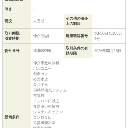
向き
-
その他の法令
現況
未完成
-
上の制限
取引態様/
第R08SHC10533
仲介/相談
建築確認番号
引渡時期
1号
取引条件の有
物件番号
104588255
2026年08月18日
効期限
仲介手数料無料
バルコニー
都市ガス
公営水道
公共下水
24時間換気システム
電気有
コンロ２口以上
食器洗い乾燥機
システムキッチン
設備条件
コンロ３口
追焚機能浴室