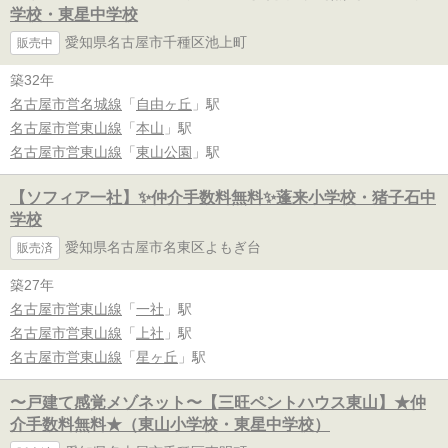
学校・東星中学校
愛知県名古屋市千種区池上町
販売中
築32年
名古屋市営名城線
「
自由ヶ丘
」駅
名古屋市営東山線
「
本山
」駅
名古屋市営東山線
「
東山公園
」駅
【ソフィア一社】✨️仲介手数料無料✨️蓬来小学校・猪子石中
学校
愛知県名古屋市名東区よもぎ台
販売済
築27年
名古屋市営東山線
「
一社
」駅
名古屋市営東山線
「
上社
」駅
名古屋市営東山線
「
星ヶ丘
」駅
〜戸建て感覚メゾネット〜【三旺ペントハウス東山】★仲
介手数料無料★（東山小学校・東星中学校）