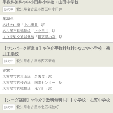
手数料無料✨️中小田井小学校・山田中学校
愛知県名古屋市西区中小田井
販売中
築38年
名鉄犬山線
「
中小田井
」駅
名古屋市営鶴舞線
「
上小田井
」駅
ＪＲ東海交通城北線
「
尾張星の宮
」駅
【サンパーク新道Ⅱ】✨️仲介手数料無料✨️なごや小学校・菊
井中学校
愛知県名古屋市西区新道
販売中
築30年
名古屋市営東山線
「
名古屋
」駅
名古屋市営桜通線
「
国際センター
」駅
名古屋市営鶴舞線
「
浅間町
」駅
【シーダ福徳】✨️仲介手数料無料✨️川中小学校・志賀中学校
愛知県名古屋市北区福徳町
販売中