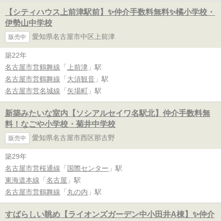
【シティハウス上前津駅前】✨️仲介手数料無料✨️橘小学校・
伊勢山中学校
愛知県名古屋市中区上前津
販売中
築22年
名古屋市営鶴舞線
「
上前津
」駅
名古屋市営鶴舞線
「
大須観音
」駅
名古屋市営名城線
「
矢場町
」駅
新築みたいな室内【ソシアルセイワ名駅北】仲介手数料無
料！なごや小学校・菊井中学校
愛知県名古屋市西区那古野
販売中
築29年
名古屋市営桜通線
「
国際センター
」駅
東海道本線
「
名古屋
」駅
名古屋市営鶴舞線
「
丸の内
」駅
すばらしい眺め【ライオンズガーデン中小田井A棟】✨️仲介