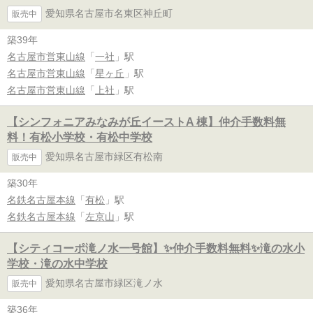
愛知県名古屋市名東区神丘町
販売中
築39年
名古屋市営東山線
「
一社
」駅
名古屋市営東山線
「
星ヶ丘
」駅
名古屋市営東山線
「
上社
」駅
【シンフォニアみなみが丘イーストA 棟】仲介手数料無
料！有松小学校・有松中学校
愛知県名古屋市緑区有松南
販売中
築30年
名鉄名古屋本線
「
有松
」駅
名鉄名古屋本線
「
左京山
」駅
【シティコーポ滝ノ水一号館】✨️仲介手数料無料✨️滝の水小
学校・滝の水中学校
愛知県名古屋市緑区滝ノ水
販売中
築36年