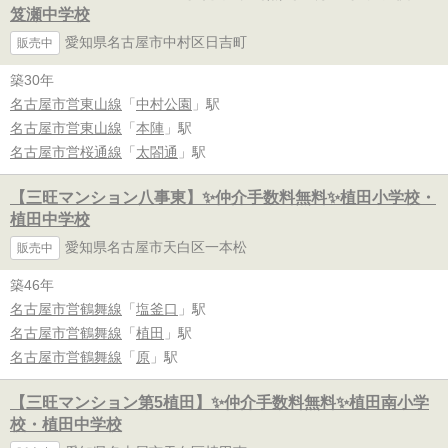
笈瀬中学校
愛知県名古屋市中村区日吉町
販売中
築30年
名古屋市営東山線
「
中村公園
」駅
名古屋市営東山線
「
本陣
」駅
名古屋市営桜通線
「
太閤通
」駅
【三旺マンション八事東】✨️仲介手数料無料✨️植田小学校・
植田中学校
愛知県名古屋市天白区一本松
販売中
築46年
名古屋市営鶴舞線
「
塩釜口
」駅
名古屋市営鶴舞線
「
植田
」駅
名古屋市営鶴舞線
「
原
」駅
【三旺マンション第5植田】✨️仲介手数料無料✨️植田南小学
校・植田中学校