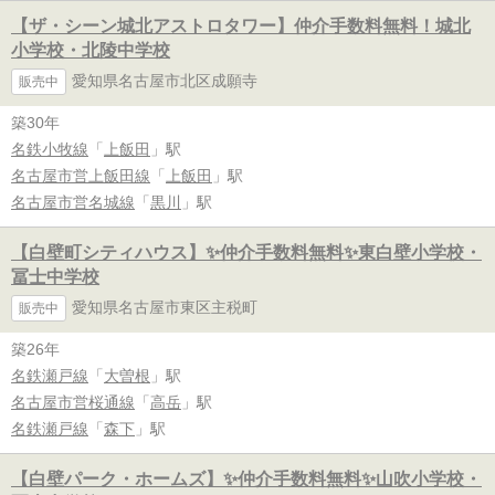
【ザ・シーン城北アストロタワー】仲介手数料無料！城北
小学校・北陵中学校
愛知県名古屋市北区成願寺
販売中
築30年
名鉄小牧線
「
上飯田
」駅
名古屋市営上飯田線
「
上飯田
」駅
名古屋市営名城線
「
黒川
」駅
【白壁町シティハウス】✨️仲介手数料無料✨️東白壁小学校・
冨士中学校
愛知県名古屋市東区主税町
販売中
築26年
名鉄瀬戸線
「
大曽根
」駅
名古屋市営桜通線
「
高岳
」駅
名鉄瀬戸線
「
森下
」駅
【白壁パーク・ホームズ】✨️仲介手数料無料✨️山吹小学校・