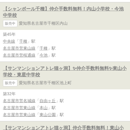
【シャンボール千種】仲介手数料無料！内山小学校・今池
中学校
愛知県名古屋市千種区内山
販売中
築45年
中央線
「
千種
」駅
名古屋市営東山線
「
千種
」駅
名古屋市営桜通線
「
今池
」駅
【サンマンションアトレ猫ヶ洞】✨️仲介手数料無料✨️東山小
学校・東星中学校
愛知県名古屋市千種区池上町
販売中
築32年
名古屋市営名城線
「
自由ヶ丘
」駅
名古屋市営東山線
「
本山
」駅
名古屋市営東山線
「
東山公園
」駅
【サンマンションアトレ猫ヶ洞】仲介手数料無料！東山小