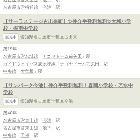
名古屋市営桜通線
「
今池
」駅
【サーラステージ古出来町】✨️仲介手数料無料✨️大和小学
校・振甫中学校
愛知県名古屋市千種区古出来
販売中
築19年
名古屋市営名城線
「
ナゴヤドーム前矢田
」駅
ガイドウェイバス志段味線
「
ナゴヤドーム前矢田
」駅
中央線
「
大曽根
」駅
【サンパーク今池】仲介手数料無料！春岡小学校・若水中
学校
愛知県名古屋市千種区今池
販売中
築40年
名古屋市営東山線
「
今池
」駅
名古屋市営東山線
「
池下
」駅
中央線
「
千種
」駅