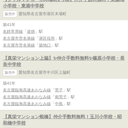
小学校・東港中学校
愛知県名古屋市港区木場町
販売中
築41年
名鉄常滑線
「
道徳
」駅
名古屋市営名港線
「
港区役所
」駅
名古屋市営名港線
「
築地口
」駅
【真栄マンション上脇】✨️仲介手数料無料✨️篠原小学校・長
良中学校
愛知県名古屋市中川区上脇町
販売中
築41年
名古屋臨海高速あおなみ線
「
荒子
」駅
名古屋臨海高速あおなみ線
「
南荒子
」駅
名古屋臨海高速あおなみ線
「
中島
」駅
【真栄マンション蜆橋】仲介手数料無料！玉川小学校・昭
和橋中学校