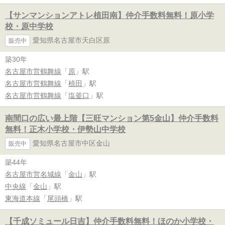
【サンマンションアトレ植田南】仲介手数料無料！原小学
校・原中学校
愛知県名古屋市天白区原
販売中
築30年
名古屋市営鶴舞線
「
原
」駅
名古屋市営鶴舞線
「
植田
」駅
名古屋市営鶴舞線
「
塩釜口
」駅
南間口の広い最上階【三旺マンション第5金山】仲介手数料
無料！正木小学校・伊勢山中学校
愛知県名古屋市中区金山
販売中
築44年
名古屋市営名城線
「
金山
」駅
中央線
「
金山
」駅
東海道本線
「
尾頭橋
」駅
【千成ソミュール日吉】仲介手数料無料！ほのか小学校・