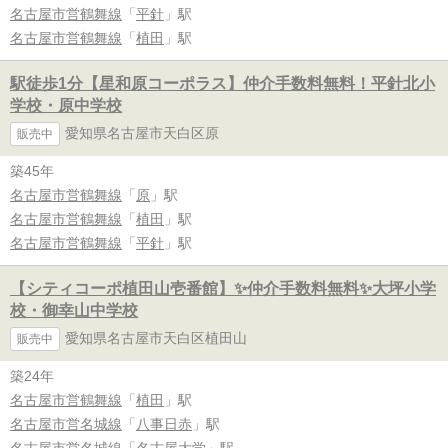
名古屋市営鶴舞線
「
平針
」駅
名古屋市営鶴舞線
「
植田
」駅
駅徒歩1分【星和原コーポラス】仲介手数料無料！平針北小
学校・原中学校
愛知県名古屋市天白区原
販売中
築45年
名古屋市営鶴舞線
「
原
」駅
名古屋市営鶴舞線
「
植田
」駅
名古屋市営鶴舞線
「
平針
」駅
【シティコーポ植田山壱番館】✨️仲介手数料無料✨️大坪小学
校・御幸山中学校
愛知県名古屋市天白区植田山
販売中
築24年
名古屋市営鶴舞線
「
植田
」駅
名古屋市営名城線
「
八事日赤
」駅
名古屋市営名城線
「
名古屋大学
」駅