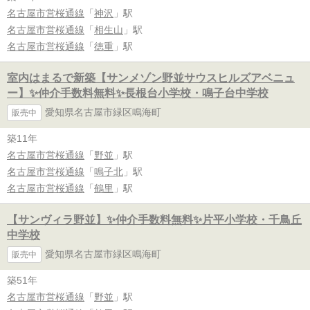
名古屋市営桜通線
「
神沢
」駅
名古屋市営桜通線
「
相生山
」駅
名古屋市営桜通線
「
徳重
」駅
室内はまるで新築【サンメゾン野並サウスヒルズアベニュ
ー】✨️仲介手数料無料✨️長根台小学校・鳴子台中学校
愛知県名古屋市緑区鳴海町
販売中
築11年
名古屋市営桜通線
「
野並
」駅
名古屋市営桜通線
「
鳴子北
」駅
名古屋市営桜通線
「
鶴里
」駅
【サンヴィラ野並】✨️仲介手数料無料✨️片平小学校・千鳥丘
中学校
愛知県名古屋市緑区鳴海町
販売中
築51年
名古屋市営桜通線
「
野並
」駅