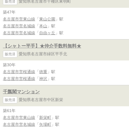
愛知県名古屋市千種区東明町
販売済
築47年
名古屋市営東山線
「
東山公園
」駅
名古屋市営名城線
「
本山
」駅
名古屋市営名城線
「
自由ヶ丘
」駅
【シャトー平手】★仲介手数料無料★
愛知県名古屋市緑区平手北
販売済
築30年
名古屋市営桜通線
「
徳重
」駅
名古屋市営桜通線
「
神沢
」駅
千瓢閣マンション
愛知県名古屋市中区新栄
販売済
築61年
名古屋市営東山線
「
新栄町
」駅
名古屋市営名城線
「
矢場町
」駅