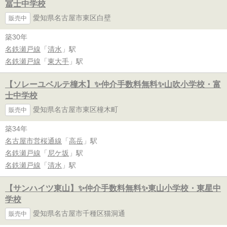
冨士中学校
愛知県名古屋市東区白壁
販売中
築30年
名鉄瀬戸線
「
清水
」駅
名鉄瀬戸線
「
東大手
」駅
【ソレーユベルテ橦木】✨️仲介手数料無料✨️山吹小学校・富
士中学校
愛知県名古屋市東区橦木町
販売中
築34年
名古屋市営桜通線
「
高岳
」駅
名鉄瀬戸線
「
尼ケ坂
」駅
名鉄瀬戸線
「
清水
」駅
【サンハイツ東山】✨️仲介手数料無料✨️東山小学校・東星中
学校
愛知県名古屋市千種区猫洞通
販売中