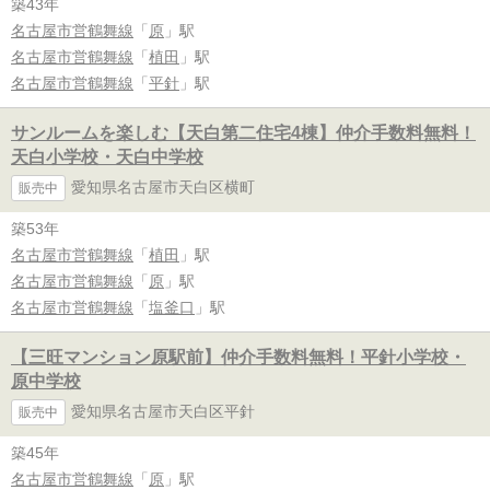
築43年
名古屋市営鶴舞線
「
原
」駅
名古屋市営鶴舞線
「
植田
」駅
名古屋市営鶴舞線
「
平針
」駅
サンルームを楽しむ【天白第二住宅4棟】仲介手数料無料！
天白小学校・天白中学校
愛知県名古屋市天白区横町
販売中
築53年
名古屋市営鶴舞線
「
植田
」駅
名古屋市営鶴舞線
「
原
」駅
名古屋市営鶴舞線
「
塩釜口
」駅
【三旺マンション原駅前】仲介手数料無料！平針小学校・
原中学校
愛知県名古屋市天白区平針
販売中
築45年
名古屋市営鶴舞線
「
原
」駅