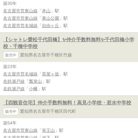
築30年
名古屋市営東山線
「
本山
」駅
名古屋市営東山線
「
東山公園
」駅
名古屋市営名城線
「
自由ヶ丘
」駅
【シャトレ愛松千代田橋】✨️仲介手数料無料✨️千代田橋小学
校・千種中学校
愛知県名古屋市千種区竹越
販売中
築23年
名古屋市営名城線
「
茶屋ヶ坂
」駅
名鉄瀬戸線
「
瓢箪山
」駅
名鉄瀬戸線
「
小幡
」駅
【四観音住宅】仲介手数料無料！高見小学校・若水中学校
愛知県名古屋市千種区田代町
販売中
築54年
名古屋市営東山線
「
覚王山
」駅
名古屋市営東山線
「
池下
」駅