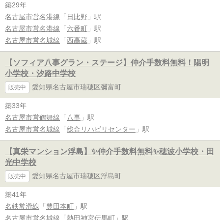
築29年
名古屋市営名港線
「
日比野
」駅
名古屋市営名港線
「
六番町
」駅
名古屋市営名城線
「
西高蔵
」駅
【ソフィア八事グラン・ステージ】仲介手数料無料！陽明
小学校・汐路中学校
愛知県名古屋市瑞穂区彌富町
販売中
築33年
名古屋市営鶴舞線
「
八事
」駅
名古屋市営名城線
「
総合リハビリセンター
」駅
【真栄マンション浮島】✨️仲介手数料無料✨️穂波小学校・田
光中学校
愛知県名古屋市瑞穂区浮島町
販売中
築41年
名鉄常滑線
「
豊田本町
」駅
名古屋市営名城線
「
熱田神宮伝馬町
」駅