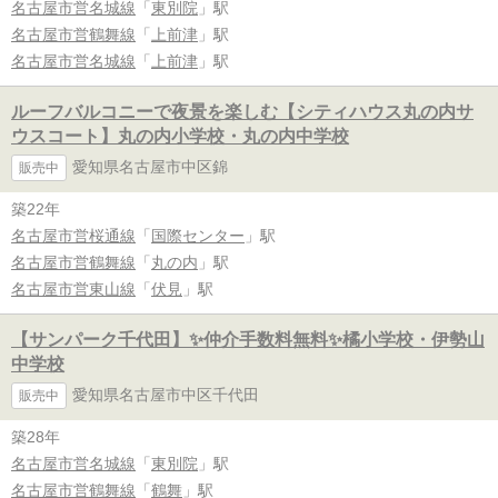
名古屋市営名城線
「
東別院
」駅
名古屋市営鶴舞線
「
上前津
」駅
名古屋市営名城線
「
上前津
」駅
ルーフバルコニーで夜景を楽しむ【シティハウス丸の内サ
ウスコート】丸の内小学校・丸の内中学校
愛知県名古屋市中区錦
販売中
築22年
名古屋市営桜通線
「
国際センター
」駅
名古屋市営鶴舞線
「
丸の内
」駅
名古屋市営東山線
「
伏見
」駅
【サンパーク千代田】✨️仲介手数料無料✨️橘小学校・伊勢山
中学校
愛知県名古屋市中区千代田
販売中
築28年
名古屋市営名城線
「
東別院
」駅
名古屋市営鶴舞線
「
鶴舞
」駅