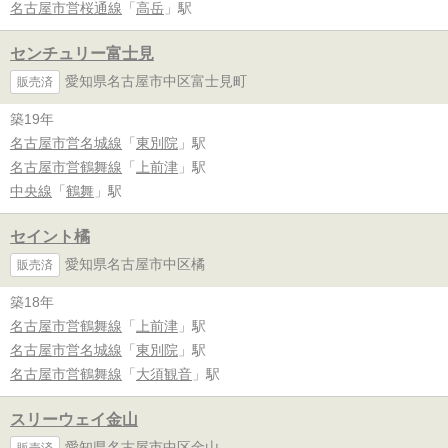
名古屋市営桜通線
「
高岳
」駅
センチュリー富士見
愛知県名古屋市中区富士見町
販売済
築19年
名古屋市営名城線
「
東別院
」駅
名古屋市営鶴舞線
「
上前津
」駅
中央線
「
鶴舞
」駅
セイント橘
愛知県名古屋市中区橘
販売済
築18年
名古屋市営鶴舞線
「
上前津
」駅
名古屋市営名城線
「
東別院
」駅
名古屋市営鶴舞線
「
大須観音
」駅
スリーウェイ金山
愛知県名古屋市中区金山
販売済