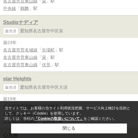
名古屋市営東山線
「
栄
」駅
中央線
「
鶴舞
」駅
Studioナディア
愛知県名古屋市中区栄
販売済
築23年
名古屋市営名城線
「
矢場町
」駅
名古屋市営東山線
「
栄
」駅
名古屋市営東山線
「
伏見
」駅
star Heights
愛知県名古屋市中区大須
販売済
築19年
名古屋市営鶴舞線
「
大須観音
」駅
当サイトでは、お客様の当サイト利用状況把握、サービス向上検討を目的と
名古屋市営東山線
「
伏見
」駅
して、クッキー（Cookie）を使用しています。
詳しくは、当社の
「Cookieの取扱いについて」
をご確認ください。
名古屋市営鶴舞線
「
上前津
」駅
閉じる
心月庵