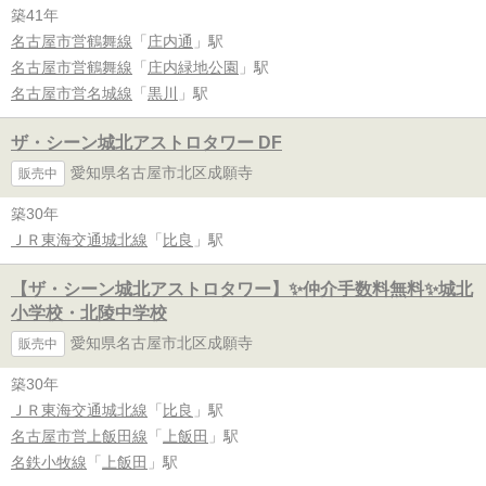
築41年
名古屋市営鶴舞線
「
庄内通
」駅
名古屋市営鶴舞線
「
庄内緑地公園
」駅
名古屋市営名城線
「
黒川
」駅
ザ・シーン城北アストロタワー DF
愛知県名古屋市北区成願寺
販売中
築30年
ＪＲ東海交通城北線
「
比良
」駅
【ザ・シーン城北アストロタワー】✨️仲介手数料無料✨️城北
小学校・北陵中学校
愛知県名古屋市北区成願寺
販売中
築30年
ＪＲ東海交通城北線
「
比良
」駅
名古屋市営上飯田線
「
上飯田
」駅
名鉄小牧線
「
上飯田
」駅