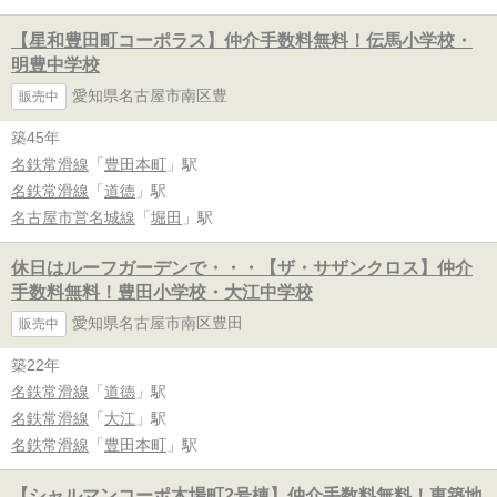
【星和豊田町コーポラス】仲介手数料無料！伝馬小学校・
明豊中学校
愛知県名古屋市南区豊
販売中
築45年
名鉄常滑線
「
豊田本町
」駅
名鉄常滑線
「
道徳
」駅
名古屋市営名城線
「
堀田
」駅
休日はルーフガーデンで・・・【ザ・サザンクロス】仲介
手数料無料！豊田小学校・大江中学校
愛知県名古屋市南区豊田
販売中
築22年
名鉄常滑線
「
道徳
」駅
名鉄常滑線
「
大江
」駅
名鉄常滑線
「
豊田本町
」駅
【シャルマンコーポ木場町2号棟】仲介手数料無料！東築地