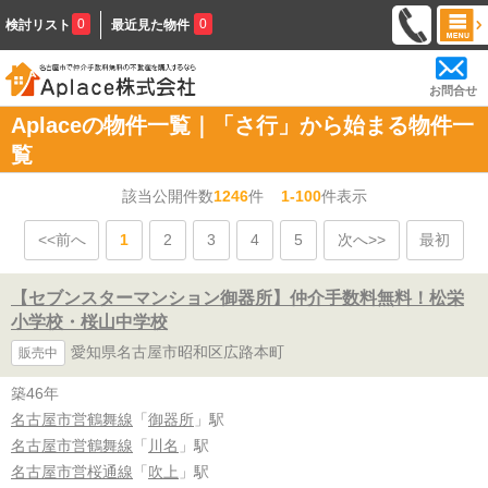
0
0
検討リスト
最近見た物件
お問合せ
Aplaceの物件一覧｜「さ行」から始まる物件一
覧
該当公開件数
1246
件
1-100
件表示
<<前へ
1
2
3
4
5
次へ>>
最初
【セブンスターマンション御器所】仲介手数料無料！松栄
小学校・桜山中学校
愛知県名古屋市昭和区広路本町
販売中
築46年
名古屋市営鶴舞線
「
御器所
」駅
名古屋市営鶴舞線
「
川名
」駅
名古屋市営桜通線
「
吹上
」駅