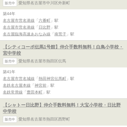
愛知県名古屋市中川区外新町
販売中
築44年
名古屋市営名港線
「
六番町
」駅
名古屋市営名港線
「
日比野
」駅
名古屋臨海高速あおなみ線
「
南荒子
」駅
【シティコーポ伝馬1号館】仲介手数料無料！白鳥小学校・
宮中学校
愛知県名古屋市熱田区伝馬
販売中
築41年
名古屋市営名城線
「
熱田神宮伝馬町
」駅
名鉄名古屋本線
「
神宮前
」駅
名鉄常滑線
「
豊田本町
」駅
【シャトー日比野】仲介手数料無料！大宝小学校・日比野
中学校
愛知県名古屋市熱田区西野町
販売中