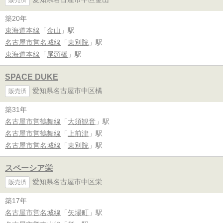
築20年
東海道本線
「
金山
」駅
名古屋市営名城線
「
東別院
」駅
東海道本線
「
尾頭橋
」駅
SPACE DUKE
愛知県名古屋市中区橘
販売済
築31年
名古屋市営鶴舞線
「
大須観音
」駅
名古屋市営鶴舞線
「
上前津
」駅
名古屋市営名城線
「
東別院
」駅
スペーシア栄
愛知県名古屋市中区栄
販売済
築17年
名古屋市営名城線
「
矢場町
」駅