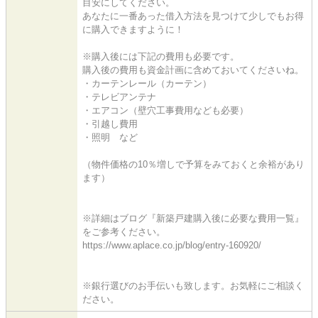
目安にしてください。
あなたに一番あった借入方法を見つけて少しでもお得
に購入できますように！
※購入後には下記の費用も必要です。
購入後の費用も資金計画に含めておいてくださいね。
・カーテンレール（カーテン）
・テレビアンテナ
・エアコン（壁穴工事費用なども必要）
・引越し費用
・照明 など
（物件価格の10％増しで予算をみておくと余裕があり
ます）
※詳細はブログ『新築戸建購入後に必要な費用一覧』
をご参考ください。
https://www.aplace.co.jp/blog/entry-160920/
※銀行選びのお手伝いも致します。お気軽にご相談く
ださい。