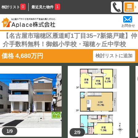
0
1
検討リスト
最近見た物件
お問合せ
【名古屋市瑞穂区雁道町1丁目35−7新築戸建】仲
介手数料無料！御劔小学校・瑞穂ヶ丘中学校
価格
4,680
万円
検討リストに追加
1/9
2/9