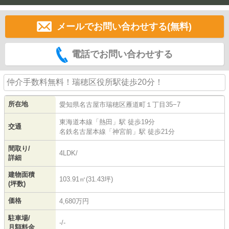
メールでお問い合わせする(無料)
電話でお問い合わせする
仲介手数料無料！瑞穂区役所駅徒歩20分！
所在地
愛知県
名古屋市瑞穂区
雁道町
１丁目35−7
東海道本線
「
熱田
」駅 徒歩19分
交通
名鉄名古屋本線
「
神宮前
」駅 徒歩21分
間取り/
4LDK/
詳細
建物面積
103.91㎡(31.43坪)
(坪数)
価格
4,680万円
駐車場/
-/-
月額料金