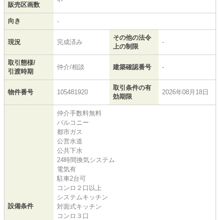
-/-
販売区画数
向き
-
その他の法令
現況
完成済み
-
上の制限
取引態様/
仲介/相談
建築確認番号
-
引渡時期
取引条件の有
物件番号
105481920
2026年08月18日
効期限
仲介手数料無料
バルコニー
都市ガス
公営水道
公共下水
24時間換気システム
電気有
駐車2台可
コンロ２口以上
システムキッチン
設備条件
対面式キッチン
コンロ３口