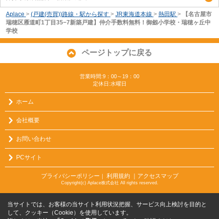
Aplace
>
(戸建(売買))路線・駅から探す
>
JR東海道本線
>
熱田駅
>
【名古屋市
瑞穂区雁道町1丁目35−7新築戸建】仲介手数料無料！御劔小学校・瑞穂ヶ丘中
学校
ページトップに戻る
営業時間:9：00～19：00
定休日:水曜日
ホーム
会社概要
お問い合わせ
PCサイト
プライバシーポリシー
利用規約
｜アクセスマップ
｜
Copyright(c) Aplace株式会社 All rights reserved.
当サイトでは、お客様の当サイト利用状況把握、サービス向上検討を目的と
して、クッキー（Cookie）を使用しています。