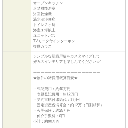
オープンキッチン
追焚機能浴室
浴室乾燥機
温水洗浄便座
トイレ２ヶ所
浴室１坪以上
ユニットバス
TVモニタ付インターホン
複層ガラス
シンプルな新築戸建をカスタマイズして
好みのインテリアを楽しんでください☆”
ーーーーーーーーーーーーーーーーーー
★物件の諸費用概算目安★
・登記費用：約40万円
・表題登記費用：約12万円
・契約書貼付印紙代：1万円
・固定資産税清算金：約12万（日割精算）
・火災保険：約25万円
・仲介手数料：0円
小計：約90万円