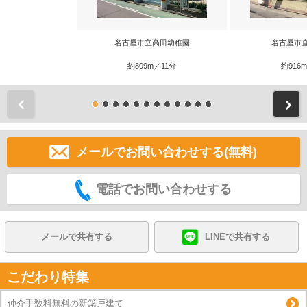
名古屋市立高田幼稚園
名古屋市
約809m／11分
約916
前
メールでお問い合わせする(無料)
電話でお問い合わせする
メールで共有する
LINEで共有する
こだわり特集
仲介手数料無料の新築戸建て