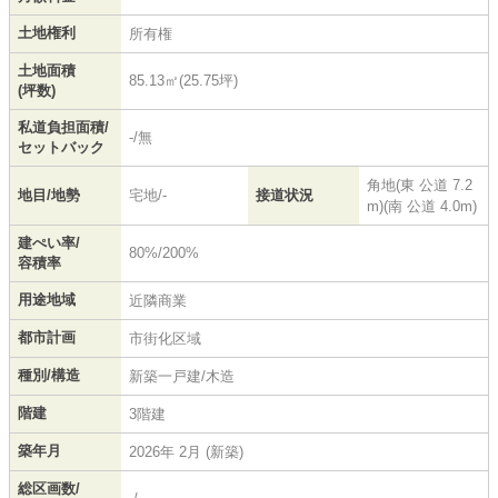
土地権利
所有権
土地面積
85.13㎡(25.75坪)
(坪数)
私道負担面積/
-/無
セットバック
角地(東 公道 7.2
地目/地勢
宅地/-
接道状況
m)(南 公道 4.0m)
建ぺい率/
80%/200%
容積率
用途地域
近隣商業
都市計画
市街化区域
種別/構造
新築一戸建/木造
階建
3階建
築年月
2026年 2月 (新築)
総区画数/